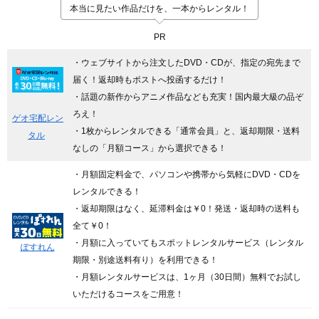
本当に見たい作品だけを、一本からレンタル！
PR
・ウェブサイトから注文したDVD・CDが、指定の宛先まで
届く！返却時もポストへ投函するだけ！
・話題の新作からアニメ作品なども充実！国内最大級の品ぞ
ろえ！
ゲオ宅配レン
・1枚からレンタルできる「通常会員」と、返却期限・送料
タル
なしの「月額コース」から選択できる！
・月額固定料金で、パソコンや携帯から気軽にDVD・CDを
レンタルできる！
・返却期限はなく、延滞料金は￥0！発送・返却時の送料も
全て￥0！
・月額に入っていてもスポットレンタルサービス（レンタル
ぽすれん
期限・別途送料有り）を利用できる！
・月額レンタルサービスは、1ヶ月（30日間）無料でお試し
いただけるコースをご用意！