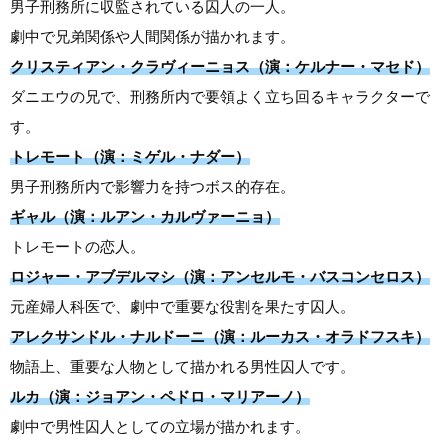
男子刑務所に収監されている囚人の一人。
劇中で兄弟関係や人間関係が描かれます。
クリスティアン・クラヴィーニョス（演：ケルナー・マセド）
ダニエウの兄で、刑務所内で要領よく立ち回るキャラクターで
す。
トレモート（演：ミゲル・ナダー）
男子刑務所内で影響力を持つボス的存在。
ギャル（演：ルアン・カルヴァーニョ）
トレモートの恋人。
ロジャー・アブデルマシ（演：アンセルモ・バスコンセロス）
元産婦人科医で、劇中で重要な役割を果たす囚人。
アレクサンドル・ナルドーニ（演：ルーカス・オラドフスキ）
物語上、重要な人物として描かれる男性囚人です。
ルカ（演：ジョアン・ペドロ・マリアーノ）
劇中で男性囚人としての立場が描かれます。