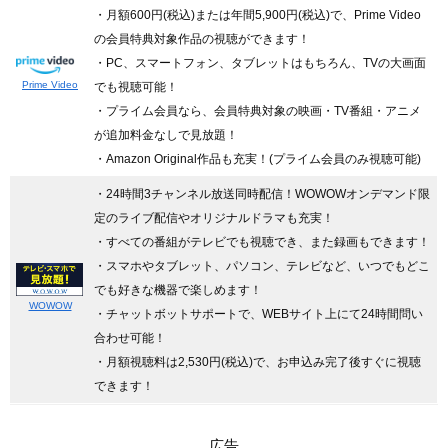
・月額600円(税込)または年間5,900円(税込)で、Prime Video
の会員特典対象作品の視聴ができます！
・PC、スマートフォン、タブレットはもちろん、TVの大画面
Prime Video
でも視聴可能！
・プライム会員なら、会員特典対象の映画・TV番組・アニメ
が追加料金なしで見放題！
・Amazon Original作品も充実！(プライム会員のみ視聴可能)
・24時間3チャンネル放送同時配信
！WOWOWオンデマンド限
定のライブ配信やオリジナルドラマも充実！
・すべての番組がテレビでも視聴でき、また録画もできます！
・スマホやタブレット、パソコン、テレビなど、いつでもどこ
でも好きな機器で楽しめます！
WOWOW
・チャットボットサポートで、WEBサイト上にて24時間問い
合わせ可能！
・月額視聴料は2,530円(税込)で、お申込み完了後すぐに視聴
できます！
広告