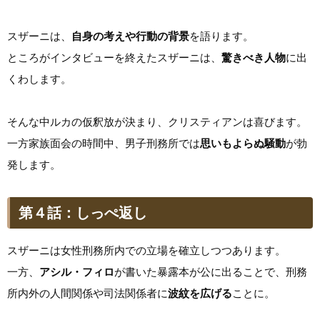
スザーニは、
自身の考えや行動の背景
を語ります。
ところがインタビューを終えたスザーニは、
驚きべき人物
に出
くわします。
そんな中ルカの仮釈放が決まり、クリスティアンは喜びます。
一方家族面会の時間中、男子刑務所では
思いもよらぬ騒動
が勃
発します。
第４話：しっぺ返し
スザーニは女性刑務所内での立場を確立しつつあります。
一方、
アシル・フィロ
が書いた暴露本が公に出ることで、刑務
所内外の人間関係や司法関係者に
波紋を広げる
ことに。