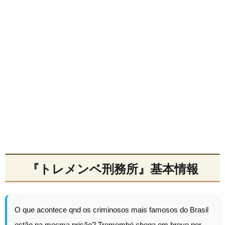
『トレメンベ刑務所』基本情報
O que acontece qnd os criminosos mais famosos do Brasil
estão na mesma prisão? Tremembé chega em breve por