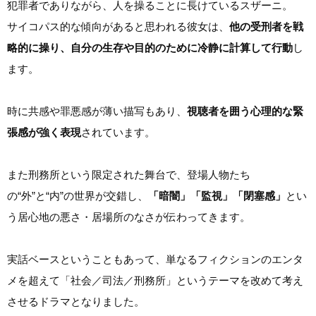
犯罪者でありながら、人を操ることに長けているスザーニ。
サイコパス的な傾向があると思われる彼女は、
他の受刑者を戦
略的に操り、自分の生存や目的のために冷静に計算して行動
し
ます。
時に共感や罪悪感が薄い描写もあり、
視聴者を囲う心理的な緊
張感が強く表現
されています。
また刑務所という限定された舞台で、登場人物たち
の“外”と“内”の世界が交錯し、
「暗闇」「監視」「閉塞感」
とい
う居心地の悪さ・居場所のなさが伝わってきます。
実話ベースということもあって、単なるフィクションのエンタ
メを超えて「社会／司法／刑務所」というテーマを改めて考え
させるドラマとなりました。