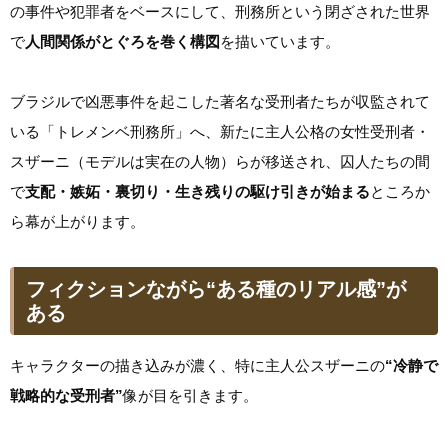
の事件や犯罪者をベースにして、刑務所という閉ざされた世界
で
人間関係がとぐろを巻く構図
を描いています。
ブラジルで凶悪事件を起こした著名な受刑者たちが収監されて
いる「トレメンベ刑務所」へ、新たに主人公格の女性受刑者・
スザーニ（モデルは実在の人物）らが移送され、囚人たちの間
で
支配・嫉妬・裏切り・生き残りの駆け引きが始まる
ところか
ら幕が上がります。
フィクションながら“ある種のリアル感”が
ある
キャラクターの描き込みが濃く、特に主人公スザーニの
“冷静で
戦略的な受刑者”
像が目を引きます。