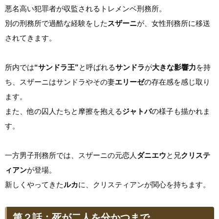
悪名高い犯罪者が収監されるトレメンベ刑務所。
別の刑務所で過酷な経験をした
スザーニ
が、女性刑務所に移送
されてきます。
所内では
“サンドラ王”
と呼ばれる
サンドラ
が
大きな影響力
を持
ち、スザーニはサンドラやその妻
エリーゼ
の存在感を感じ取り
ます。
また、他の囚人たちと摩擦を抱える
ジャトバ
の様子も描かれま
す。
一方男子刑務所では、スザーニの元恋人
ダニエウ
と兄
クリステ
ィアン
が登場。
新しくやってきた
ルカ
に、クリスティアンが関心を持ちます。
第２話：死が二人を分かつまで