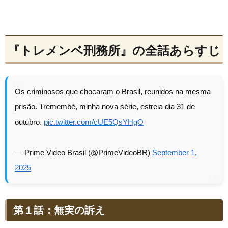
『トレメンベ刑務所』の全話あらすじ
Os criminosos que chocaram o Brasil, reunidos na mesma
prisão. Tremembé, minha nova série, estreia dia 31 de
outubro.
pic.twitter.com/cUE5QsYHgO
— Prime Video Brasil (@PrimeVideoBR)
September 1,
2025
第１話：無実の訴え