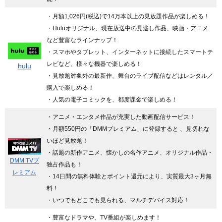
・月額1,026円(税込)で14万本以上の見放題作品が楽しめる！
・Huluオリジナル、現在放送中の見逃し作品、映画・アニメ
など豊富なラインナップ！
・スマホやタブレット、インターネットに接続したスマートテ
レビなど、様々な機器で楽しめる！
hulu
・見放題対象外の最新作、舞台のライブ配信などはレンタル／
購入で楽しめる！
・人気の電子コミックを、都度課金で楽しめる！
・アニメ・エンタメ作品が充実した動画配信サービス！
・月額550円の「DMMプレミアム」に登録すると 、見切れな
いほど見放題！
・話題の新作アニメ、懐かしの名作アニメ、オリジナル作品・
DMM TVプ
独占作品も！
レミアム
・14日間の無料体験とポイント還元により、実質最大3ヶ月無
料！
・いつでもどこでも見られる、マルチデバイス対応！
・豊富なドラマや、TV番組が楽しめます！