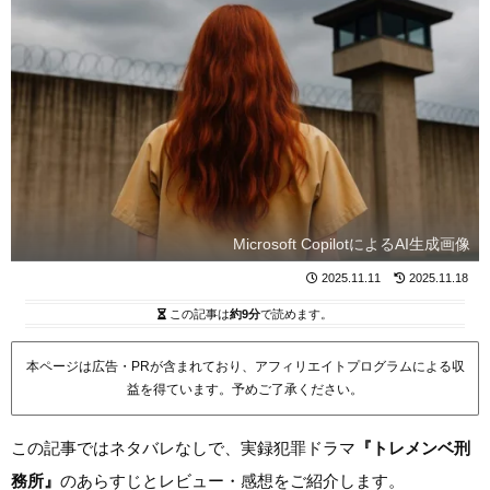
Microsoft CopilotによるAI生成画像
2025.11.11
2025.11.18
この記事は
約9分
で読めます。
本ページは広告・PRが含まれており、アフィリエイトプログラムによる収
益を得ています。予めご了承ください。
この記事ではネタバレなしで、実録犯罪ドラマ
『トレメンベ刑
務所』
のあらすじとレビュー・感想をご紹介します。