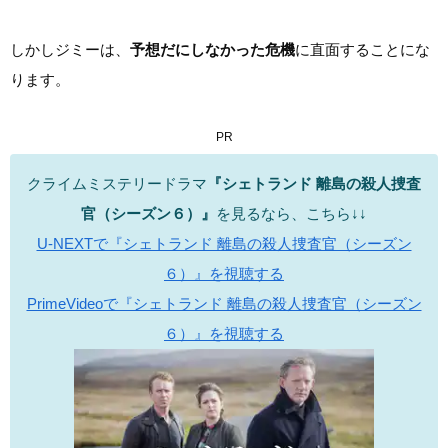
しかしジミーは、
予想だにしなかった危機
に直面することにな
ります。
PR
クライムミステリードラマ
『シェトランド 離島の殺人捜査
官（シーズン６）』
を見るなら、こちら↓↓
U-NEXTで『シェトランド 離島の殺人捜査官（シーズン
６）』を視聴する
PrimeVideoで『シェトランド 離島の殺人捜査官（シーズン
６）』を視聴する