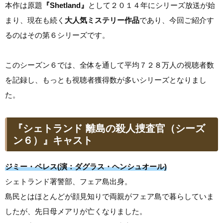
本作は原題
『Shetland』
として２０１４年にシリーズ放送が始
まり、現在も続く
大人気ミステリー作品
であり、今回ご紹介す
るのはその第６シリーズです。
このシーズン６では、全体を通して平均７２８万人の視聴者数
を記録し、もっとも視聴者獲得数が多いシリーズとなりまし
た。
『シェトランド 離島の殺人捜査官（シーズ
ン６）』キャスト
ジミー・ペレス(演：ダグラス・ヘンシュオール)
シェトランド署警部、フェア島出身。
島民とはほとんどが顔見知りで両親がフェア島で暮らしていま
したが、先日母メアリが亡くなりました。