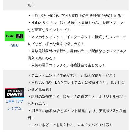
能！
・月額1,026円(税込)で14万本以上の見放題作品が楽しめる！
・Huluオリジナル、現在放送中の見逃し作品、映画・アニメ
など豊富なラインナップ！
・スマホやタブレット、インターネットに接続したスマートテ
レビなど、様々な機器で楽しめる！
hulu
・見放題対象外の最新作、舞台のライブ配信などはレンタル／
購入で楽しめる！
・人気の電子コミックを、都度課金で楽しめる！
・アニメ・エンタメ作品が充実した動画配信サービス！
・月額550円の「DMMプレミアム」に登録すると 、見切れな
いほど見放題！
・話題の新作アニメ、懐かしの名作アニメ、オリジナル作品・
DMM TVプ
独占作品も！
レミアム
・14日間の無料体験とポイント還元により、実質最大3ヶ月無
料！
・いつでもどこでも見られる、マルチデバイス対応！