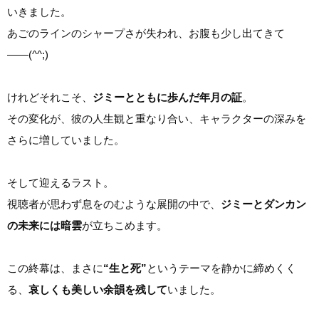
いきました。
あごのラインのシャープさが失われ、お腹も少し出てきて
――(^^;)
けれどそれこそ、
ジミーとともに歩んだ年月の証
。
その変化が、彼の人生観と重なり合い、キャラクターの深みを
さらに増していました。
そして迎えるラスト。
視聴者が思わず息をのむような展開の中で、
ジミーとダンカン
の未来には暗雲
が立ちこめます。
この終幕は、まさに
“生と死”
というテーマを静かに締めくく
る、
哀しくも美しい余韻を残して
いました。