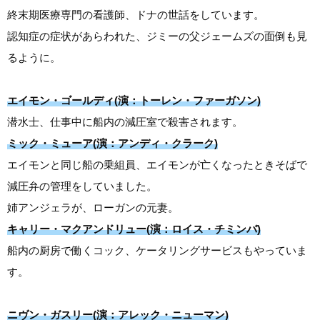
終末期医療専門の看護師、ドナの世話をしています。
認知症の症状があらわれた、ジミーの父ジェームズの面倒も見
るように。
エイモン・ゴールディ(演：トーレン・ファーガソン)
潜水士、仕事中に船内の減圧室で殺害されます。
ミック・ミューア(演：アンディ・クラーク)
エイモンと同じ船の乗組員、エイモンが亡くなったときそばで
減圧弁の管理をしていました。
姉アンジェラが、ローガンの元妻。
キャリー・マクアンドリュー(演：ロイス・チミンバ)
船内の厨房で働くコック、ケータリングサービスもやっていま
す。
ニヴン・ガスリー(演：アレック・ニューマン)