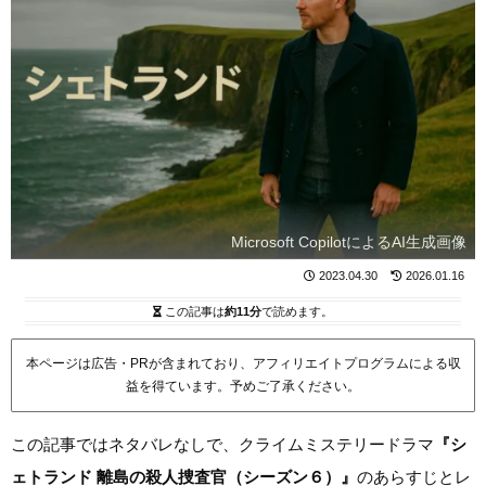
Microsoft CopilotによるAI生成画像
2023.04.30
2026.01.16
この記事は
約11分
で読めます。
本ページは広告・PRが含まれており、アフィリエイトプログラムによる収
益を得ています。予めご了承ください。
この記事ではネタバレなしで、クライムミステリードラマ
『シ
ェトランド 離島の殺人捜査官（シーズン６）』
のあらすじとレ