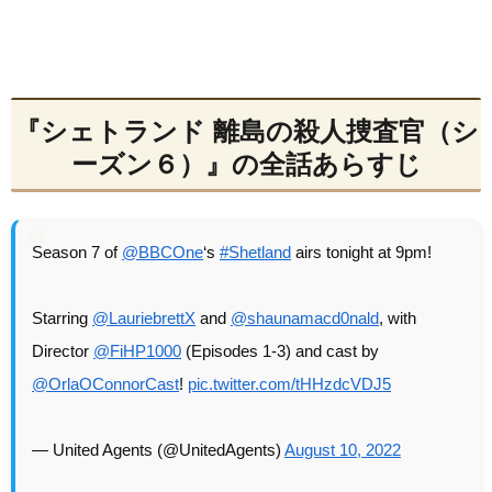
『シェトランド 離島の殺人捜査官（シ
ーズン６）』の全話あらすじ
Season 7 of
@BBCOne
‘s
#Shetland
airs tonight at 9pm!
Starring
@LauriebrettX
and
@shaunamacd0nald
, with
Director
@FiHP1000
(Episodes 1-3) and cast by
@OrlaOConnorCast
!
pic.twitter.com/tHHzdcVDJ5
— United Agents (@UnitedAgents)
August 10, 2022