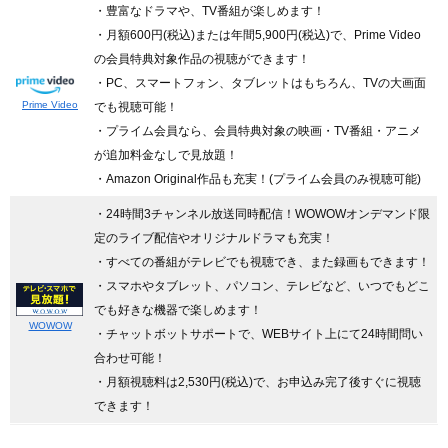
・豊富なドラマや、TV番組が楽しめます！
・月額600円(税込)または年間5,900円(税込)で、Prime Video
の会員特典対象作品の視聴ができます！
・PC、スマートフォン、タブレットはもちろん、TVの大画面
Prime Video
でも視聴可能！
・プライム会員なら、会員特典対象の映画・TV番組・アニメ
が追加料金なしで見放題！
・Amazon Original作品も充実！(プライム会員のみ視聴可能)
・24時間3チャンネル放送同時配信
！WOWOWオンデマンド限
定のライブ配信やオリジナルドラマも充実！
・すべての番組がテレビでも視聴でき、また録画もできます！
・スマホやタブレット、パソコン、テレビなど、いつでもどこ
でも好きな機器で楽しめます！
WOWOW
・チャットボットサポートで、WEBサイト上にて24時間問い
合わせ可能！
・月額視聴料は2,530円(税込)で、お申込み完了後すぐに視聴
できます！