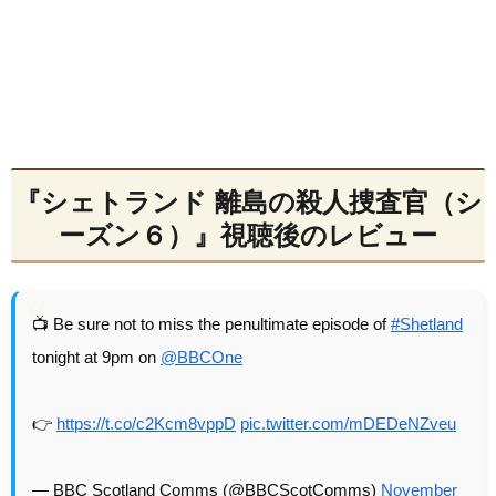
『シェトランド 離島の殺人捜査官（シ
ーズン６）』視聴後のレビュー
📺 Be sure not to miss the penultimate episode of
#Shetland
tonight at 9pm on
@BBCOne
👉
https://t.co/c2Kcm8vppD
pic.twitter.com/mDEDeNZveu
— BBC Scotland Comms (@BBCScotComms)
November