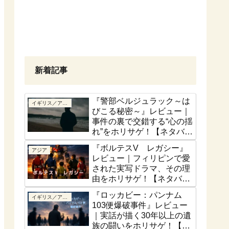
新着記事
『警部ベルジュラック～は
イギリス／アイルランド
びこる秘密～』レビュー｜
事件の裏で交錯する“心の揺
れ”をホリサゲ！【ネタバレ
控えめ】
『ボルテスV レガシー』
アジア
レビュー｜フィリピンで愛
された実写ドラマ、その理
由をホリサゲ！【ネタバレ
控えめ】
『ロッカビー：パンナム
イギリス／アイルランド
103便爆破事件』レビュー
｜実話が描く30年以上の遺
族の闘いをホリサゲ！【実