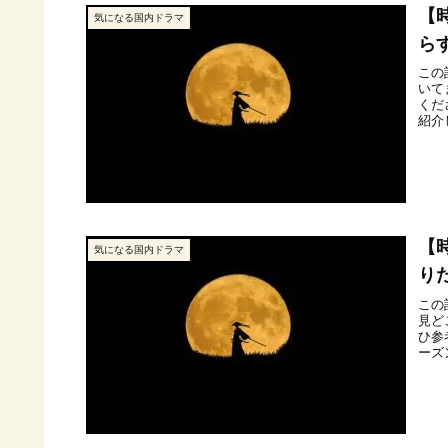
【
気になる国内ドラマ
ら
この
いて
くだ
紹介
【
気になる国内ドラマ
り
この
見ど
ひ参
ーズ