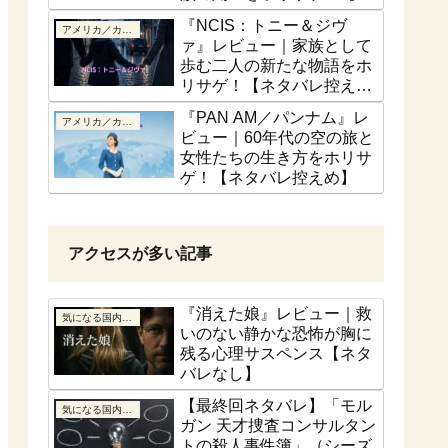
話ベース】
『NCIS：トニー＆ジヴ
アメリカ／カナダ
ァ』レビュー｜家族として
歩む二人の新たな物語をホ
リサゲ！【ネタバレ控え
め】
『PAN AM／パンナム』レ
アメリカ／カナダ
ビュー｜60年代の空の旅と
女性たちの生き方をホリサ
ゲ！【ネタバレ控えめ】
アクセスが多い記事
『消えた娘』レビュー｜救
気になる国内ドラマ
いのない静かな恐怖が胸に
残る心理サスペンス【ネタ
バレなし】
【最終回ネタバレ】「モル
気になる国内ドラマ
ガン 天才捜査コンサルタン
トの殺人事件簿」（シーズ