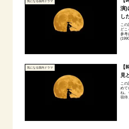
【
気になる国内ドラマ
演
し
この
どこ
参考
(19
【
気になる国内ドラマ
見
この
めて
ね。
宿侍