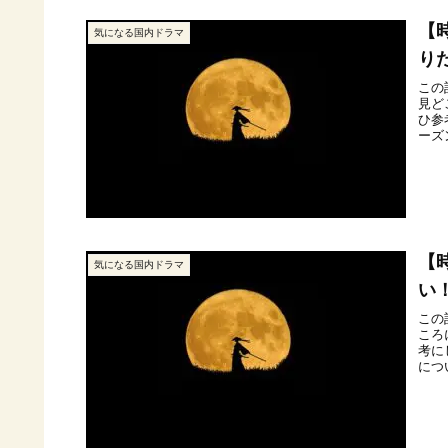
【
気になる国内ドラマ
り
この
見ど
ひ参
ーズ
【
気になる国内ドラマ
い
この
ころ
考に
につ