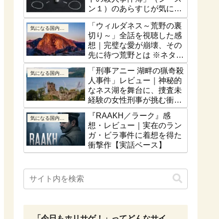
ン１）のあらすじが気にな
る！最終話はどうなるの？
「ウィルダネス～荒野の裏
気になる国内ドラマ
切り～」全話を視聴した感
想｜完璧な愛が崩壊、その
先に待つ荒野とは ※ネタバ
レなし
「刑事アニー 湖畔の猟奇殺
気になる国内ドラマ
人事件」レビュー｜神秘的
なネス湖を舞台に、捜査未
経験の女性刑事が挑む衝撃
の猟奇殺人【ネタバレな
『RAAKH／ラーク』感
気になる国内ドラマ
し】
想・レビュー｜実在のラン
ガ・ビラ事件に着想を得た
衝撃作【実話ベース】
「今日もホリサゲ！」ってどんなサイ