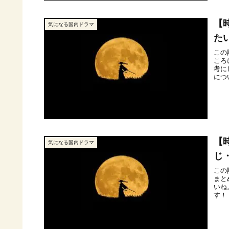
【
気になる国内ドラマ
た
この
ころ
考に
につ
【
気になる国内ドラマ
じ
この
まと
いね
す！