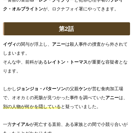
ク・オルブライトン
が、ロクナフォイ署にやってきます。
第2話
イヴィ
の関与が浮上し、
アニー
は殺人事件の捜査から外されて
しまいます。
そんな中、前科がある
レイトン・トーマス
が重要な容疑者とな
ります。
しかし
ジョンジョ・パターソン
の父親
ケン
が営む食肉加工場
で、オオカミの死骸が見つかった事件を調べていた
アニー
は、
別の人物が何かを隠している
と疑っていました。
一方
ナイアル
が死亡する直前、ある家族との間で小競り合いが