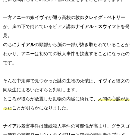
一方
アニー
の娘
イヴィ
が通う高校の教師
クレイグ・ペトリー
が、崖の下で倒れているピアノ講師
ナイアル・スウィフト
を発
見。
のちに
ナイアル
の頭部から脳の一部が抜き取られていることが
わかり、
アニー
は初めての殺人事件を捜査することになったの
です。
そんな中湖岸で見つかった謎の生物の死骸は、
イヴィ
と彼女の
同級生によるいたずらと判明します。
ところが彼らが放置した動物の内臓に紛れて、
人間の心臓があ
った
ことが明らかになりました。
ナイアル
殺害事件は連続殺人事件の可能性が高まり、グラスゴ
ー警察の警部
ローレン・クイグリー
と犯罪心理学者の
ブレイ