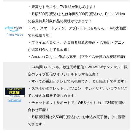
・豊富なドラマや、TV番組が楽しめます！
・月額600円(税込)または年間5,900円(税込)で、Prime Video
の会員特典対象作品の視聴ができます！
・PC、スマートフォン、タブレットはもちろん、TVの大画面
Prime Video
でも視聴可能！
・プライム会員なら、会員特典対象の映画・TV番組・アニメ
が追加料金なしで見放題！
・Amazon Original作品も充実！(プライム会員のみ視聴可能)
・24時間3チャンネル放送同時配信
！WOWOWオンデマンド限
定のライブ配信やオリジナルドラマも充実！
・すべての番組がテレビでも視聴でき、また録画もできます！
・スマホやタブレット、パソコン、テレビなど、いつでもどこ
でも好きな機器で楽しめます！
WOWOW
・チャットボットサポートで、WEBサイト上にて24時間問い
合わせ可能！
・月額視聴料は2,530円(税込)で、お申込み完了後すぐに視聴
できます！