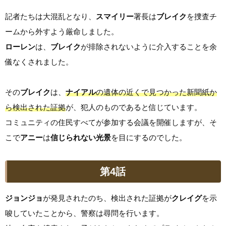
記者たちは大混乱となり、
スマイリー
署長は
ブレイク
を捜査チ
ームから外すよう厳命しました。
ローレン
は、
ブレイク
が排除されないように介入することを余
儀なくされました。
その
ブレイク
は、
ナイアル
の遺体の近くで見つかった新聞紙か
ら検出された証拠
が、犯人のものであると信じています。
コミュニティの住民すべてが参加する会議を開催しますが、そ
こで
アニー
は
信じられない光景
を目にするのでした。
第4話
ジョンジョ
が発見されたのち、検出された証拠が
クレイグ
を示
唆していたことから、警察は尋問を行います。