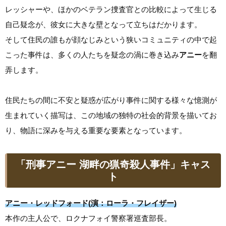
レッシャーや、ほかのベテラン捜査官との比較によって生じる
自己疑念が、彼女に大きな壁となって立ちはだかります。
そして住民の誰もが顔なじみという狭いコミュニティの中で起
こった事件は、多くの人たちを疑念の渦に巻き込み
アニー
を翻
弄します。
住民たちの間に不安と疑惑が広がり事件に関する様々な憶測が
生まれていく描写は、この地域の独特の社会的背景を描いてお
り、物語に深みを与える重要な要素となっています。
「刑事アニー 湖畔の猟奇殺人事件」キャス
ト
アニー・レッドフォード(演：ローラ・フレイザー)
本作の主人公で、ロクナフォイ警察署巡査部長。