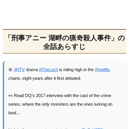
「刑事アニー 湖畔の猟奇殺人事件」の
全話あらすじ
🚨
@ITV
drama
#TheLoch
is riding high in the
@netflix
charts, eight years after it first debuted.
👀 Read DQ’s 2017 interview with the cast of the crime
series, where the only monsters are the ones lurking on
land…