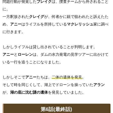
問題行動が発覚した
ブレイク
は、捜査チームから外されること
に。
一方釈放された
クレイグ
が、何者かに銃で狙われたと訴えたた
め、
アニー
はライフルを所持している
マクレリッシュ
家に調べ
に行きます。
しかしライフルは貸し出されていることが判明します。
アニー
と
ローレン
は、ダムの水力発電の見学ツアーに出かけて
いる一行を追うことになりました。
しかしそこで
アニー
たちは、
二体の遺体を発見
。
そして時を同じくして、湖上でドローンを操っていた
アラン
が、
湖の底に沈む謎の遺体
を発見していました。
第6話(最終話)