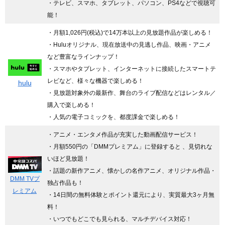
・テレビ、スマホ、タブレット、パソコン、PS4などで視聴可
能！
・月額1,026円(税込)で14万本以上の見放題作品が楽しめる！
・Huluオリジナル、現在放送中の見逃し作品、映画・アニメ
など豊富なラインナップ！
・スマホやタブレット、インターネットに接続したスマートテ
レビなど、様々な機器で楽しめる！
hulu
・見放題対象外の最新作、舞台のライブ配信などはレンタル／
購入で楽しめる！
・人気の電子コミックを、都度課金で楽しめる！
・アニメ・エンタメ作品が充実した動画配信サービス！
・月額550円の「DMMプレミアム」に登録すると 、見切れな
いほど見放題！
・話題の新作アニメ、懐かしの名作アニメ、オリジナル作品・
DMM TVプ
独占作品も！
レミアム
・14日間の無料体験とポイント還元により、実質最大3ヶ月無
料！
・いつでもどこでも見られる、マルチデバイス対応！