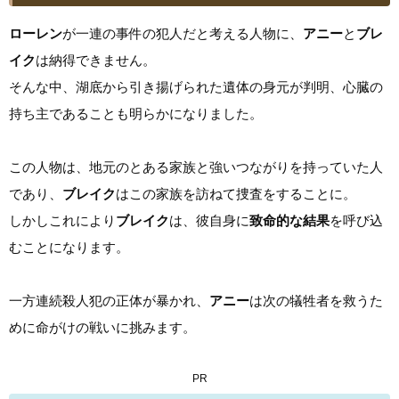
ローレン
が一連の事件の犯人だと考える人物に、
アニー
と
ブレ
イク
は納得できません。
そんな中、湖底から引き揚げられた遺体の身元が判明、心臓の
持ち主であることも明らかになりました。
この人物は、地元のとある家族と強いつながりを持っていた人
であり、
ブレイク
はこの家族を訪ねて捜査をすることに。
しかしこれにより
ブレイク
は、彼自身に
致命的な結果
を呼び込
むことになります。
一方連続殺人犯の正体が暴かれ、
アニー
は次の犠牲者を救うた
めに命がけの戦いに挑みます。
PR