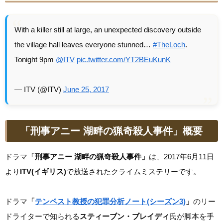
With a killer still at large, an unexpected discovery outside
the village hall leaves everyone stunned…
#TheLoch
.
Tonight 9pm
@ITV
pic.twitter.com/YT2BEuKunK
— ITV (@ITV)
June 25, 2017
「刑事アニー 湖畔の猟奇殺人事件」概要
ドラマ
「刑事アニー 湖畔の猟奇殺人事件」
は、2017年6月11日
より
ITV(イギリス)
で放送されたクライムミステリーです。
ドラマ
「
テンペスト教授の犯罪分析ノート(シーズン3)
」
のリー
ドライターで知られる
スティーブン・ブレイディ
氏が脚本を手