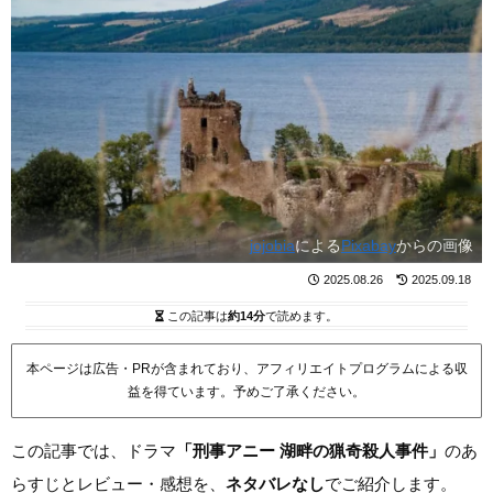
jojobia
による
Pixabay
からの画像
2025.08.26
2025.09.18
この記事は
約14分
で読めます。
本ページは広告・PRが含まれており、アフィリエイトプログラムによる収
益を得ています。予めご了承ください。
この記事では、ドラマ
「刑事アニー 湖畔の猟奇殺人事件」
のあ
らすじとレビュー・感想を、
ネタバレなし
でご紹介します。