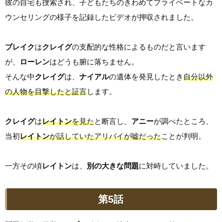
彼の自宅も捜索され、子どもたちのきわめてプライベートなカ
ウンセリングの様子を記録したビデオが押収されました。
ブレイク
は
クレイグ
の支配的な性格によるものだと言います
が、
ローレン
はどうも腑に落ちません。
そんな中
クレイグ
は、
ナイアル
の遺体を発見したとき
自分以外
の人物を目撃したと証言
します。
クレイグ
は
レイトン
を見た
と断言し、
アニー
が調べたところ、
当初
レイトン
が話していたアリバイが嘘だった
ことが判明。
一方その頃
レイトン
は、
別の大きな問題
に対峙していました。
第5話