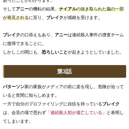
あったことがわかります。
そして
アニー
の機転の結果、
ナイアル
の抜き取られた脳の一部
が発見される
に至り、
ブレイク
が感銘を受けます。
ブレイク
の口添えもあり、
アニー
は連続殺人事件の捜査チーム
に復帰できることに。
しかしこの間にも、
恐ろしいこと
が起きようとしていました。
第3話
パターソン
家の家族がメディアの前に姿を現し、危険が迫って
いると世間に知らしめます。
一方で自分のプロファイリングに自信を持っている
ブレイク
は、会見の場で思わず
「連続殺人犯が逃亡している」
と表明し
てしまいます。