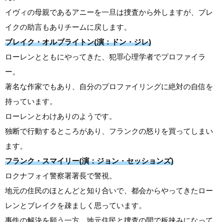
イヴィの母親であるアニーを一旦は捜査から外しますが、ブレ
イクの助言もありチームに戻します。
ブレイク・オルブライトン(演：ドン・ジレ)
ローレンとともにやってきた、犯罪心理学者でプロファイラ
ー。
著名な作家でもあり、自分のプロファイリングに絶対の自信を
持っています。
ローレンとわけありのようです。
独断で行動するところがあり、フランクの怒りを買ってしまい
ます。
フランク・スマイリー(演：ジョン・セッションズ)
ロクナフォイ警察署署長で警視。
地元の住民のほとんどと知り合いで、都会からやってきたロー
レンとブレイクを疎ましく思っています。
事件の解決を願う一方、地元住民と捜査の間で板挟みになって