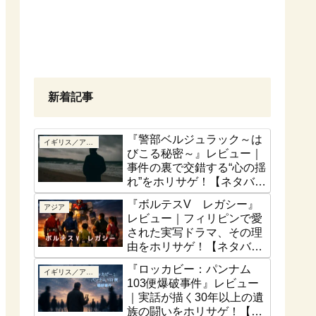
新着記事
『警部ベルジュラック～は
イギリス／アイルランド
びこる秘密～』レビュー｜
事件の裏で交錯する“心の揺
れ”をホリサゲ！【ネタバレ
控えめ】
『ボルテスV レガシー』
アジア
レビュー｜フィリピンで愛
された実写ドラマ、その理
由をホリサゲ！【ネタバレ
控えめ】
『ロッカビー：パンナム
イギリス／アイルランド
103便爆破事件』レビュー
｜実話が描く30年以上の遺
族の闘いをホリサゲ！【実