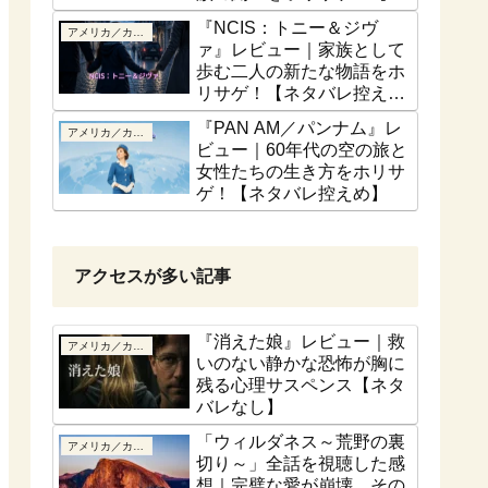
話ベース】
『NCIS：トニー＆ジヴ
アメリカ／カナダ
ァ』レビュー｜家族として
歩む二人の新たな物語をホ
リサゲ！【ネタバレ控え
め】
『PAN AM／パンナム』レ
アメリカ／カナダ
ビュー｜60年代の空の旅と
女性たちの生き方をホリサ
ゲ！【ネタバレ控えめ】
アクセスが多い記事
『消えた娘』レビュー｜救
アメリカ／カナダ
いのない静かな恐怖が胸に
残る心理サスペンス【ネタ
バレなし】
「ウィルダネス～荒野の裏
アメリカ／カナダ
切り～」全話を視聴した感
想｜完璧な愛が崩壊、その