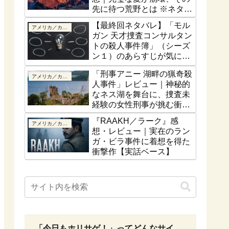
先に待つ荒野とは ※ネタバ
レなし
【最終回ネタバレ】「モル
アメリカ／カナダ
ガン 天才捜査コンサルタン
トの殺人事件簿」（シーズ
ン１）のあらすじが気にな
る！最終話はどうなるの？
「刑事アニー 湖畔の猟奇殺
アメリカ／カナダ
人事件」レビュー｜神秘的
なネス湖を舞台に、捜査未
経験の女性刑事が挑む衝撃
の猟奇殺人【ネタバレな
『RAAKH／ラーク』感
アメリカ／カナダ
し】
想・レビュー｜実在のラン
ガ・ビラ事件に着想を得た
衝撃作【実話ベース】
「今日もホリサゲ！」ってどんなサイ