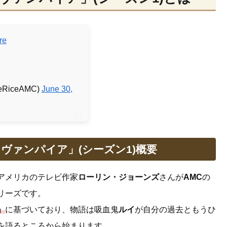
re
nneRiceAMC)
June 30,
ヴァンパイア」(シーズン1)概要
アメリカのテレビ作家
ローリン・ジョーンズ
さんが
AMC
の
リーズです。
」
に基づいており、物語は吸血鬼
ルイ
が自分の過去ともうひ
を語るところから始まります。