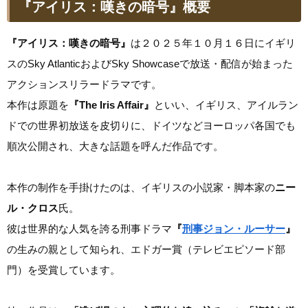
『アイリス：嘆きの暗号』概要
『アイリス：嘆きの暗号』
は２０２５年１０月１６日にイギリ
スのSky AtlanticおよびSky Showcaseで放送・配信が始まった
アクションスリラードラマです。
本作は原題を
『The Iris Affair』
といい、イギリス、アイルラン
ドでの世界初放送を皮切りに、ドイツなどヨーロッパ各国でも
順次公開され、大きな話題を呼んだ作品です。
本作の制作を手掛けたのは、イギリスの小説家・脚本家の
ニー
ル・クロス
氏。
彼は世界的な人気を誇る刑事ドラマ
『
刑事ジョン・ルーサー
』
の生みの親として知られ、エドガー賞（テレビエピソード部
門）を受賞しています。