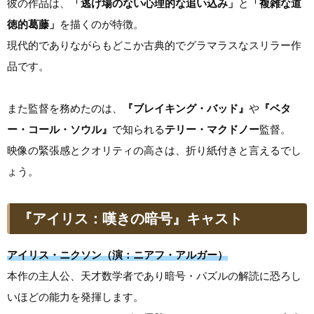
彼の作品は、
「逃げ場のない心理的な追い込み」
と
「複雑な道
徳的葛藤」
を描くのが特徴。
現代的でありながらもどこか古典的でグラマラスなスリラー作
品です。
また監督を務めたのは、
『ブレイキング・バッド』
や
『ベタ
ー・コール・ソウル』
で知られる
テリー・マクドノー
監督。
映像の緊張感とクオリティの高さは、折り紙付きと言えるでし
ょう。
『アイリス：嘆きの暗号』キャスト
アイリス・ニクソン（演：ニアフ・アルガー）
本作の主人公、天才数学者であり暗号・パズルの解読に恐ろし
いほどの能力を発揮します。