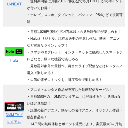
・無料期間後は月額2,189円(税込)で毎月1,200円分のポイント
U-NEXT
が付いてお得！
・テレビ、スマホ、タブレット、パソコン、PS4などで視聴可
能！
・月額1,026円(税込)で14万本以上の見放題作品が楽しめる！
・Huluオリジナル、現在放送中の見逃し作品、映画・アニメ
など豊富なラインナップ！
・スマホやタブレット、インターネットに接続したスマートテ
レビなど、様々な機器で楽しめる！
hulu
・見放題対象外の最新作、舞台のライブ配信などはレンタル／
購入で楽しめる！
・人気の電子コミックを、都度課金で楽しめる！
・アニメ・エンタメ作品が充実した動画配信サービス！
・月額550円の「DMMプレミアム」に登録すると 、見切れな
いほど見放題！
・話題の新作アニメ、懐かしの名作アニメ、オリジナル作品・
DMM TVプ
独占作品も！
レミアム
・14日間の無料体験とポイント還元により、実質最大3ヶ月無