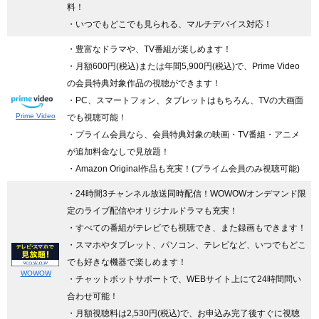
料！
・いつでもどこでも見られる、マルチデバイス対応！
・豊富なドラマや、TV番組が楽しめます！
・月額600円(税込)または年間5,900円(税込)で、Prime Video
の会員特典対象作品の視聴ができます！
・PC、スマートフォン、タブレットはもちろん、TVの大画面
Prime Video
でも視聴可能！
・プライム会員なら、会員特典対象の映画・TV番組・アニメ
が追加料金なしで見放題！
・Amazon Original作品も充実！(プライム会員のみ視聴可能)
・24時間3チャンネル放送同時配信
！WOWOWオンデマンド限
定のライブ配信やオリジナルドラマも充実！
・すべての番組がテレビでも視聴でき、また録画もできます！
・スマホやタブレット、パソコン、テレビなど、いつでもどこ
でも好きな機器で楽しめます！
WOWOW
・チャットボットサポートで、WEBサイト上にて24時間問い
合わせ可能！
・月額視聴料は2,530円(税込)で、お申込み完了後すぐに視聴