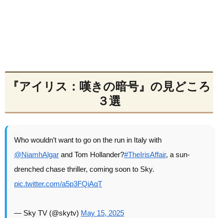
『アイリス：嘆きの暗号』の見どころ
３選
Who wouldn’t want to go on the run in Italy with
@NiamhAlgar
and Tom Hollander?
#TheIrisAffair
, a sun-
drenched chase thriller, coming soon to Sky.
pic.twitter.com/a5p3FQiAqT
— Sky TV (@skytv)
May 15, 2025