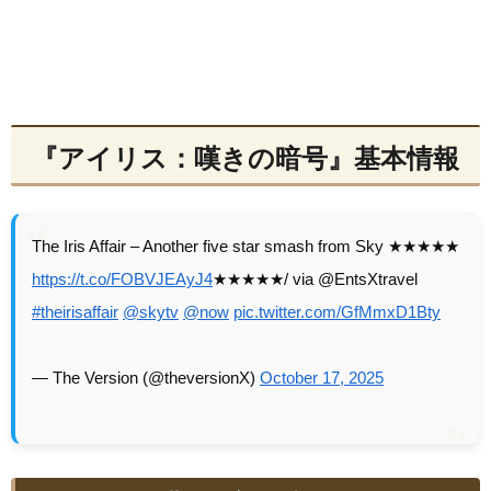
『アイリス：嘆きの暗号』基本情報
The Iris Affair – Another five star smash from Sky ★★★★★
https://t.co/FOBVJEAyJ4
★★★★★/ via @EntsXtravel
#theirisaffair
@skytv
@now
pic.twitter.com/GfMmxD1Bty
— The Version (@theversionX)
October 17, 2025