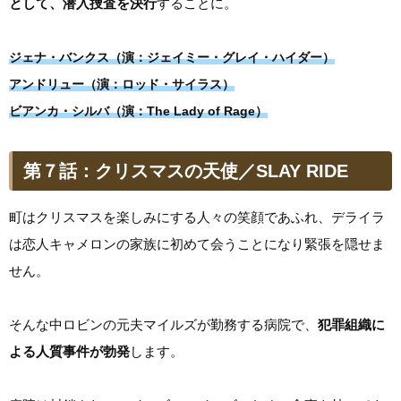
として、潜入捜査を決行
することに。
ジェナ・バンクス（演：ジェイミー・グレイ・ハイダー）
アンドリュー（演：ロッド・サイラス）
ビアンカ・シルバ（演：The Lady of Rage）
第７話：クリスマスの天使／SLAY RIDE
町はクリスマスを楽しみにする人々の笑顔であふれ、デライラ
は恋人キャメロンの家族に初めて会うことになり緊張を隠せま
せん。
そんな中ロビンの元夫マイルズが勤務する病院で、
犯罪組織に
よる人質事件が勃発
します。