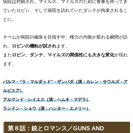
病院は封鎖され、マイルズ、マイルズのために食事を持ってき
ていたロビン、そして病院を訪れていたダンテが拘束されるこ
とに。
チームが病院の確保を目指す中、権力の均衡が変わる瞬間が訪
れ、
ロビンの機転が試され
ます。
また
ロビン、ダンテ、マイルズの関係性にも大きな変化
が現れ
ます。
パルマ・“ラ・マルダッド”・ザンバダ（演：カレン・サウルズ・ア
ルビスア）
アルマンド・レイエス（演：ヘムキ・マデラ）
ランドン・ショウ（演：ハンター・エメリー）
第８話：銃とロマンス／GUNS AND