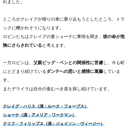
れました。
ところがクレイグが帰りの車に乗り込もうとしたところ、トラ
ックに轢かれそうになります。
ロビンたちはクレイグの妻ショーナに事情を聞き、
彼の命が危
険にさらされている
と考えます。
一方ロビンは、
父親ビッグ・ベンとの関係性に苦慮
し、今も町
にとどまり続けている
ダンテへの思いと感情に葛藤
していま
す。
またデライラは自分の進むべき道を探し続けています。
クレイグ・ハリス（演：ルーク・フォーブス）
ショーナ（演：アメリア・ワークマン）
クリフ・フィリップス（演：ジェイソン・ヴィージー）