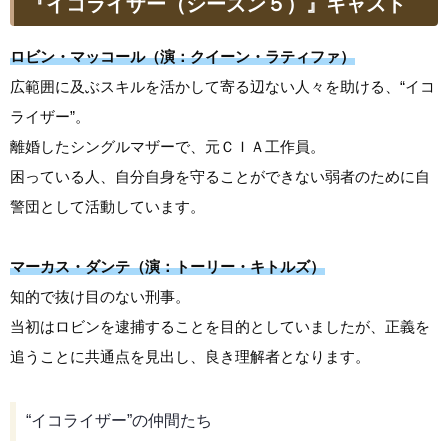
『イコライザー（シーズン５）』キャスト
ロビン・マッコール（演：クイーン・ラティファ）
広範囲に及ぶスキルを活かして寄る辺ない人々を助ける、“イコ
ライザー”。
離婚したシングルマザーで、元ＣＩＡ工作員。
困っている人、自分自身を守ることができない弱者のために自
警団として活動しています。
マーカス・ダンテ（演：トーリー・キトルズ）
知的で抜け目のない刑事。
当初はロビンを逮捕することを目的としていましたが、正義を
追うことに共通点を見出し、良き理解者となります。
“イコライザー”の仲間たち