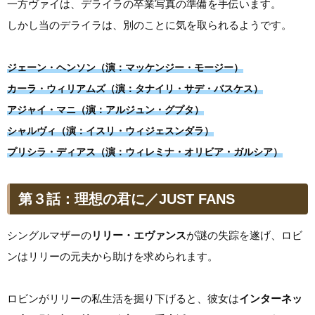
一方ヴァイは、デライラの卒業写真の準備を手伝います。
しかし当のデライラは、別のことに気を取られるようです。
ジェーン・ヘンソン（演：マッケンジー・モージー）
カーラ・ウィリアムズ（演：タナイリ・サデ・バスケス）
アジャイ・マニ（演：アルジュン・グプタ）
シャルヴィ（演：イスリ・ウィジェスンダラ）
プリシラ・ディアス（演：ウィレミナ・オリビア・ガルシア）
第３話：理想の君に／JUST FANS
シングルマザーの
リリー・エヴァンス
が謎の失踪を遂げ、ロビ
ンはリリーの元夫から助けを求められます。
ロビンがリリーの私生活を掘り下げると、彼女は
インターネッ