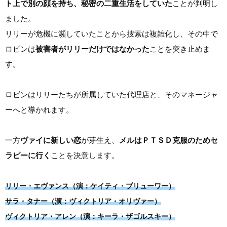
ト上で別の顔を持ち、秘密の二重生活をしていた
ことが判明し
ました。
リリーが危機に瀕していたことから捜索は複雑化し、その中で
ロビンは
被害者がリリーだけではなかった
ことを突き止めま
す。
ロビンはリリーたちが所属していた代理店と、そのマネージャ
ーへと導かれます。
一方
ヴァイに新しい恋
が芽生え、
メルはＰＴＳＤ克服のためセ
ラピーに行く
ことを決意します。
リリー・エヴァンス（演：ケイティ・ブリューワー）
サラ・タナー（演：ヴィクトリア・オリヴァー）
ヴィクトリア・アレン（演：キーラ・ザゴルスキー）