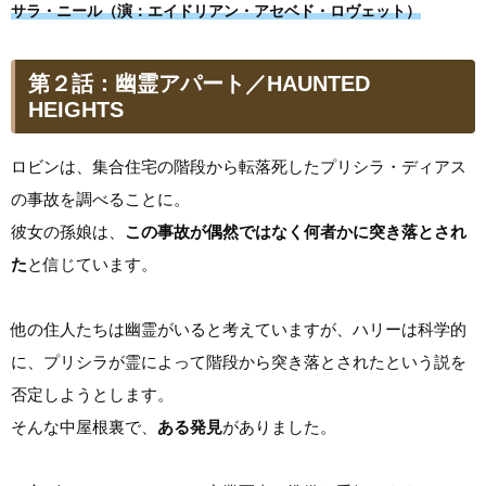
サラ・ニール（演：エイドリアン・アセベド・ロヴェット）
第２話：幽霊アパート／HAUNTED
HEIGHTS
ロビンは、集合住宅の階段から転落死したプリシラ・ディアス
の事故を調べることに。
彼女の孫娘は、
この事故が偶然ではなく何者かに突き落とされ
た
と信じています。
他の住人たちは幽霊がいると考えていますが、ハリーは科学的
に、プリシラが霊によって階段から突き落とされたという説を
否定しようとします。
そんな中屋根裏で、
ある発見
がありました。