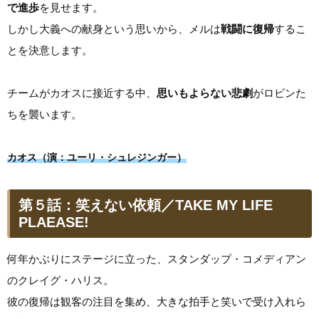
で進歩
を見せます。
しかし大義への献身という思いから、メルは
戦闘に復帰
するこ
とを決意します。
チームがカオスに接近する中、
思いもよらない悲劇
がロビンた
ちを襲います。
カオス（演：ユーリ・シュレジンガー）
第５話：笑えない依頼／TAKE MY LIFE
PLAEASE!
何年かぶりにステージに立った、スタンダップ・コメディアン
のクレイグ・ハリス。
彼の復帰は観客の注目を集め、大きな拍手と笑いで受け入れら