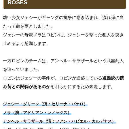
ROSES
幼い少女ジェシーがギャングの抗争に巻き込まれ、流れ弾に当
たって命を落としました。
ジェシーの母親ノラはロビンに、ジェシーを撃った犯人を突き
止めるよう懇願します。
一方ロビンのチームは、アンヘル・サラザールという武器商人
を追っていました。
ロビンはジェシーの事件が、ロビンが追跡している
盗難銃の積
み荷との関係があるのか
を明らかにするため奔走します。
ジェシー・グリーン（演：セリーナ・バケロ）
ノラ（演：アドリアン・レノックス）
アンヘル・サラザール（演：フアン・ハビエル・カルデナス）