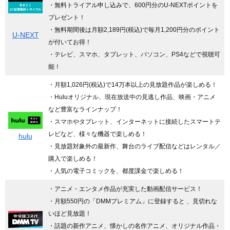
・無料トライアル申し込みで、600円分のU-NEXTポイントを
プレゼント！
・無料期間後は月額2,189円(税込)で毎月1,200円分のポイント
U-NEXT
が付いてお得！
・テレビ、スマホ、タブレット、パソコン、PS4などで視聴可
能！
・月額1,026円(税込)で14万本以上の見放題作品が楽しめる！
・Huluオリジナル、現在放送中の見逃し作品、映画・アニメ
など豊富なラインナップ！
・スマホやタブレット、インターネットに接続したスマートテ
レビなど、様々な機器で楽しめる！
hulu
・見放題対象外の最新作、舞台のライブ配信などはレンタル／
購入で楽しめる！
・人気の電子コミックを、都度課金で楽しめる！
・アニメ・エンタメ作品が充実した動画配信サービス！
・月額550円の「DMMプレミアム」に登録すると 、見切れな
いほど見放題！
・話題の新作アニメ、懐かしの名作アニメ、オリジナル作品・