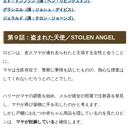
エド・トンプソン（演：ベン・リビングストン）
グラシエル（演：ジョシュ・デイビス）
ジェラルド（演：テロン・ジョーンズ）
第９話：盗まれた天使／STOLEN ANGEL
ロビンは、友人マヤが連れ去られたと主張する女性と会うこと
に。
マヤは元依存症で、警察に事情を話したものの、熱心な捜査は
してくれないだろうとのことでした。
ハリーがマヤの調査を始め、メルが彼女の部屋で注射器を発見
し、マヤが再び薬物に手を出したのかと考えます。
しかし戸棚におむつや赤ちゃん用品を隠しているのを見たロビ
ンは、
マヤが妊娠している
と確信します。