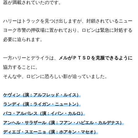
器が満載されていたのです。
ハリーはトラックを見つけ出しますが、封鎖されているニュー
ヨーク市警の押収場に置かれており、ロビンは緊急に対処する
必要に迫られます。
一方ハリーとデライラは、
メルがＰＴＳＤを克服できるように
協力することに。
そんな中、ロビンに恐ろしい影が迫っていました。
ケヴィン（演：アルフレッド・ルイス）
ランディ（演：ライガン・ニュートン）
パコ・アルバレス（演：イバン・カルロ）
アンヘル・サラザール（演：フアン・ハビエル・カルデナス）
ディエゴ・スエーニョ（演：ホアキン・マセオ）