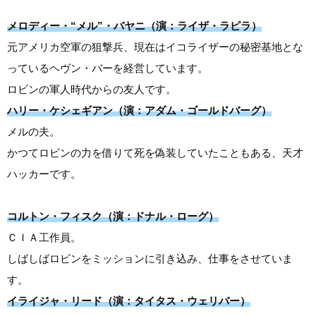
メロディー・“メル”・バヤニ（演：ライザ・ラピラ）
元アメリカ空軍の狙撃兵、現在はイコライザーの秘密基地とな
っているヘヴン・バーを経営しています。
ロビンの軍人時代からの友人です。
ハリー・ケシェギアン（演：アダム・ゴールドバーグ）
メルの夫。
かつてロビンの力を借りて死を偽装していたこともある、天才
ハッカーです。
コルトン・フィスク（演：ドナル・ローグ）
ＣＩＡ工作員。
しばしばロビンをミッションに引き込み、仕事をさせていま
す。
イライジャ・リード（演：タイタス・ウェリバー）