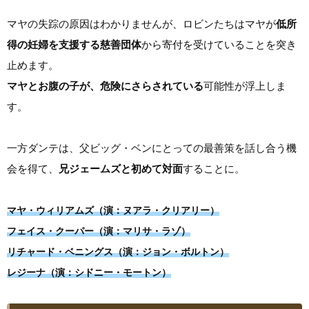
マヤの失踪の原因はわかりませんが、ロビンたちはマヤが
低所
得の妊婦を支援する慈善団体
から寄付を受けていることを突き
止めます。
マヤとお腹の子が、危険にさらされている
可能性が浮上しま
す。
一方ダンテは、父ビッグ・ベンにとっての最善策を話し合う機
会を得て、
兄ジェームズと初めて対面
することに。
マヤ・ウィリアムズ（演：ヌアラ・クリアリー）
フェイス・クーパー（演：マリサ・ラゾ）
リチャード・ベニングス（演：ジョン・ボルトン）
レジーナ（演：シドニー・モートン）