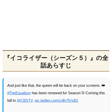
『イコライザー（シーズン５）』の全
話あらすじ
And just like that, the queen will be back on your screens. 👑
#TheEqualizer
has been renewed for Season 5! Coming this
fall to
@CBSTV
.
pic.twitter.com/cdfn7lVsB2