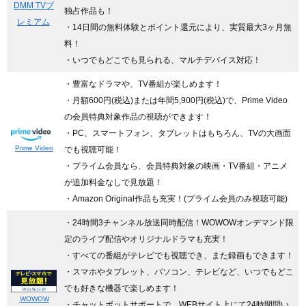
DMM TVプ
独占作品も！
レミアム
・14日間の無料体験とポイント還元により、実質最大3ヶ月無
料！
・いつでもどこでも見られる、マルチデバイス対応！
・豊富なドラマや、TV番組が楽しめます！
・月額600円(税込)または年間5,900円(税込)で、Prime Video
の会員特典対象作品の視聴ができます！
・PC、スマートフォン、タブレットはもちろん、TVの大画面
Prime Video
でも視聴可能！
・プライム会員なら、会員特典対象の映画・TV番組・アニメ
が追加料金なしで見放題！
・Amazon Original作品も充実！(プライム会員のみ視聴可能)
・24時間3チャンネル放送同時配信
！WOWOWオンデマンド限
定のライブ配信やオリジナルドラマも充実！
・すべての番組がテレビでも視聴でき、また録画もできます！
・スマホやタブレット、パソコン、テレビなど、いつでもどこ
でも好きな機器で楽しめます！
WOWOW
・チャットボットサポートで、WEBサイト上にて24時間問い