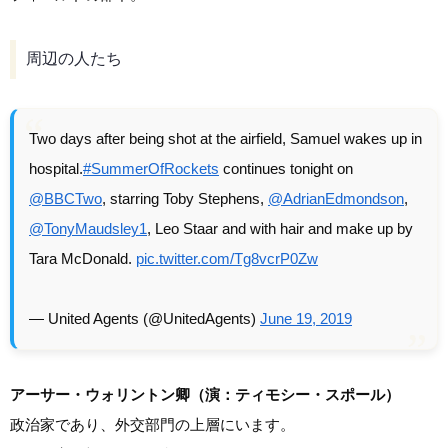
周辺の人たち
Two days after being shot at the airfield, Samuel wakes up in
hospital.
#SummerOfRockets
continues tonight on
@BBCTwo
, starring Toby Stephens,
@AdrianEdmondson
,
@TonyMaudsley1
, Leo Staar and with hair and make up by
Tara McDonald.
pic.twitter.com/Tg8vcrP0Zw
— United Agents (@UnitedAgents)
June 19, 2019
アーサー・ウォリントン卿（演：ティモシー・スポール）
政治家であり、外交部門の上層にいます。