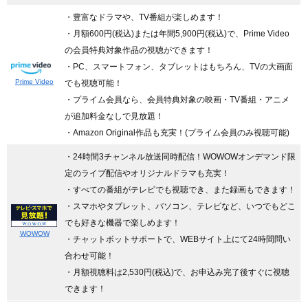
・豊富なドラマや、TV番組が楽しめます！
・月額600円(税込)または年間5,900円(税込)で、Prime Video
の会員特典対象作品の視聴ができます！
・PC、スマートフォン、タブレットはもちろん、TVの大画面
Prime Video
でも視聴可能！
・プライム会員なら、会員特典対象の映画・TV番組・アニメ
が追加料金なしで見放題！
・Amazon Original作品も充実！(プライム会員のみ視聴可能)
・24時間3チャンネル放送同時配信
！WOWOWオンデマンド限
定のライブ配信やオリジナルドラマも充実！
・すべての番組がテレビでも視聴でき、また録画もできます！
・スマホやタブレット、パソコン、テレビなど、いつでもどこ
でも好きな機器で楽しめます！
WOWOW
・チャットボットサポートで、WEBサイト上にて24時間問い
合わせ可能！
・月額視聴料は2,530円(税込)で、お申込み完了後すぐに視聴
できます！