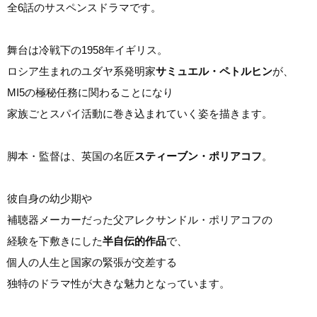
全6話のサスペンスドラマです。
舞台は冷戦下の1958年イギリス。
ロシア生まれのユダヤ系発明家
サミュエル・ペトルヒン
が、
MI5の極秘任務に関わることになり
家族ごとスパイ活動に巻き込まれていく姿を描きます。
脚本・監督は、英国の名匠
スティーブン・ポリアコフ
。
彼自身の幼少期や
補聴器メーカーだった父アレクサンドル・ポリアコフの
経験を下敷きにした
半自伝的作品
で、
個人の人生と国家の緊張が交差する
独特のドラマ性が大きな魅力となっています。