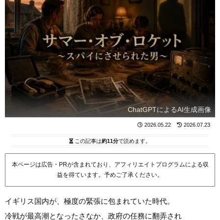
ChatGPTによるAI生成画像
2026.05.22
2026.07.23
この記事は
約11分
で読めます。
本ページは広告・PRが含まれており、アフィリエイトプログラムによる収
益を得ています。予めご了承ください。
イギリス国内が、極度の緊張に包まれていた時代。
冷戦が最高潮となったさなか、政府の任務に翻弄され