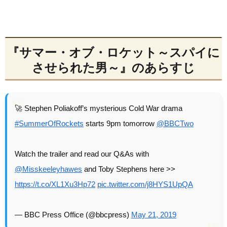
『サマー・オブ・ロケット～スパイに
させられた男～』のあらすじ
🚀 Stephen Poliakoff’s mysterious Cold War drama
#SummerOfRockets
starts 9pm tomorrow
@BBCTwo
Watch the trailer and read our Q&As with
@Misskeeleyhawes
and Toby Stephens here >>
https://t.co/XL1Xu3Hp72
pic.twitter.com/j8HYS1UpQA
— BBC Press Office (@bbcpress)
May 21, 2019