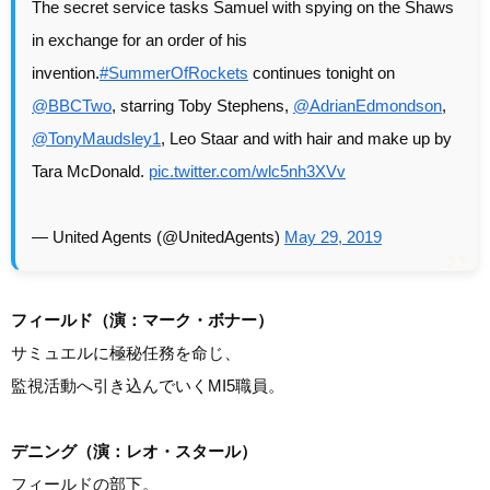
The secret service tasks Samuel with spying on the Shaws
in exchange for an order of his
invention.
#SummerOfRockets
continues tonight on
@BBCTwo
, starring Toby Stephens,
@AdrianEdmondson
,
@TonyMaudsley1
, Leo Staar and with hair and make up by
Tara McDonald.
pic.twitter.com/wlc5nh3XVv
— United Agents (@UnitedAgents)
May 29, 2019
フィールド（演：マーク・ボナー）
サミュエルに極秘任務を命じ、
監視活動へ引き込んでいくMI5職員。
デニング（演：レオ・スタール）
フィールドの部下。