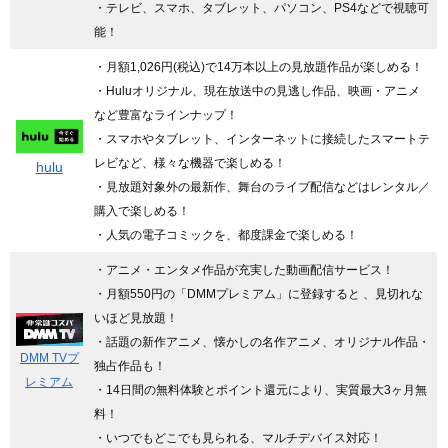
・テレビ、スマホ、タブレット、パソコン、PS4などで視聴可
能！
・月額1,026円(税込)で14万本以上の見放題作品が楽しめる！
・Huluオリジナル、現在放送中の見逃し作品、映画・アニメ
など豊富なラインナップ！
・スマホやタブレット、インターネットに接続したスマートテ
レビなど、様々な機器で楽しめる！
hulu
・見放題対象外の最新作、舞台のライブ配信などはレンタル／
購入で楽しめる！
・人気の電子コミックを、都度課金で楽しめる！
・アニメ・エンタメ作品が充実した動画配信サービス！
・月額550円の「DMMプレミアム」に登録すると 、見切れな
いほど見放題！
・話題の新作アニメ、懐かしの名作アニメ、オリジナル作品・
DMM TVプ
独占作品も！
レミアム
・14日間の無料体験とポイント還元により、実質最大3ヶ月無
料！
・いつでもどこでも見られる、マルチデバイス対応！