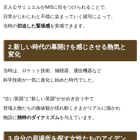
主人公サミュエルがMI5に目をつけられることで、
日常がじわじわと不穏に染まっていく描写によって、
当時の
切迫した緊張感
を実感できます。
2.新しい時代の幕開けを感じさせる熱気と
変化
当時は、ロケット技術、補聴器、通信機器など
科学技術が一気に進化し始めた時代でした。
“古い英国”と“新しい英国”がせめぎ合う中で
登場人物たちの価値観が揺れ動くさまがリアルに描かれ
物語に
独特のダイナミズム
を与えています。
3.自分の居場所を探す女性たちのアイデン