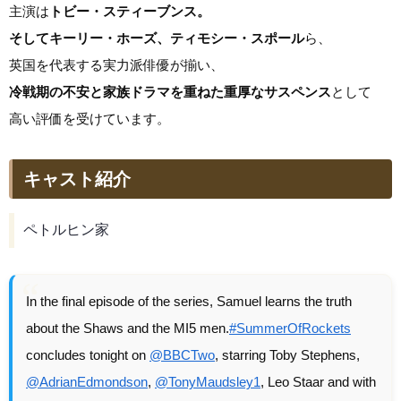
主演は
トビー・スティーブンス。
そしてキーリー・ホーズ、ティモシー・スポール
ら、
英国を代表する実力派俳優が揃い、
冷戦期の不安と家族ドラマを重ねた重厚なサスペンス
として
高い評価を受けています。
キャスト紹介
ペトルヒン家
In the final episode of the series, Samuel learns the truth
about the Shaws and the MI5 men.
#SummerOfRockets
concludes tonight on
@BBCTwo
, starring Toby Stephens,
@AdrianEdmondson
,
@TonyMaudsley1
, Leo Staar and with