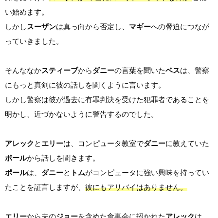
い始めます。
しかし
スーザン
は真っ向から否定し、
マギー
への脅迫につなが
っていきました。
そんななか
スティーブ
から
ダニー
の言葉を聞いた
ベス
は、警察
にもっと真剣に彼の話しを聞くように言います。
しかし警察は彼が過去に有罪判決を受けた犯罪者であることを
明かし、近づかないように警告するのでした。
アレック
と
エリー
は、コンピュータ教室で
ダニー
に教えていた
ポール
から話しを聞きます。
ポール
は、
ダニー
と
トム
がコンピュータに強い興味を持ってい
たことを証言しますが、
彼にもアリバイはありません。
エリー
から夫の
ジョー
を含めた食事会に招かれた
アレック
は、