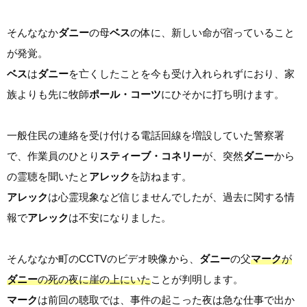
そんななか
ダニー
の母
ベス
の体に、新しい命が宿っていること
が発覚。
ベス
は
ダニー
を亡くしたことを今も受け入れられずにおり、家
族よりも先に牧師
ポール・コーツ
にひそかに打ち明けます。
一般住民の連絡を受け付ける電話回線を増設していた警察署
で、作業員のひとり
スティーブ・コネリー
が、突然
ダニー
から
の霊聴を聞いたと
アレック
を訪ねます。
アレック
は心霊現象など信じませんでしたが、過去に関する情
報で
アレック
は不安になりました。
そんななか町のCCTVのビデオ映像から、
ダニー
の父
マーク
が
ダニー
の死の夜に崖の上にいた
ことが判明します。
マーク
は前回の聴取では、事件の起こった夜は急な仕事で出か