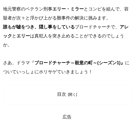
地元警察のベテラン刑事
エリー・ミラー
とコンビを組んで、容
疑者が次々と浮かび上がる難事件の解決に挑みます。
誰もが嘘をつき、隠し事をしている
ブロードチャーチで、
アレ
ック
と
エリー
は真犯人を突き止めることができるのでしょう
か。
さあ、ドラマ『
ブロードチャーチ～殺意の町～(シーズン1)』
に
ついていっしょにホリサゲていきましょう！
目次
広告