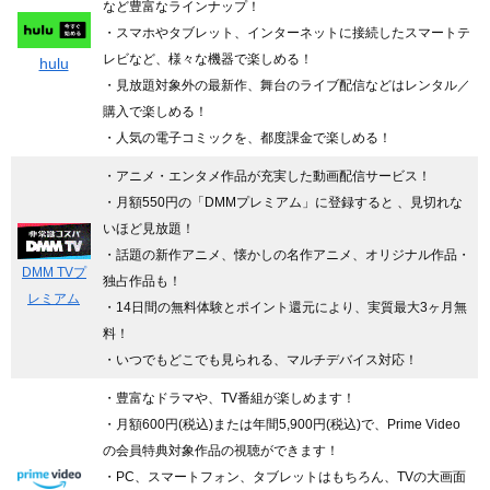
など豊富なラインナップ！
・スマホやタブレット、インターネットに接続したスマートテ
レビなど、様々な機器で楽しめる！
hulu
・見放題対象外の最新作、舞台のライブ配信などはレンタル／
購入で楽しめる！
・人気の電子コミックを、都度課金で楽しめる！
・アニメ・エンタメ作品が充実した動画配信サービス！
・月額550円の「DMMプレミアム」に登録すると 、見切れな
いほど見放題！
・話題の新作アニメ、懐かしの名作アニメ、オリジナル作品・
DMM TVプ
独占作品も！
レミアム
・14日間の無料体験とポイント還元により、実質最大3ヶ月無
料！
・いつでもどこでも見られる、マルチデバイス対応！
・豊富なドラマや、TV番組が楽しめます！
・月額600円(税込)または年間5,900円(税込)で、Prime Video
の会員特典対象作品の視聴ができます！
・PC、スマートフォン、タブレットはもちろん、TVの大画面