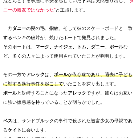
混とんとする事態に不安を感じていた
トム
は突然怒り出し、
“ダ
ニーの親友ではなかった”
と主張します。
一方
ダニー
の髪の毛、指紋、そして彼のスケートボードと一致
するペンキの破片が、焼けたボートで発見されました。
そのボートは、
マーク、ナイジェ、トム、ダニー、ポール
な
ど、多くの人々によって使用されていたことが判明します。
その一方で
アレック
は、
ポール
が依存症であり、過去に子ども
に対する暴行事件を起こして
いたことを探り出します。
ポール
と対峙することになった
アレック
ですが、彼らはお互い
に強い嫌悪感を持っていることが明らかでした。
ベス
は、サンドブルックの事件で殺された被害少女の母親であ
る
ケイト
に会います。