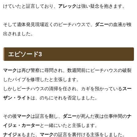
けていたと証言しており、
アレック
は強い疑念を抱きます。
そして遺体発見現場近くのビーチハウスで、
ダニー
の血液が検
出されました。
エピソード3
マーク
は再び警察に尋問され、数週間前にビーチハウスの破裂
したパイプを修理したと主張します。
しかしビーチハウスの清掃を任され、カギを預かっている
スー
ザン・ライト
は、のちにそれを否定しました。
その後
マーク
は証言を翻し、
ダニー
が死んだ夜は仕事仲間の
ナ
イジェ・カーター
と一緒にいたと主張します。
ナイジェ
もまた、
マーク
の証言を裏付ける主張をしました。