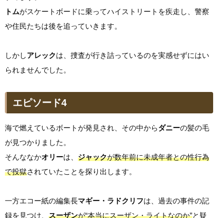
トム
がスケートボードに乗ってハイストリートを疾走し、警察
や住民たちは後を追っていきます。
しかし
アレック
は、捜査が行き詰っているのを実感せずにはい
られませんでした。
エピソード4
海で燃えているボートが発見され、その中から
ダニー
の髪の毛
が見つかりました。
そんななか
オリー
は、
ジャック
が数年前に未成年者との性行為
で投獄
されていたことを探り出します。
一方エコー紙の編集長
マギー・ラドクリフ
は、過去の事件の記
録を見つけ、
スーザン
が“本当にスーザン・ライトなのか”
と疑