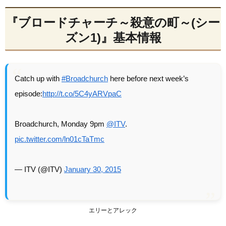
『ブロードチャーチ～殺意の町～(シー
ズン1)』基本情報
Catch up with
#Broadchurch
here before next week’s
episode:
http://t.co/5C4yARVpaC
Broadchurch, Monday 9pm
@ITV
.
pic.twitter.com/ln01cTaTmc
— ITV (@ITV)
January 30, 2015
エリーとアレック