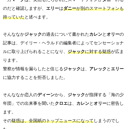
のだと確認しますが、
エリー
は
ダニー
が別のスマートフォンも
持っていた
と述べます。
そんななか
ジャック
の過去について書かれた
カレン
と
オリー
の
記事は、デイリー・ヘラルドの編集者によってセンセーショナ
ルに取り上げられることになり、
ジャック
に対する疑惑
が広ま
ります。
警察が情報を漏らしたと信じる
ジャック
は、
アレック
と
エリー
に協力することを拒否しました。
そんななか恋人の
ディーン
から、
ジャック
が指揮する「海の少
年団」での出来事を聞いた
クロエ
は、
カレン
と
オリー
に密告し
ます。
その
疑惑は、全国紙のトップニュースになって
しまうのでし