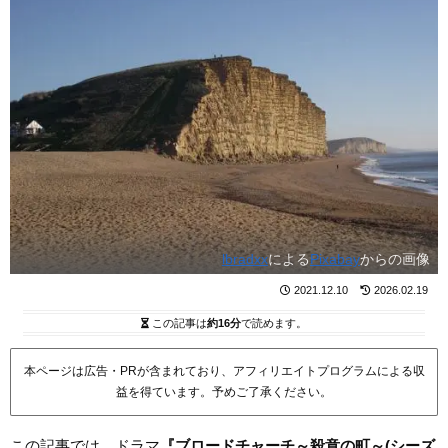
lbradxx
による
Pixabay
からの画像
2021.12.10
2026.02.19
この記事は
約16分
で読めます。
本ページは広告・PRが含まれており、アフィリエイトプログラムによる収
益を得ています。予めご了承ください。
この記事では、ドラマ
『
ブロードチャーチ～殺意の町～(シーズ