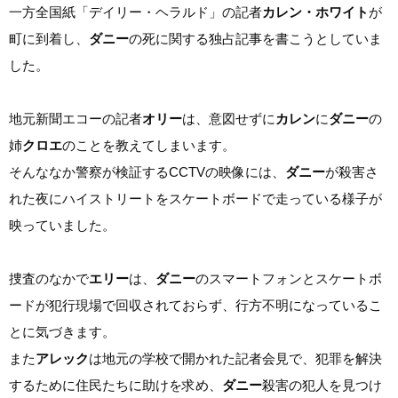
一方全国紙「デイリー・ヘラルド」の記者
カレン・ホワイト
が
町に到着し、
ダニー
の死に関する独占記事を書こうとしていま
した。
地元新聞エコーの記者
オリー
は、意図せずに
カレン
に
ダニー
の
姉
クロエ
のことを教えてしまいます。
そんななか警察が検証するCCTVの映像には、
ダニー
が殺害さ
れた夜にハイストリートをスケートボードで走っている様子が
映っていました。
捜査のなかで
エリー
は、
ダニー
のスマートフォンとスケートボ
ードが犯行現場で回収されておらず、行方不明になっているこ
とに気づきます。
また
アレック
は地元の学校で開かれた記者会見で、犯罪を解決
するために住民たちに助けを求め、
ダニー
殺害の犯人を見つけ