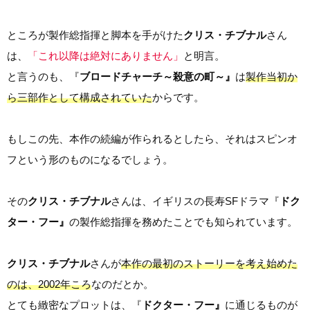
ところが製作総指揮と脚本を手がけた
クリス・チブナル
さん
は、
「これ以降は絶対にありません」
と明言。
と言うのも、『
ブロードチャーチ～殺意の町～』
は
製作当初か
ら三部作として構成されていた
からです。
もしこの先、本作の続編が作られるとしたら、それはスピンオ
フという形のものになるでしょう。
その
クリス・チブナル
さんは、イギリスの長寿SFドラマ『
ドク
ター・フー』
の
製作総指揮を務めたことでも知られています。
クリス・チブナル
さんが
本作の最初のストーリーを考え始めた
のは、2002年ころ
なのだとか。
とても緻密なプロットは、『
ドクター・フー』
に通じるものが