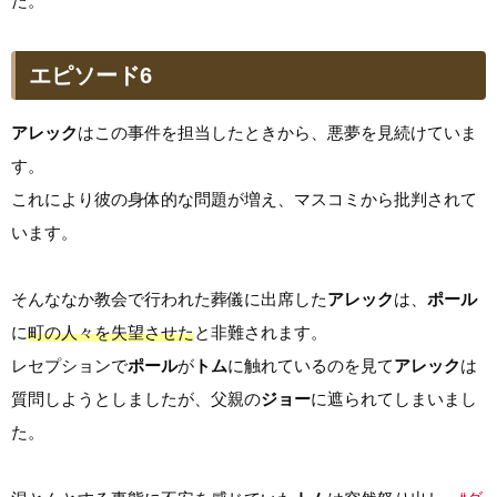
た。
エピソード6
アレック
はこの事件を担当したときから、悪夢を見続けていま
す。
これにより彼の身体的な問題が増え、マスコミから批判されて
います。
そんななか教会で行われた葬儀に出席した
アレック
は、
ポール
に
町の人々を失望させた
と非難されます。
レセプションで
ポール
が
トム
に触れているのを見て
アレック
は
質問しようとしましたが、父親の
ジョー
に遮られてしまいまし
た。