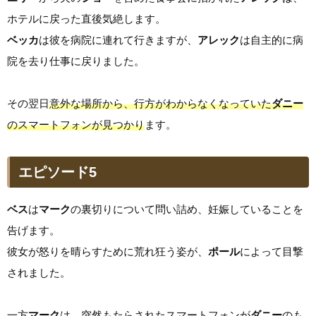
ホテルに戻った直後気絶します。
ベッカ
は彼を病院に連れて行きますが、
アレック
は自主的に病
院を去り仕事に戻りました。
その翌日
意外な場所から、行方がわからなくなっていた
ダニー
のスマートフォンが見つかり
ます。
エピソード5
ベス
は
マーク
の裏切りについて問い詰め、妊娠していることを
告げます。
彼女が怒りを晴らすために荒れ狂う姿が、
ポール
によって目撃
されました。
一方
マーク
は、突然もたらされたスマートフォンが
ダニー
のも