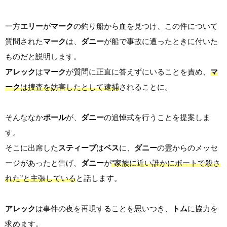
一方
エリー
が
マーク
の釣り船から血を見つけ、この件について
質問された
マーク
は、
ダニー
が船で事故に遭ったときに付いた
ものだと説明します。
アレック
は
マーク
が質問に正直に答えずにいることを責め、
マ
ーク
は捜査を妨害したとして逮捕
されることに。
そんななか
ポール
が、
ダニー
の追悼式を行うことを提案しま
す。
そこに出席した
スティーブ
は
ベス
に、
ダニー
の霊からのメッセ
ージがあったと告げ、
ダニー
が
“家族に近い誰かにボートで殺さ
れた”と主張している
と話します。
アレック
は事件の夜を再現することを思いつき、
トム
に協力を
求めます。