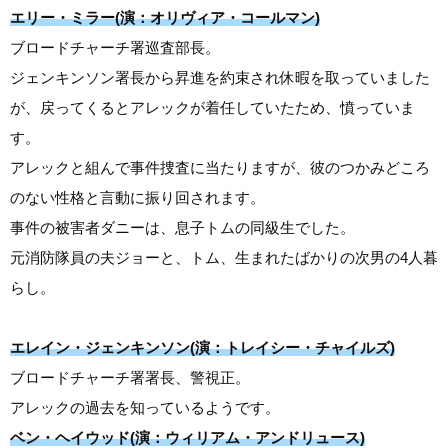
エリー・ミラー(演：オリヴィア・コールマン)
ブロードチャーチ署巡査部長。
ジェンキンソン署長から昇進を約束され休暇を取っていました
が、戻ってくるとアレックが着任していたため、憤っていま
す。
アレックと組んで事件捜査に当たりますが、彼のつかみどころ
のない性格と言動に振り回されます。
事件の被害者ダニーは、息子トムの同級生でした。
元消防隊員の夫ジョーと、トム、生まれたばかりの次男の4人暮
らし。
エレイン・ジェンキンソン(演：トレイシー・チャイルズ)
ブロードチャーチ署署長、警視正。
アレックの過去を知っているようです。
ベン・ヘイウッド(演：ウィリアム・アンドリュース)