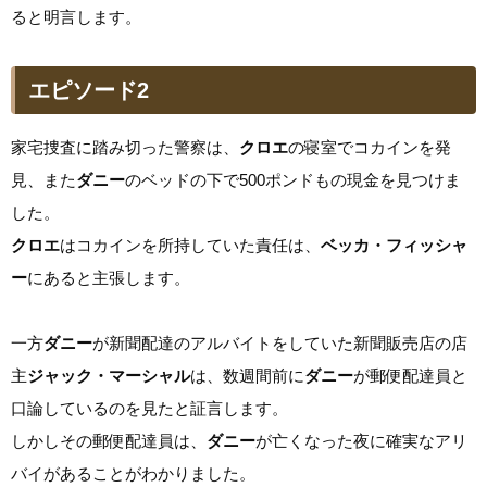
ると明言します。
エピソード2
家宅捜査に踏み切った警察は、
クロエ
の寝室でコカインを発
見、また
ダニー
のベッドの下で500ポンドもの現金を見つけま
した。
クロエ
はコカインを所持していた責任は、
ベッカ・フィッシャ
ー
にあると主張します。
一方
ダニー
が新聞配達のアルバイトをしていた新聞販売店の店
主
ジャック・マーシャル
は、数週間前に
ダニー
が郵便配達員と
口論しているのを見たと証言します。
しかしその郵便配達員は、
ダニー
が亡くなった夜に確実なアリ
バイがあることがわかりました。