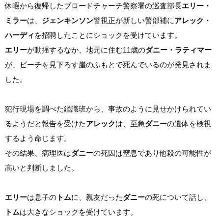
休暇から復帰したブロードチャーチ警察署の巡査部長
エリー・
ミラー
は、
ジェンキンソン
警視正が新しい警部補に
アレック・
ハーディ
を招聘したことにショックを受けています。
エリー
が動揺するなか、地元に住む11歳の
ダニー・ラティマー
が、ビーチを見下ろす崖のふもとで死んでいるのが発見されま
した。
犯行現場を調べた鑑識班から、事故のように見せかけられてい
るようだと報告を受けた
アレック
は、至急
ダニー
の遺体を検視
するよう命じます。
その結果、病理医は
ダニー
の死因は窒息であり他殺の可能性が
高いと判断しました。
エリー
は息子の
トム
に、親友だった
ダニー
の死について話し、
トム
は大きなショックを受けています。