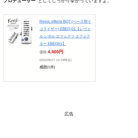
プロデューサー”
としてしっかり挙がっていますよ。
RevoL effects BQ7 (ベース用イ
コライザー) EBEQ-01【レヴォ
ル レボル エフェクツ エフェク
ター EBEQ01】
4,400円
価格:
(2022/9/27 14:29時点)
感想(1件)
広告