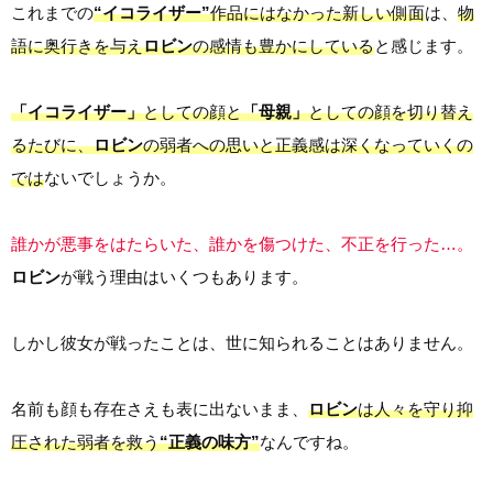
これまでの
“イコライザー”
作品にはなかった新しい側面
は、
物
語に奥行きを与え
ロビン
の感情も豊かにしている
と感じます。
「イコライザー」
としての顔と
「母親」
としての顔を切り替え
るたびに、
ロビン
の弱者への思いと正義感は深くなっていくの
では
ないでしょうか。
誰かが悪事をはたらいた、誰かを傷つけた、不正を行った…。
ロビン
が戦う理由はいくつもあります。
しかし彼女が戦ったことは、世に知られることはありません。
名前も顔も存在さえも表に出ないまま、
ロビン
は人々を守り抑
圧された弱者を救う
“正義の味方”
なんですね。