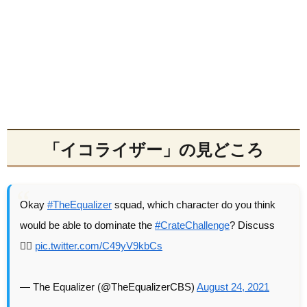
「イコライザー」の見どころ
Okay
#TheEqualizer
squad, which character do you think
would be able to dominate the
#CrateChallenge
? Discuss
👇🏾
pic.twitter.com/C49yV9kbCs
— The Equalizer (@TheEqualizerCBS)
August 24, 2021