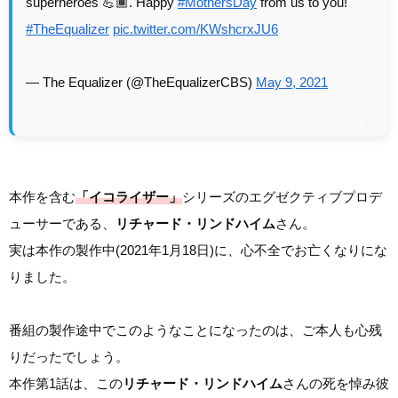
superheroes 💪🏾. Happy
#MothersDay
from us to you!
#TheEqualizer
pic.twitter.com/KWshcrxJU6
— The Equalizer (@TheEqualizerCBS)
May 9, 2021
本作を含む
「イコライザー」
シリーズのエグゼクティブプロデ
ューサーである、
リチャード・リンドハイム
さん。
実は本作の製作中(2021年1月18日)に、心不全でお亡くなりにな
りました。
番組の製作途中でこのようなことになったのは、ご本人も心残
りだったでしょう。
本作第1話は、この
リチャード・リンドハイム
さんの死を悼み彼