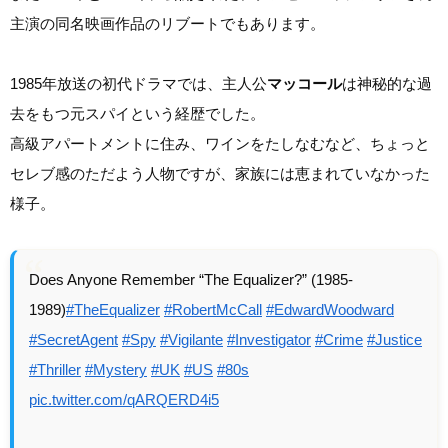
主演の同名映画作品のリブートでもあります。
1985年放送の初代ドラマでは、主人公
マッコール
は神秘的な過
去をもつ元スパイという経歴でした。
高級アパートメントに住み、ワインをたしなむなど、ちょっと
セレブ感のただよう人物ですが、家族には恵まれていなかった
様子。
Does Anyone Remember “The Equalizer?” (1985-
1989)
#TheEqualizer
#RobertMcCall
#EdwardWoodward
#SecretAgent
#Spy
#Vigilante
#Investigator
#Crime
#Justice
#Thriller
#Mystery
#UK
#US
#80s
pic.twitter.com/qARQERD4i5