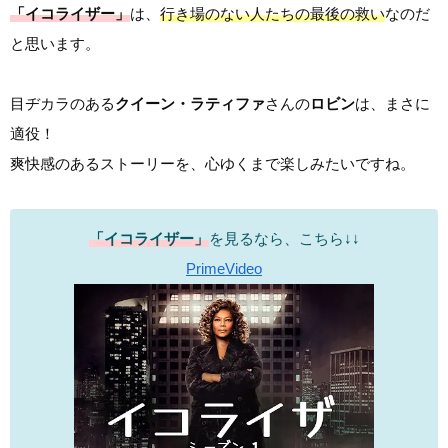
「イコライザー」
は、
行き場のない人たちの最後の救い
なのだ
と思います。
目ヂカラのある
クイーン・ラティファ
さんの
ロビン
は、まさに
適役！
爽快感のあるストーリーを、心ゆくまで楽しみたいですね。
「イコライザー」
を見るなら、こちら↓↓
PrimeVideo