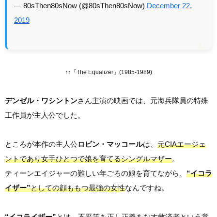
— 80sThen80sNow (@80sThen80sNow)
December 22,
2019
↑↑「The Equalizer」(1985-1989)
デンゼル・ワシントン
さん主演の映画では、元海兵隊員の特殊
工作員が主人公でした。
ところが本作の主人公
ロビン・マッコール
は、
元CIAエージェ
ントであり女手ひとつで娘を育てるシングルマザー
。
ティーンエイジャーの難しい年ごろの娘を育てながら、
“イコラ
イザー”
としての顔ももつ最強の女性
なんですね。
“イコライザー”
とは、
不平等を正し正義をなす救済者
という意