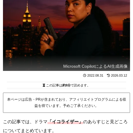
Microsoft CopilotによるAI生成画像
2022.08.31
2026.03.12
この記事は
約9分
で読めます。
本ページは広告・PRが含まれており、アフィリエイトプログラムによる収
益を得ています。予めご了承ください。
この記事では、ドラマ
「イコライザー」
のあらすじと見どころ
についてまとめています。