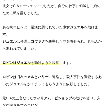
彼女はCIAエージェントでしたが、自分の仕事に幻滅し、娘の
ために職を辞しました。
ある晩ロビンは、暴漢に襲われていた少女
ジュエル
を助けま
す。
ジュエル
は弁護士
コヴァク
を殺害した罪を着せられ、真犯人か
ら追われていました。
ロビン
は
ジュエル
を助けようと決意
します。
ロビン
は旧友の
メル
と
ハリー
に連絡し、殺人事件を調査するあ
いだ
ジュエル
をかくまってもらうように依頼しました。
元CIAの上官だった
ウィリアム・ビショップ
の助けを借り、入
念な調査をする
ロビン
。