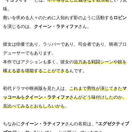
味。
救いを求める人々のために人知れず影のように活動する
ロビン
を演じるのは、
クイーン・ラティファ
さん。
彼女は俳優であり、ラッパーであり、司会者であり、映画プロ
デューサーでもあります。
本作ではアクションも多く、彼女の
迫力ある戦闘シーンや銃を
構える姿を堪能することができる
んです。
初代ドラマや映画版を見た人は、
これまで男性が演じてきた
マ
ッコール
を
クイーン・ラティファ
さんがどう味付けしたのか、
見比べてみるとおもしろいかも
。
ちなみに
クイーン・ラティファ
さんの名前は、
“エグゼクティブ