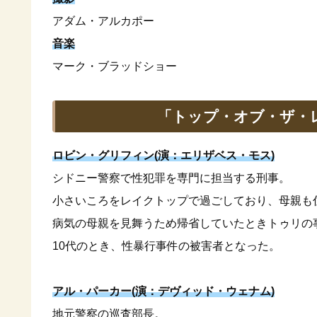
アダム・アルカポー
音楽
マーク・ブラッドショー
「トップ・オブ・ザ・
ロビン・グリフィン(演：エリザベス・モス)
シドニー警察で性犯罪を専門に担当する刑事。
小さいころをレイクトップで過ごしており、母親も
病気の母親を見舞うため帰省していたときトゥリの
10代のとき、性暴行事件の被害者となった。
アル・パーカー(演：デヴィッド・ウェナム)
地元警察の巡査部長。