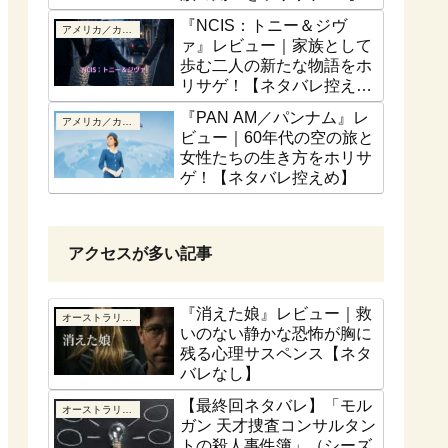
話ベース】
『NCIS：トニー＆ジヴ
アメリカ／カナダ
ァ』レビュー｜家族として
歩む二人の新たな物語をホ
リサゲ！【ネタバレ控え
め】
『PAN AM／パンナム』レ
アメリカ／カナダ
ビュー｜60年代の空の旅と
女性たちの生き方をホリサ
ゲ！【ネタバレ控えめ】
アクセスが多い記事
『消えた娘』レビュー｜救
オーストラリア／ニュージーランド
いのない静かな恐怖が胸に
残る心理サスペンス【ネタ
バレなし】
【最終回ネタバレ】「モル
オーストラリア／ニュージーランド
ガン 天才捜査コンサルタン
トの殺人事件簿」（シーズ