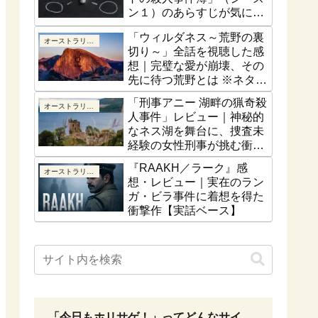
ン１）のあらすじが気にな
る！最終話はどうなるの？
「ウィルダネス～荒野の裏
オーストラリア／ニュージーランド
切り～」全話を視聴した感
想｜完璧な愛が崩壊、その
先に待つ荒野とは ※ネタバ
レなし
「刑事アニー 湖畔の猟奇殺
オーストラリア／ニュージーランド
人事件」レビュー｜神秘的
なネス湖を舞台に、捜査未
経験の女性刑事が挑む衝撃
の猟奇殺人【ネタバレな
『RAAKH／ラーク』感
オーストラリア／ニュージーランド
し】
想・レビュー｜実在のラン
ガ・ビラ事件に着想を得た
衝撃作【実話ベース】
「今日もホリサゲ！」ってどんなサイ