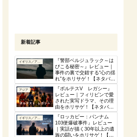
新着記事
『警部ベルジュラック～は
イギリス／アイルランド
びこる秘密～』レビュー｜
事件の裏で交錯する“心の揺
れ”をホリサゲ！【ネタバレ
控えめ】
『ボルテスV レガシー』
アジア
レビュー｜フィリピンで愛
された実写ドラマ、その理
由をホリサゲ！【ネタバレ
控えめ】
『ロッカビー：パンナム
イギリス／アイルランド
103便爆破事件』レビュー
｜実話が描く30年以上の遺
族の闘いをホリサゲ！【実