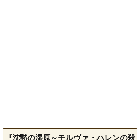
『沈黙の湿原～モルヴァ・ハレンの殺