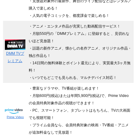
・見放題対象外の最新作、舞台のライブ配信などはレンタル／
購入で楽しめる！
・人気の電子コミックを、都度課金で楽しめる！
・アニメ・エンタメ作品が充実した動画配信サービス！
・月額550円の「DMMプレミアム」に登録すると 、見切れな
いほど見放題！
・話題の新作アニメ、懐かしの名作アニメ、オリジナル作品・
DMM TVプ
独占作品も！
レミアム
・14日間の無料体験とポイント還元により、実質最大3ヶ月無
料！
・いつでもどこでも見られる、マルチデバイス対応！
・豊富なドラマや、TV番組が楽しめます！
・月額600円(税込)または年間5,900円(税込)で、Prime Video
の会員特典対象作品の視聴ができます！
・PC、スマートフォン、タブレットはもちろん、TVの大画面
Prime Video
でも視聴可能！
・プライム会員なら、会員特典対象の映画・TV番組・アニメ
が追加料金なしで見放題！