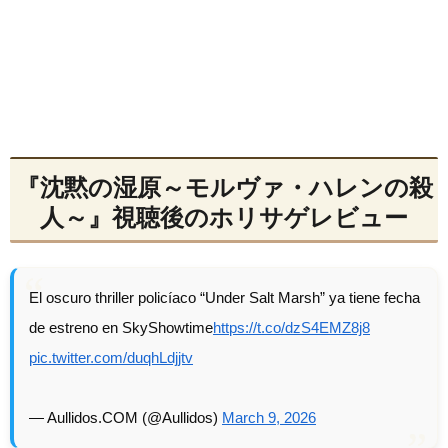
『沈黙の湿原～モルヴァ・ハレンの殺
人～』視聴後のホリサゲレビュー
El oscuro thriller policíaco “Under Salt Marsh” ya tiene fecha
de estreno en SkyShowtime
https://t.co/dzS4EMZ8j8
pic.twitter.com/duqhLdjjtv
— Aullidos.COM (@Aullidos)
March 9, 2026