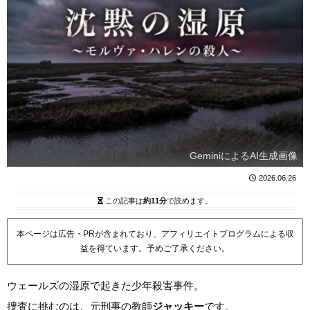
GeminiによるAI生成画像
2026.06.26
この記事は
約11分
で読めます。
本ページは広告・PRが含まれており、アフィリエイトプログラムによる収
益を得ています。予めご了承ください。
ウェールズの湿原で起きた少年殺害事件。
捜査に挑むのは、元刑事の教師
ジャッキー
です。