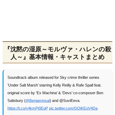
『沈黙の湿原～モルヴァ・ハレンの殺
人～』基本情報・キャストまとめ
Soundtrack album released for Sky crime thriller series
‘Under Salt Marsh’ starring Kelly Reilly & Rafe Spall feat.
original score by ‘Ex Machina’ & ‘Devs’ co-composer Ben
Salisbury (
@Benjaminsal
) and @SuviEeva.
https://t.co/y4kmPj0EqP
pic.twitter.com/GDiKEoV4Da