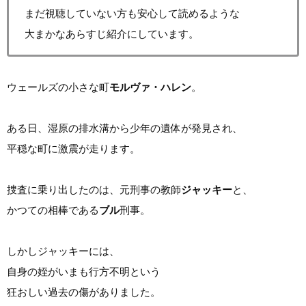
まだ視聴していない方も安心して読めるような
大まかなあらすじ紹介にしています。
ウェールズの小さな町
モルヴァ・ハレン
。
ある日、湿原の排水溝から少年の遺体が発見され、
平穏な町に激震が走ります。
捜査に乗り出したのは、元刑事の教師
ジャッキー
と、
かつての相棒である
ブル
刑事。
しかしジャッキーには、
自身の姪がいまも行方不明という
狂おしい過去の傷がありました。