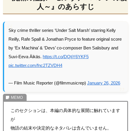
人～』のあらすじ
Sky crime thriller series ‘Under Salt Marsh’ starring Kelly
Reilly, Rafe Spall & Jonathan Pryce to feature original score
by ‘Ex Machina’ & ‘Devs’ co-composer Ben Salisbury and
Suvi-Eeva Äikäs.
https://t.co/DQtjY6YKF5
pic.twitter.com/fnc2TZVDH4
— Film Music Reporter (@filmmusicrep)
January 26, 2026
このセクションは、本編の具体的な展開に触れています
が
物語の結末や決定的なネタバレは含んでいません。