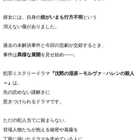
彼女には、自身の
姪がいまも行方不明
という
消えない傷がありました。
過去の未解決事件と今回の悲劇が交錯するとき、
事件は
異様な展開
を見せ始め――。
犯罪ミステリードラマ
『沈黙の湿原～モルヴァ・ハレンの殺人
～』
は、
先の読めない謎解きに
惹きつけられるドラマです。
ただの犯人当てに留まらない、
登場人物たちが抱える秘密や葛藤を
丁寧に描いたドラマを求めている人に