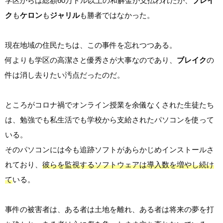
学区からは総額60万ドル以上の和解金が支払われたが、
ブレイ
ク
も
ケロン
も
ジャリル
も勝者ではなかった。
現在地域の住民たちは、この事件を忘れつつある。
何よりも学区の高潔さと優秀さが大事なのであり、
ブレイク
の
件は消し去りたい汚点だったのだ。
ところがコロナ禍でオンライン授業を余儀なくされた生徒たち
は、勉強でも私生活でも学校から支給されたパソコンを使って
いる。
そのパソコンには今も追跡ソフトがあらかじめインストールさ
れており、
彼らを監視するソフトウェアは導入数を増やし続け
て
いる。
事件の被害者は、ある者は土地を離れ、ある者は将来の夢を打