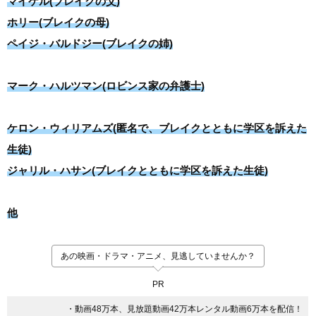
マイケル(ブレイクの父)
ホリー(ブレイクの母)
ペイジ・バルドジー(ブレイクの姉)
マーク・ハルツマン(ロビンス家の弁護士)
ケロン・ウィリアムズ(匿名で、ブレイクとともに学区を訴えた
生徒)
ジャリル・ハサン(ブレイクとともに学区を訴えた生徒)
他
あの映画・ドラマ・アニメ、見逃していませんか？
PR
・動画48万本、見放題動画42万本レンタル動画6万本を配信！