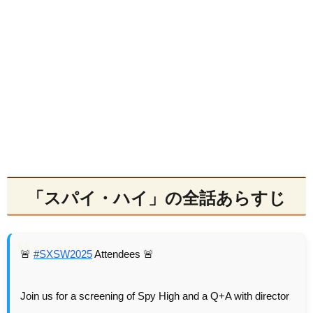
「スパイ・ハイ」の全話あらすじ
🚨
#SXSW2025
Attendees 🚨
Join us for a screening of Spy High and a Q+A with director