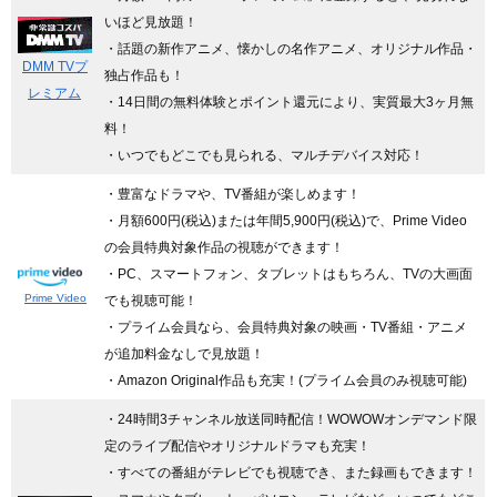
いほど見放題！
・話題の新作アニメ、懐かしの名作アニメ、オリジナル作品・
DMM TVプ
独占作品も！
レミアム
・14日間の無料体験とポイント還元により、実質最大3ヶ月無
料！
・いつでもどこでも見られる、マルチデバイス対応！
・豊富なドラマや、TV番組が楽しめます！
・月額600円(税込)または年間5,900円(税込)で、Prime Video
の会員特典対象作品の視聴ができます！
・PC、スマートフォン、タブレットはもちろん、TVの大画面
Prime Video
でも視聴可能！
・プライム会員なら、会員特典対象の映画・TV番組・アニメ
が追加料金なしで見放題！
・Amazon Original作品も充実！(プライム会員のみ視聴可能)
・24時間3チャンネル放送同時配信
！WOWOWオンデマンド限
定のライブ配信やオリジナルドラマも充実！
・すべての番組がテレビでも視聴でき、また録画もできます！