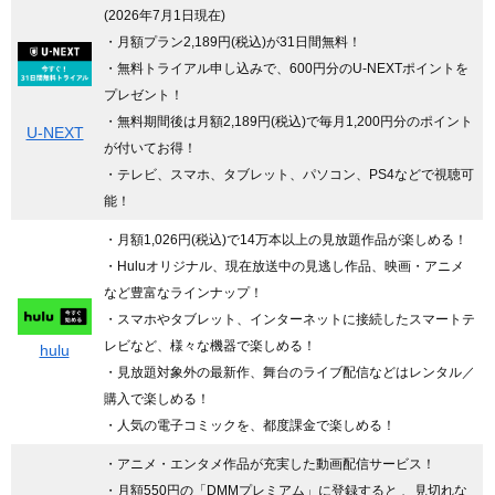
(2026年7月1日現在)
・月額プラン2,189円(税込)が31日間無料！
・無料トライアル申し込みで、600円分のU-NEXTポイントを
プレゼント！
・無料期間後は月額2,189円(税込)で毎月1,200円分のポイント
U-NEXT
が付いてお得！
・テレビ、スマホ、タブレット、パソコン、PS4などで視聴可
能！
・月額1,026円(税込)で14万本以上の見放題作品が楽しめる！
・Huluオリジナル、現在放送中の見逃し作品、映画・アニメ
など豊富なラインナップ！
・スマホやタブレット、インターネットに接続したスマートテ
レビなど、様々な機器で楽しめる！
hulu
・見放題対象外の最新作、舞台のライブ配信などはレンタル／
購入で楽しめる！
・人気の電子コミックを、都度課金で楽しめる！
・アニメ・エンタメ作品が充実した動画配信サービス！
・月額550円の「DMMプレミアム」に登録すると 、見切れな