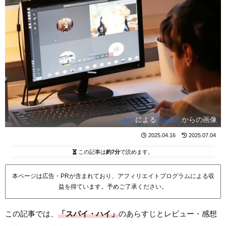
Amr
による
Pixabay
からの画像
2025.04.16
2025.07.04
この記事は
約7分
で読めます。
本ページは広告・PRが含まれており、アフィリエイトプログラムによる収
益を得ています。予めご了承ください。
この記事では、
「スパイ・ハイ」
のあらすじとレビュー・感想