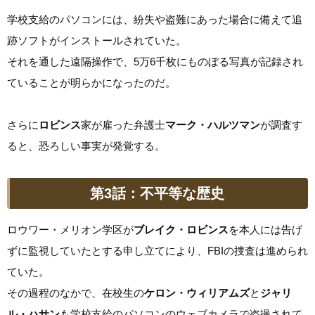
学校支給のパソコンには、紛失や盗難にあった場合に備えて追
跡ソフトがインストールされていた。
それを通した遠隔操作で、5万6千枚にものぼる写真が記録され
ていることが明らかになったのだ。
さらに
ロビンス
家が雇った弁護士
マーク・ハルツマン
が調査す
ると、恐ろしい事実が発覚する。
第3話：不平等な歴史
ロウワー・メリオン学区が
ブレイク・ロビンス
を本人には告げ
ずに監視していたとする申し立てにより、FBIの捜査は進められ
ていた。
その過程のなかで、在校生の
ケロン・ウィリアムズ
と
ジャリ
ル・ハサン
も学校支給のパソコンのウェブカメラで盗撮されて