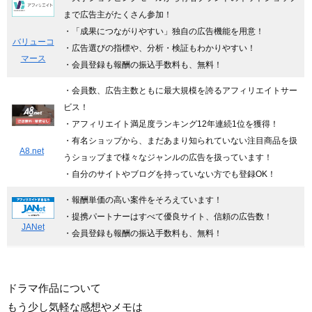
まで広告主がたくさん参加！
・「成果につながりやすい」独自の広告機能を用意！
バリューコ
・広告選びの指標や、分析・検証もわかりやすい！
マース
・会員登録も報酬の振込手数料も、無料！
・会員数、広告主数ともに最大規模を誇るアフィリエイトサー
ビス！
・アフィリエイト満足度ランキング12年連続1位を獲得！
・有名ショップから、まだあまり知られていない注目商品を扱
A8.net
うショップまで様々なジャンルの広告を扱っています！
・自分のサイトやブログを持っていない方でも登録OK！
・報酬単価の高い案件をそろえています！
・提携パートナーはすべて優良サイト、信頼の広告数！
JANet
・会員登録も報酬の振込手数料も、無料
！
ドラマ作品について
もう少し気軽な感想やメモは