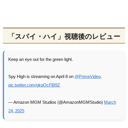
「スパイ・ハイ」視聴後のレビュー
Keep an eye out for the green light.
Spy High is streaming on April 8 on
@PrimeVideo
.
pic.twitter.com/gkqQcFBl9Z
— Amazon MGM Studios (@AmazonMGMStudio)
March
24, 2025