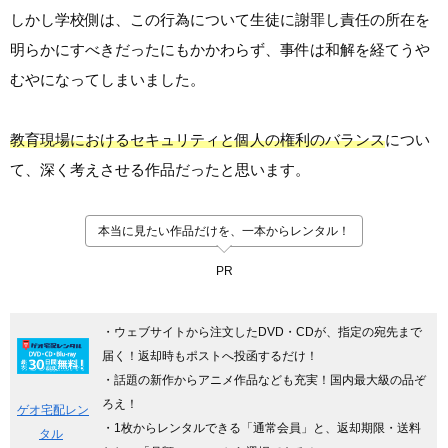
しかし学校側は、この行為について生徒に謝罪し責任の所在を
明らかにすべきだったにもかかわらず、事件は和解を経てうや
むやになってしまいました。
教育現場におけるセキュリティと個人の権利のバランス
につい
て、深く考えさせる作品だったと思います。
本当に見たい作品だけを、一本からレンタル！
PR
・ウェブサイトから注文したDVD・CDが、指定の宛先まで
届く！返却時もポストへ投函するだけ！
・話題の新作からアニメ作品なども充実！国内最大級の品ぞ
ろえ！
ゲオ宅配レン
・1枚からレンタルできる「通常会員」と、返却期限・送料
タル