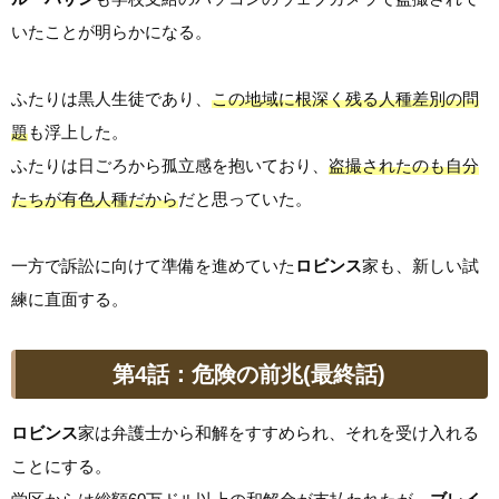
いたことが明らかになる。
ふたりは黒人生徒であり、
この地域に根深く残る人種差別の問
題
も浮上した。
ふたりは日ごろから孤立感を抱いており、
盗撮されたのも自分
たちが有色人種だから
だと思っていた。
一方で訴訟に向けて準備を進めていた
ロビンス
家も、新しい試
練に直面する。
第4話：危険の前兆(最終話)
ロビンス
家は弁護士から和解をすすめられ、それを受け入れる
ことにする。