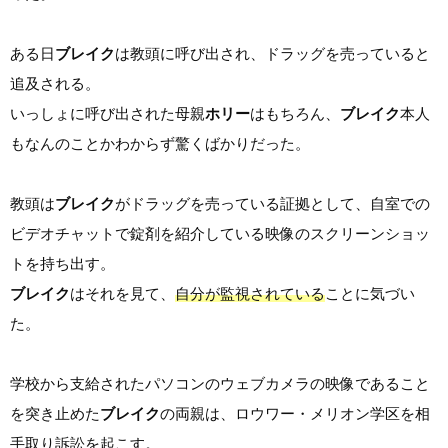
ある日
ブレイク
は教頭に呼び出され、ドラッグを売っていると
追及される。
いっしょに呼び出された母親
ホリー
はもちろん、
ブレイク
本人
もなんのことかわからず驚くばかりだった。
教頭は
ブレイク
がドラッグを売っている証拠として、自室での
ビデオチャットで錠剤を紹介している映像のスクリーンショッ
トを持ち出す。
ブレイク
はそれを見て、
自分が監視されている
ことに気づい
た。
学校から支給されたパソコンのウェブカメラの映像であること
を突き止めた
ブレイク
の両親は、ロウワー・メリオン学区を相
手取り訴訟を起こす。