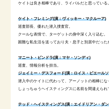
ケイトは良き相棒であり、ライバルだと思っている
ケイト・フレミング(演：ヴィッキー・マクルーア)
巡査部長、優れた潜入捜査官。
クールな表情で、ターゲットの身中深く入り込む。
困難な私生活を送っており夫・息子と別居中だった
マニート・ビンドラ(演：マヤ・ソンディ)
巡査、情報分析を担当。
ジェイミー・デスフォード(演：ロイス・ピエールソ
潜入中のケイトに代わって、アーノットの相棒にな
しょっちゅうヘイスティングスに名前を間違えられ
テッド・ヘイスティングス(演：エイドリアン・ダン