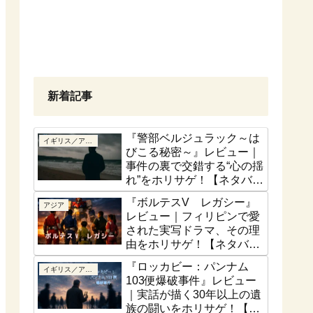
新着記事
『警部ベルジュラック～は
イギリス／アイルランド
びこる秘密～』レビュー｜
事件の裏で交錯する“心の揺
れ”をホリサゲ！【ネタバレ
控えめ】
『ボルテスV レガシー』
アジア
レビュー｜フィリピンで愛
された実写ドラマ、その理
由をホリサゲ！【ネタバレ
控えめ】
『ロッカビー：パンナム
イギリス／アイルランド
103便爆破事件』レビュー
｜実話が描く30年以上の遺
族の闘いをホリサゲ！【実