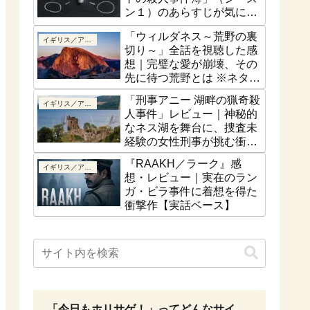
ン１）のあらすじが気にな
る！最終話はどうなるの？
「ウィルダネス～荒野の裏
イギリス／アイルランド
切り～」全話を視聴した感
想｜完璧な愛が崩壊、その
先に待つ荒野とは ※ネタバ
レなし
「刑事アニー 湖畔の猟奇殺
イギリス／アイルランド
人事件」レビュー｜神秘的
なネス湖を舞台に、捜査未
経験の女性刑事が挑む衝撃
の猟奇殺人【ネタバレな
『RAAKH／ラーク』感
イギリス／アイルランド
し】
想・レビュー｜実在のラン
ガ・ビラ事件に着想を得た
衝撃作【実話ベース】
「今日もホリサゲ！」ってどんなサイ