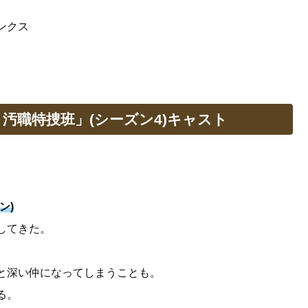
ンクス
汚職特捜班」(シーズン4)キャスト
ン)
してきた。
と深い仲になってしまうことも。
る。