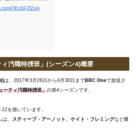
ter.com/QEs5FZfZoA
ィ汚職特捜班」(シーズン4)概要
)
は、2017年3月26日から4月30日まで
BBC One
で放送さ
ューティ汚職特捜班」
の第4シーズンです。
-12を描いています。
ムは、
スティーブ・アーノット、ケイト・フレミング
など優