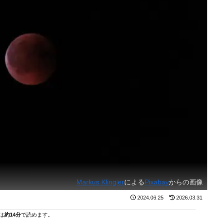
Markus Klingler
による
Pixabay
からの画像
2024.06.25
2026.03.31
は
約14分
で読めます。