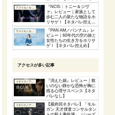
話ベース】
『NCIS：トニー＆ジヴ
アメリカ／カナダ
ァ』レビュー｜家族として
歩む二人の新たな物語をホ
リサゲ！【ネタバレ控え
め】
『PAN AM／パンナム』レ
アメリカ／カナダ
ビュー｜60年代の空の旅と
女性たちの生き方をホリサ
ゲ！【ネタバレ控えめ】
アクセスが多い記事
『消えた娘』レビュー｜救
イギリス／アイルランド
いのない静かな恐怖が胸に
残る心理サスペンス【ネタ
バレなし】
【最終回ネタバレ】「モル
イギリス／アイルランド
ガン 天才捜査コンサルタン
トの殺人事件簿」（シーズ