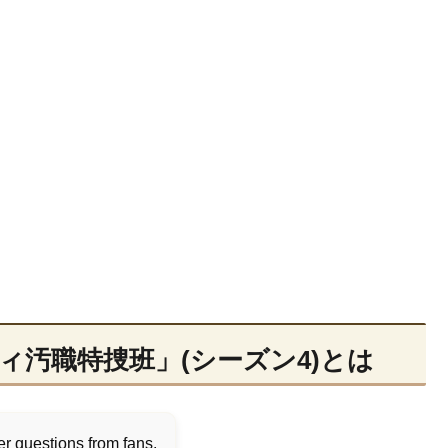
ィ汚職特捜班」(シーズン4)とは
r questions from fans.