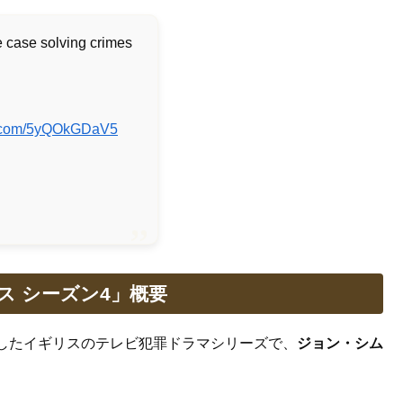
 case solving crimes
er.com/5yQOkGDaV5
ス シーズン4」概要
したイギリスのテレビ犯罪ドラマシリーズで、
ジョン・シム