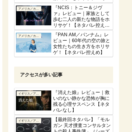
話ベース】
『NCIS：トニー＆ジヴ
アメリカ／カナダ
ァ』レビュー｜家族として
歩む二人の新たな物語をホ
リサゲ！【ネタバレ控え
め】
『PAN AM／パンナム』レ
アメリカ／カナダ
ビュー｜60年代の空の旅と
女性たちの生き方をホリサ
ゲ！【ネタバレ控えめ】
アクセスが多い記事
『消えた娘』レビュー｜救
イギリス／アイルランド
いのない静かな恐怖が胸に
残る心理サスペンス【ネタ
バレなし】
【最終回ネタバレ】「モル
イギリス／アイルランド
ガン 天才捜査コンサルタン
トの殺人事件簿」（シーズ