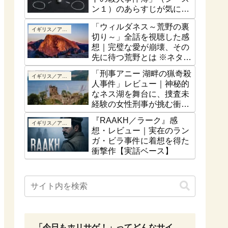
ン１）のあらすじが気にな
る！最終話はどうなるの？
「ウィルダネス～荒野の裏
イギリス／アイルランド
切り～」全話を視聴した感
想｜完璧な愛が崩壊、その
先に待つ荒野とは ※ネタバ
レなし
「刑事アニー 湖畔の猟奇殺
イギリス／アイルランド
人事件」レビュー｜神秘的
なネス湖を舞台に、捜査未
経験の女性刑事が挑む衝撃
の猟奇殺人【ネタバレな
『RAAKH／ラーク』感
イギリス／アイルランド
し】
想・レビュー｜実在のラン
ガ・ビラ事件に着想を得た
衝撃作【実話ベース】
「今日もホリサゲ！」ってどんなサイ