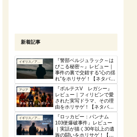
新着記事
『警部ベルジュラック～は
イギリス／アイルランド
びこる秘密～』レビュー｜
事件の裏で交錯する“心の揺
れ”をホリサゲ！【ネタバレ
控えめ】
『ボルテスV レガシー』
アジア
レビュー｜フィリピンで愛
された実写ドラマ、その理
由をホリサゲ！【ネタバレ
控えめ】
『ロッカビー：パンナム
イギリス／アイルランド
103便爆破事件』レビュー
｜実話が描く30年以上の遺
族の闘いをホリサゲ！【実