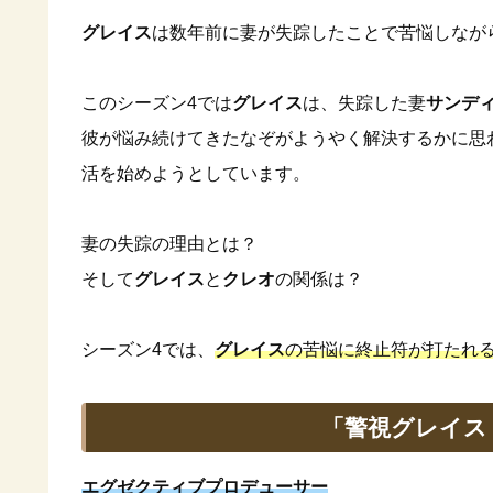
グレイス
は数年前に妻が失踪したことで苦悩しなが
このシーズン4では
グレイス
は、失踪した妻
サンデ
彼が悩み続けてきたなぞがようやく解決するかに思
活を始めようとしています。
妻の失踪の理由とは？
そして
グレイス
と
クレオ
の関係は？
シーズン4では、
グレイス
の苦悩に終止符が打たれ
「警視グレイス
エグゼクティブプロデューサー