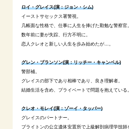
ロイ・グレイス(演：ジョン・シム)
イーストサセックス署警視。
几帳面な性格で、仕事に人生を捧げた勤勉な警察官
数年前に妻が失踪、行方不明に。
恋人クレオと新しい人生を歩み始めたが…。
グレン・ブランソン(演：リッチー・キャンベル)
警部補。
グレイスの部下であり相棒であり、良き理解者。
結婚生活を含め、プライベートで問題を抱えている
クレオ・モレイ(演：ゾーイ・タッパー)
グレイスのパートナー。
ブライトンの公立遺体安置所で上級解剖病理学技師