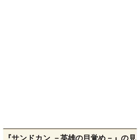
『サンドカン －英雄の目覚め－』の見