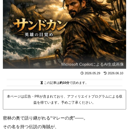
Microsoft CopilotによるAI生成画像
2026.05.29
2026.06.10
この記事は
約10分
で読めます。
本ページは広告・PRが含まれており、アフィリエイトプログラムによる収
益を得ています。予めご了承ください。
密林の奥で語り継がれる“マレーの虎”――。
その名を持つ伝説の海賊が、