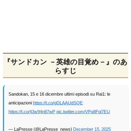
『サンドカン －英雄の目覚め－』のあ
らすじ
Sandokan, 15 e 16 dicembre ultimi episodi su Rai1: le
anticipazioni
https://t.co/gDLAAUdSQE
https://t.co/43w94n87wP
pic.twitter.com/VPq8Fql7EU
— LaPresse (@LaPresse_news)
December 15, 2025