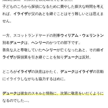
子どものころから探偵になるために費やした膨大な時間を考え
れば、
イライザ
が父のあとを継ぐことはそう難しいとは思えま
せん。
一方、スコットランドヤードの刑事
ウィリアム・ウェリントン
別名
デューク
は、
ヘンリー
のかつての部下です。
善良な人と尊敬していた
ヘンリー
が亡くなったあと、その娘
イ
ライザ
が探偵業を引き継ぐことを知り
デューク
は反対。
ところが
イライザ
の決意はかたく、
デューク
は
イライザ
の言動
にイライラしながらも協力するはめに。
デューク
は彼女のスキルと情熱に、次第に敬意をいだくように
なるのでした…。