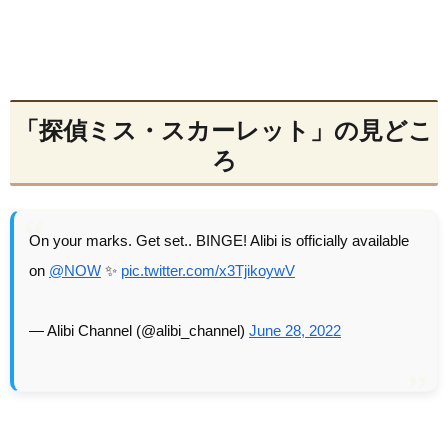
「探偵ミス・スカーレット」の見どこ
ろ
On your marks. Get set.. BINGE! Alibi is officially available
on
@NOW
✨
pic.twitter.com/x3TjikoywV
— Alibi Channel (@alibi_channel)
June 28, 2022