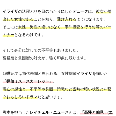
イライザ
の活躍ぶりを目の当たりにした
デューク
は、
彼女が傑
出した女性である
ことを知り、
受け入れる
ようになります。
そこには
女性・男性の違いはなく、事件捜査を行う対等のパー
トナー
となるわけです。
そして身分に対しての不平等もありました。
富裕層と貧困層の対比が、強く印象に残ります。
19世紀では前代未聞と思われる、女性探偵
イライザ
を描いた
「探偵ミス・スカーレット」
。
現在の感性と、不平等や貧困・汚職など当時の暗い状況とを繋
ぐおもしろいドラマ
だと思います。
脚本を担当した
レイチェル・ニュー
さんは、
「高慢と偏見」(エ