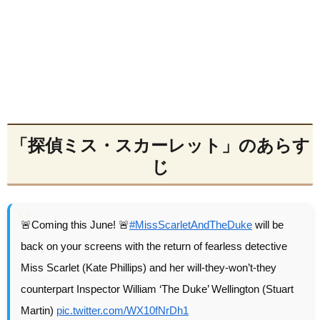
「探偵ミス・スカーレット」のあらす
じ
🚨Coming this June! 🚨
#MissScarletAndTheDuke
will be
back on your screens with the return of fearless detective
Miss Scarlet (Kate Phillips) and her will-they-won’t-they
counterpart Inspector William ‘The Duke’ Wellington (Stuart
Martin)
pic.twitter.com/WX10fNrDh1