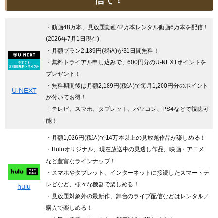
信で！
・動画48万本、見放題動画42万本レンタル動画6万本を配信！
(2026年7月1日現在)
・月額プラン2,189円(税込)が31日間無料！
・無料トライアル申し込みで、600円分のU-NEXTポイントを
プレゼント！
・無料期間後は月額2,189円(税込)で毎月1,200円分のポイント
U-NEXT
が付いてお得！
・テレビ、スマホ、タブレット、パソコン、PS4などで視聴可
能！
・月額1,026円(税込)で14万本以上の見放題作品が楽しめる！
・Huluオリジナル、現在放送中の見逃し作品、映画・アニメ
など豊富なラインナップ！
・スマホやタブレット、インターネットに接続したスマートテ
レビなど、様々な機器で楽しめる！
hulu
・見放題対象外の最新作、舞台のライブ配信などはレンタル／
購入で楽しめる！