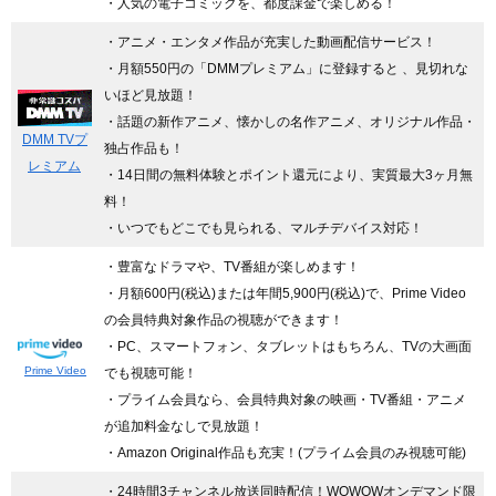
・人気の電子コミックを、都度課金で楽しめる！
・アニメ・エンタメ作品が充実した動画配信サービス！
・月額550円の「DMMプレミアム」に登録すると 、見切れな
いほど見放題！
・話題の新作アニメ、懐かしの名作アニメ、オリジナル作品・
DMM TVプ
独占作品も！
レミアム
・14日間の無料体験とポイント還元により、実質最大3ヶ月無
料！
・いつでもどこでも見られる、マルチデバイス対応！
・豊富なドラマや、TV番組が楽しめます！
・月額600円(税込)または年間5,900円(税込)で、Prime Video
の会員特典対象作品の視聴ができます！
・PC、スマートフォン、タブレットはもちろん、TVの大画面
Prime Video
でも視聴可能！
・プライム会員なら、会員特典対象の映画・TV番組・アニメ
が追加料金なしで見放題！
・Amazon Original作品も充実！(プライム会員のみ視聴可能)
・24時間3チャンネル放送同時配信
！WOWOWオンデマンド限