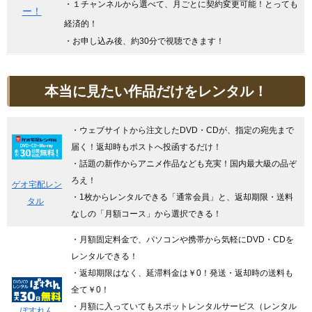
・１チャンネルから選べて、月ごとに契約変更可能！とっても
ー！
経済的！
・お申し込み後、約30分で視聴できます！
本当に見たい作品だけをレンタル！
・ウェブサイトから注文したDVD・CDが、指定の宛先まで
届く！返却時もポストへ投函するだけ！
・話題の新作からアニメ作品なども充実！国内最大級の品ぞ
ろえ！
ゲオ宅配レン
・1枚からレンタルできる「通常会員」と、返却期限・送料
タル
なしの「月額コース」から選択できる！
・月額固定料金で、パソコンや携帯から気軽にDVD・CDを
レンタルできる！
・返却期限はなく、延滞料金は￥0！発送・返却時の送料も
全て￥0！
・月額に入っていてもスポットレンタルサービス（レンタル
ぽすれん