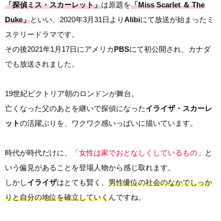
「探偵ミス・スカーレット」
は原題を
「Miss Scarlet ＆ The
Duke」
といい、2020年3月31日より
Alibi
にて放送が始まったミ
ステリードラマです。
その後2021年1月17日にアメリカ
PBS
にて初公開され、カナダ
でも放送されました。
19世紀ビクトリア朝のロンドンが舞台。
亡くなった父のあとを継いで探偵になった
イライザ・スカーレ
ット
の活躍ぶりを、ワクワク感いっぱいに描いています。
時代が時代だけに、
「女性は家でおとなしくしているもの」
と
いう偏見があることを登場人物から感じ取れます。
しかし
イライザ
はとても賢く、
男性優位の社会のなかでしっか
りと自分の地位を確立していく
んですね。