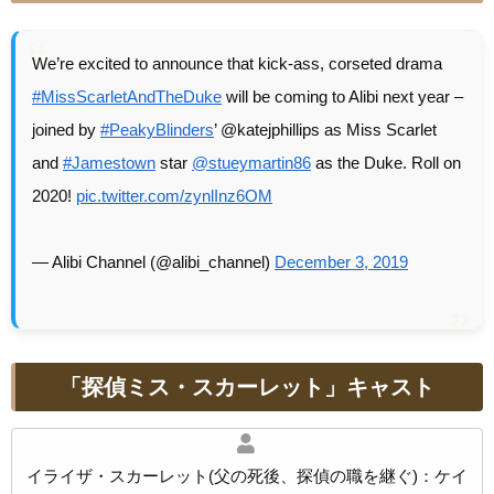
We’re excited to announce that kick-ass, corseted drama
#MissScarletAndTheDuke
will be coming to Alibi next year –
joined by
#PeakyBlinders
’ @katejphillips as Miss Scarlet
and
#Jamestown
star
@stueymartin86
as the Duke. Roll on
2020!
pic.twitter.com/zynlInz6OM
— Alibi Channel (@alibi_channel)
December 3, 2019
「探偵ミス・スカーレット」キャスト
イライザ・スカーレット(父の死後、探偵の職を継ぐ)：ケイ