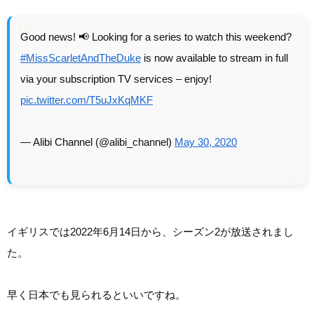
Good news! 📢 Looking for a series to watch this weekend?
#MissScarletAndTheDuke
is now available to stream in full
via your subscription TV services – enjoy!
pic.twitter.com/T5uJxKqMKF
— Alibi Channel (@alibi_channel)
May 30, 2020
イギリスでは2022年6月14日から、シーズン2が放送されまし
た。
早く日本でも見られるといいですね。