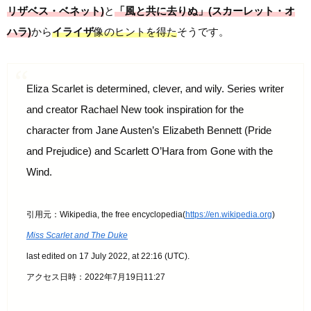
リザベス・ベネット)
と
「風と共に去りぬ」(スカーレット・オ
ハラ)
から
イライザ
像のヒントを得た
そうです。
Eliza Scarlet is determined, clever, and wily. Series writer
and creator Rachael New took inspiration for the
character from Jane Austen’s Elizabeth Bennett (Pride
and Prejudice) and Scarlett O’Hara from Gone with the
Wind.
引用元：Wikipedia, the free encyclopedia(
https://en.wikipedia.org
)
Miss Scarlet and The Duke
last edited on 17 July 2022, at 22:16 (UTC).
アクセス日時：2022年7月19日11:27