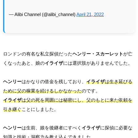
— Alibi Channel (@alibi_channel)
April 21, 2022
ロンドンの有名な私立探偵だった
ヘンリー・スカーレット
が亡
くなったあと、娘の
イライザ
には選択肢がありませんでした。
ヘンリー
はかなりの借金を残しており、
イライザ
は生き延びる
ために父の稼業を続けるしかなかった
のです。
イライザ
は父の死を周囲には秘密にし、父のもとに来た依頼を
引き継ぐ
ことにしました。
ヘンリー
は生前、娘を後継者にすべく
イライザ
に探偵に必要な
知識と技術・洞察力を教え込んできました。