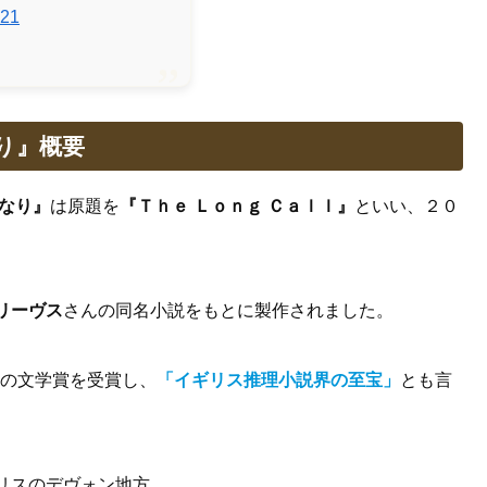
021
り』概要
なり』
は原題を
『Ｔｈｅ Ｌｏｎｇ Ｃａｌｌ』
といい、２０
。
リーヴス
さんの同名小説をもとに製作されました。
の文学賞を受賞し、
「イギリス推理小説界の至宝」
とも言
リスのデヴォン地方。