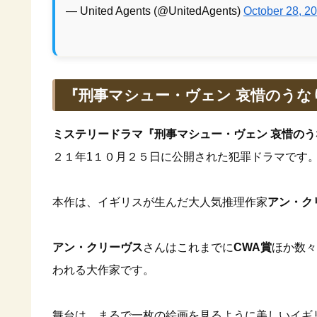
— United Agents (@UnitedAgents)
October 28, 2
『刑事マシュー・ヴェン 哀惜のうな
ミステリードラマ『刑事マシュー・ヴェン 哀惜のう
２１年1１０月２５日に公開された犯罪ドラマです
本作は、イギリスが生んだ大人気推理作家
アン・ク
アン・クリーヴス
さんはこれまでに
CWA賞
ほか数々
われる大作家です。
舞台は、まるで一枚の絵画を見るように美しいイギ