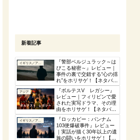
新着記事
『警部ベルジュラック～は
イギリス／アイルランド
びこる秘密～』レビュー｜
事件の裏で交錯する“心の揺
れ”をホリサゲ！【ネタバレ
控えめ】
『ボルテスV レガシー』
アジア
レビュー｜フィリピンで愛
された実写ドラマ、その理
由をホリサゲ！【ネタバレ
控えめ】
『ロッカビー：パンナム
イギリス／アイルランド
103便爆破事件』レビュー
｜実話が描く30年以上の遺
族の闘いをホリサゲ！【実