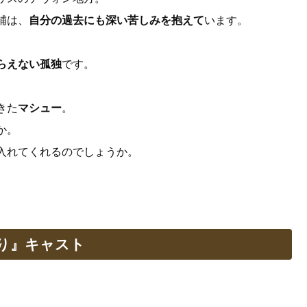
補は、
自分の過去にも深い苦しみを抱えて
います。
らえない孤独
です。
きた
マシュー
。
か。
入れてくれるのでしょうか。
り』キャスト