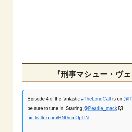
『刑事マシュー・ヴェ
Episode 4 of the fantastic
#TheLongCall
is on
@I
be sure to tune in! Starring
@Pearlie_mack
🙌
pic.twitter.com/HN0mmOpLIN