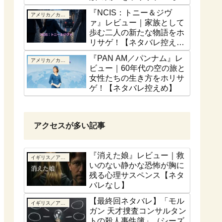
話ベース】
『NCIS：トニー＆ジヴ
アメリカ／カナダ
ァ』レビュー｜家族として
歩む二人の新たな物語をホ
リサゲ！【ネタバレ控え
め】
『PAN AM／パンナム』レ
アメリカ／カナダ
ビュー｜60年代の空の旅と
女性たちの生き方をホリサ
ゲ！【ネタバレ控えめ】
アクセスが多い記事
『消えた娘』レビュー｜救
イギリス／アイルランド
いのない静かな恐怖が胸に
残る心理サスペンス【ネタ
バレなし】
【最終回ネタバレ】「モル
イギリス／アイルランド
ガン 天才捜査コンサルタン
トの殺人事件簿」（シーズ