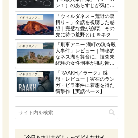
ン１）のあらすじが気にな
る！最終話はどうなるの？
「ウィルダネス～荒野の裏
イギリス／アイルランド
切り～」全話を視聴した感
想｜完璧な愛が崩壊、その
先に待つ荒野とは ※ネタバ
レなし
「刑事アニー 湖畔の猟奇殺
イギリス／アイルランド
人事件」レビュー｜神秘的
なネス湖を舞台に、捜査未
経験の女性刑事が挑む衝撃
の猟奇殺人【ネタバレな
『RAAKH／ラーク』感
イギリス／アイルランド
し】
想・レビュー｜実在のラン
ガ・ビラ事件に着想を得た
衝撃作【実話ベース】
「今日もホリサゲ！」ってどんなサイ