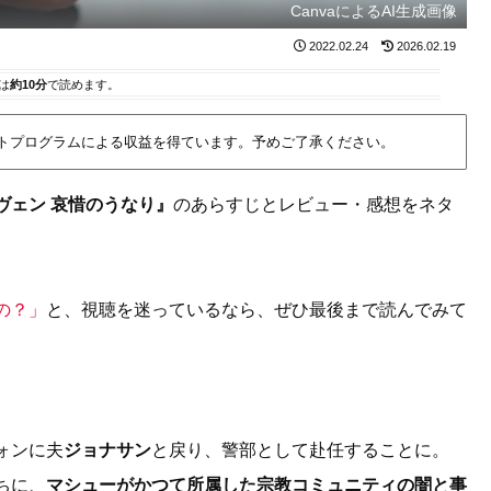
CanvaによるAI生成画像
2022.02.24
2026.02.19
は
約10分
で読めます。
イトプログラムによる収益を得ています。予めご了承ください。
ヴェン 哀惜のうなり』
のあらすじとレビュー・感想をネタ
の？」
と、視聴を迷っているなら、ぜひ最後まで読んでみて
。
ォンに夫
ジョナサン
と戻り、警部として赴任することに。
ちに、
マシューがかつて所属した宗教コミュニティの闇と事