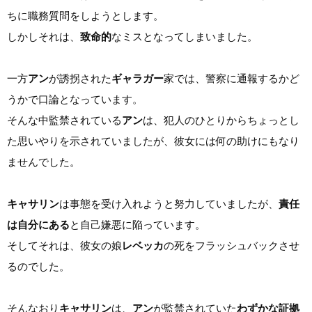
ちに職務質問をしようとします。
しかしそれは、
致命的
なミスとなってしまいました。
一方
アン
が誘拐された
ギャラガー
家では、警察に通報するかど
うかで口論となっています。
そんな中監禁されている
アン
は、犯人のひとりからちょっとし
た思いやりを示されていましたが、彼女には何の助けにもなり
ませんでした。
キャサリン
は事態を受け入れようと努力していましたが、
責任
は自分にある
と自己嫌悪に陥っています。
そしてそれは、彼女の娘
レベッカ
の死をフラッシュバックさせ
るのでした。
そんなおり
キャサリン
は、
アン
が監禁されていた
わずかな証拠