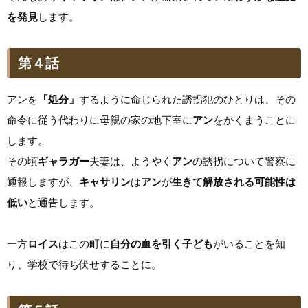
を発見
します。
第４話
アンを
「処分」
するように命じられた誘拐犯のひとりは、その
命令に従う代わりに母親の家の地下室に
アン
をかくまうことに
します。
その頃
ギャラガー
夫妻は、ようやく
アン
の誘拐について警察に
通報しますが、
キャサリン
は
アン
が
生きて解放される可能性は
低い
と通告します。
一方
ロイス
はこの町に
自分の血を引く子ども
がいることを知
り、学校で待ち伏せすることに。