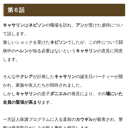
第６話
キャサリン
は
ネビソン
の職場を訪れ、
アン
が受けた虐待につい
て話します。
激しいショックを受けた
ネビソン
でしたが、この件について闘
病中の
ヘレン
が知る必要はないという
キャサリン
の意見に同意
します。
そんな中
クレア
が計画した
キャサリン
の誕生日パーティーが開
かれ、家族や友人たちが招待されました。
しかし
キャサリン
の息子
ダニエル
の発言により、その
場にいた
全員の緊張が高まり
ます。
一方証人保護プログラムに入る直前の
カウギル
が殺害され、警
察は麻薬取引がらみの殺人事件と想定します。