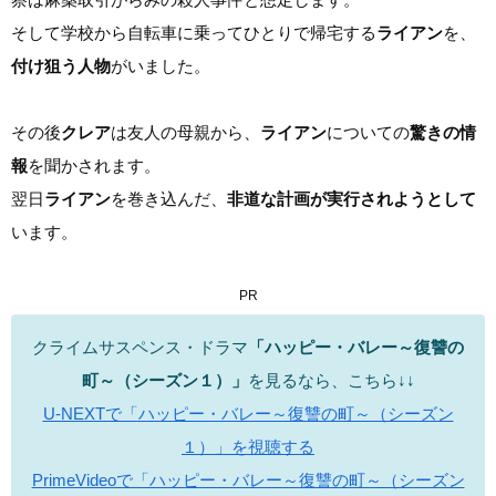
そして学校から自転車に乗ってひとりで帰宅する
ライアン
を、
付け狙う人物
がいました。
その後
クレア
は友人の母親から、
ライアン
についての
驚きの情
報
を聞かされます。
翌日
ライアン
を巻き込んだ、
非道な計画が実行されようとして
います。
PR
クライムサスペンス・ドラマ
「ハッピー・バレー～復讐の
町～（シーズン１）」
を見るなら、こちら↓↓
U-NEXTで「ハッピー・バレー～復讐の町～（シーズン
１）」を視聴する
PrimeVideoで「ハッピー・バレー～復讐の町～（シーズン