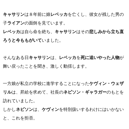
キャサリン
は８年前に娘
レベッカ
を亡くし、彼女が残した男の
子
ライアン
の面倒を見ています。
レベッカ
は自ら命を絶ち、
キャサリン
はその
悲しみから立ち直
ろうと今ももがいて
いました。
そんなある日
キャサリン
は、
レベッカ
を
死に追いやった人物
が
舞い戻ったことを聞き、激しく動揺します。
一方娘が私立の学校に進学することになった
ケヴィン・ウェザ
リル
は、昇給を求めて、社長の
ネビソン・ギャラガー
のもとを
訪れていました。
しかし
ネビソン
は、
ケヴィン
を特別扱いするわけにはいかない
と、これを拒否。