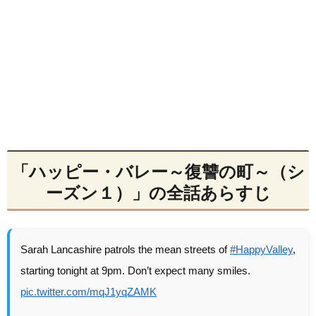
「ハッピー・バレー～復讐の町～（シ
ーズン１）」の全話あらすじ
Sarah Lancashire patrols the mean streets of
#HappyValley
,
starting tonight at 9pm. Don’t expect many smiles.
pic.twitter.com/mqJ1yqZAMK