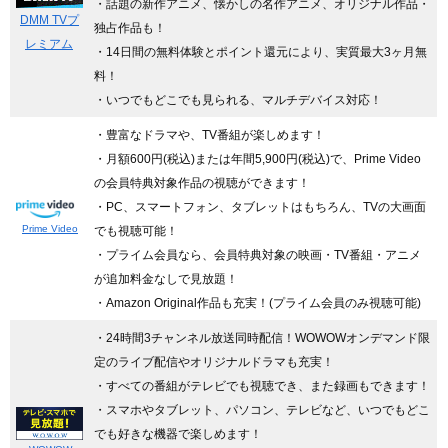
・話題の新作アニメ、懐かしの名作アニメ、オリジナル作品・
DMM TVプ
独占作品も！
レミアム
・14日間の無料体験とポイント還元により、実質最大3ヶ月無
料！
・いつでもどこでも見られる、マルチデバイス対応！
・豊富なドラマや、TV番組が楽しめます！
・月額600円(税込)または年間5,900円(税込)で、Prime Video
の会員特典対象作品の視聴ができます！
・PC、スマートフォン、タブレットはもちろん、TVの大画面
Prime Video
でも視聴可能！
・プライム会員なら、会員特典対象の映画・TV番組・アニメ
が追加料金なしで見放題！
・Amazon Original作品も充実！(プライム会員のみ視聴可能)
・24時間3チャンネル放送同時配信
！WOWOWオンデマンド限
定のライブ配信やオリジナルドラマも充実！
・すべての番組がテレビでも視聴でき、また録画もできます！
・スマホやタブレット、パソコン、テレビなど、いつでもどこ
でも好きな機器で楽しめます！