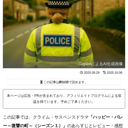
CopilotによるAI生成画像
2025.09.29
2025.10.06
この記事は
約12分
で読めます。
本ページは広告・PRが含まれており、アフィリエイトプログラムによる収
益を得ています。予めご了承ください。
この記事では、クライム・サスペンスドラマ
「ハッピー・バレ
ー～復讐の町～（シーズン１）」
のあらすじとレビュー・感想