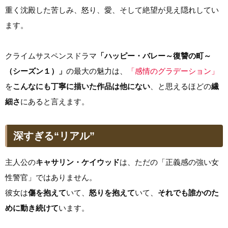
重く沈殿した苦しみ、怒り、愛、そして絶望が見え隠れしてい
ます。
クライムサスペンスドラマ
「ハッピー・バレー～復讐の町～
（シーズン１）」
の最大の魅力は、
「感情のグラデーション」
を
こんなにも丁寧に描いた作品は他にない
、と思えるほどの
繊
細さ
にあると言えます。
深すぎる“リアル”
主人公の
キャサリン・ケイウッド
は、ただの「正義感の強い女
性警官」ではありません。
彼女は
傷を抱えて
いて、
怒りを抱えて
いて、
それでも誰かのた
めに動き続けて
います。