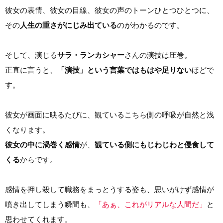
彼女の表情、彼女の目線、彼女の声のトーンひとつひとつに、
その
人生の重さがにじみ出ている
のがわかるのです。
そして、演じる
サラ・ランカシャー
さんの演技は圧巻。
正直に言うと、
「演技」という言葉ではもはや足りない
ほどで
す。
彼女が画面に映るたびに、観ているこちら側の呼吸が自然と浅
くなります。
彼女の中に渦巻く感情
が、
観ている側にもじわじわと侵食して
くる
からです。
感情を押し殺して職務をまっとうする姿も、思いがけず感情が
噴き出してしまう瞬間も、
「あぁ、これがリアルな人間だ」
と
思わせてくれます。