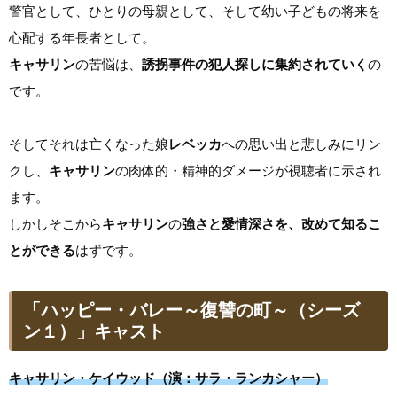
警官として、ひとりの母親として、そして幼い子どもの将来を
心配する年長者として。
キャサリン
の苦悩は、
誘拐事件の犯人探しに集約されていく
の
です。
そしてそれは亡くなった娘
レベッカ
への思い出と悲しみにリン
クし、
キャサリン
の肉体的・精神的ダメージが視聴者に示され
ます。
しかしそこから
キャサリン
の
強さと愛情深さを、改めて知るこ
とができる
はずです。
「ハッピー・バレー～復讐の町～（シーズ
ン１）」キャスト
キャサリン・ケイウッド（演：サラ・ランカシャー）