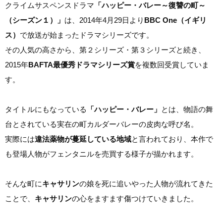
クライムサスペンスドラマ
「ハッピー・バレー～復讐の町～
（シーズン１）」
は、2014年4月29日より
BBC One（イギリ
ス）
で放送が始まったドラマシリーズです。
その人気の高さから、第２シリーズ・第３シリーズと続き、
2015年
BAFTA最優秀ドラマシリーズ賞
を複数回受賞していま
す。
タイトルにもなっている
「ハッピー・バレー」
とは、物語の舞
台とされている実在の町カルダーバレーの皮肉な呼び名。
実際には
違法薬物が蔓延している地域
と言われており、本作で
も登場人物がフェンタニルを売買する様子が描かれます。
そんな町に
キャサリン
の娘を死に追いやった人物が流れてきた
ことで、
キャサリン
の心をますます傷つけていきました。