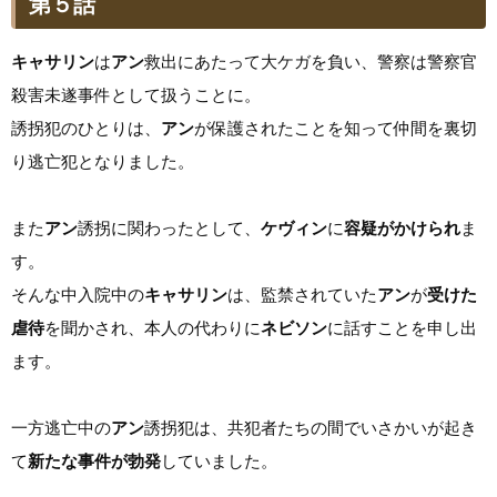
第５話
キャサリン
は
アン
救出にあたって大ケガを負い、警察は警察官
殺害未遂事件として扱うことに。
誘拐犯のひとりは、
アン
が保護されたことを知って仲間を裏切
り逃亡犯となりました。
また
アン
誘拐に関わったとして、
ケヴィン
に
容疑がかけられ
ま
す。
そんな中入院中の
キャサリン
は、監禁されていた
アン
が
受けた
虐待
を聞かされ、本人の代わりに
ネビソン
に話すことを申し出
ます。
一方逃亡中の
アン
誘拐犯は、共犯者たちの間でいさかいが起き
て
新たな事件が勃発
していました。