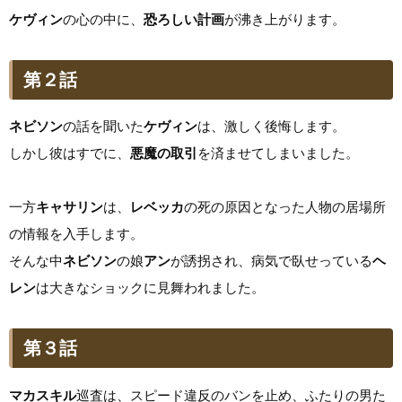
ケヴィン
の心の中に、
恐ろしい計画
が沸き上がります。
第２話
ネビソン
の話を聞いた
ケヴィン
は、激しく後悔します。
しかし彼はすでに、
悪魔の取引
を済ませてしまいました。
一方
キャサリン
は、
レベッカ
の死の原因となった人物の居場所
の情報を入手します。
そんな中
ネビソン
の娘
アン
が誘拐され、病気で臥せっている
ヘ
レン
は大きなショックに見舞われました。
第３話
マカスキル
巡査は、スピード違反のバンを止め、ふたりの男た