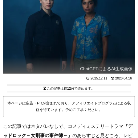
ChatGPTによるAI生成画像
2025.12.11
2026.04.16
この記事は
約12分
で読めます。
本ページは広告・PRが含まれており、アフィリエイトプログラムによる収
益を得ています。予めご了承ください。
この記事ではネタバレなしで、コメディミステリードラマ
『デ
ッドロック～女刑事の事件簿～』
のあらすじと見どころ、レビ