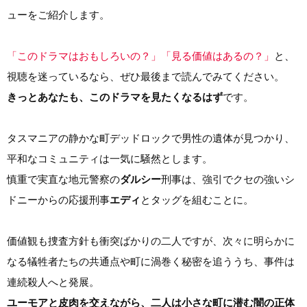
ューをご紹介します。
「このドラマはおもしろいの？」「見る価値はあるの？」
と、
視聴を迷っているなら、ぜひ最後まで読んでみてください。
きっとあなたも、このドラマを見たくなるはず
です。
タスマニアの静かな町デッドロックで男性の遺体が見つかり、
平和なコミュニティは一気に騒然とします。
慎重で実直な地元警察の
ダルシー
刑事は、強引でクセの強いシ
ドニーからの応援刑事
エディ
とタッグを組むことに。
価値観も捜査方針も衝突ばかりの二人ですが、次々に明らかに
なる犠牲者たちの共通点や町に渦巻く秘密を追ううち、事件は
連続殺人へと発展。
ユーモアと皮肉を交えながら、二人は小さな町に潜む闇の正体