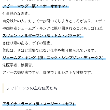
アビー・マツダ（演：ニナ・オオヤマ）
仕事熱心な巡査。
自分以外の人に対して一歩引いてしまうところがあり、エディ
や婚約者ジェームズ・キングに振り回されることもしばしば。
スヴェン・オルダーマン（演：トム・バラード）
さぼり癖のある、ゲイの巡査。
普段は、さほど重要ではない仕事を割り振られています。
ジェームズ・キング（演：ニック・シンプソン・ディークス）
法医学者、検視官。
アビーの婚約者ですが、傲慢でナルシストな性格です。
デッドロックの主な住民たち
アライナ・ラーメ（演：スージー・ユセフ）