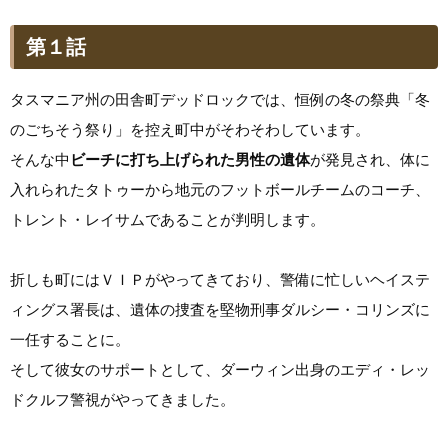
第１話
タスマニア州の田舎町デッドロックでは、恒例の冬の祭典「冬
のごちそう祭り」を控え町中がそわそわしています。
そんな中
ビーチに打ち上げられた男性の遺体
が発見され、体に
入れられたタトゥーから地元のフットボールチームのコーチ、
トレント・レイサムであることが判明します。
折しも町にはＶＩＰがやってきており、警備に忙しいヘイステ
ィングス署長は、遺体の捜査を堅物刑事ダルシー・コリンズに
一任することに。
そして彼女のサポートとして、ダーウィン出身のエディ・レッ
ドクルフ警視がやってきました。