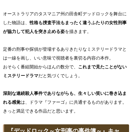
オーストラリアのタスマニア州の田舎町デッドロックを舞台に
した物語は、
性格も捜査手法もまったく違うふたりの女性刑事
が協力して犯人を突き止める姿
を描きます。
定番の刑事や探偵が登場するありきたりなミステリードラマと
は一線を画し、いい意味で視聴者を裏切る内容の本作。
おそらく番組開始からほんの数分で、
これまで見たことがない
ミステリードラマ
だと気づくでしょう。
深刻な連続殺人事件でありながらも、生々しい笑いに巻き込ま
れる感覚
は、ドラマ『ファーゴ』に共通するものがあります。
きっと満足できる作品だと思います。
『デッドロック～女刑事の事件簿～』キャ