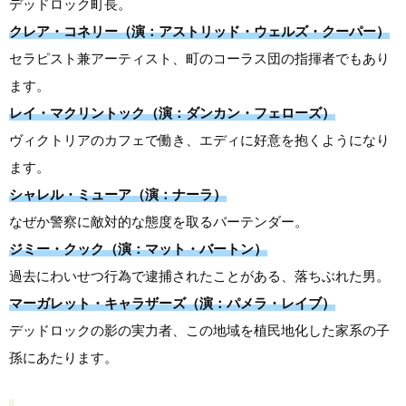
デッドロック町長。
クレア・コネリー（演：アストリッド・ウェルズ・クーパー）
セラピスト兼アーティスト、町のコーラス団の指揮者でもあり
ます。
レイ・マクリントック（演：ダンカン・フェローズ）
ヴィクトリアのカフェで働き、エディに好意を抱くようになり
ます。
シャレル・ミューア（演：ナーラ）
なぜか警察に敵対的な態度を取るバーテンダー。
ジミー・クック（演：マット・バートン）
過去にわいせつ行為で逮捕されたことがある、落ちぶれた男。
マーガレット・キャラザーズ（演：パメラ・レイブ）
デッドロックの影の実力者、この地域を植民地化した家系の子
孫にあたります。