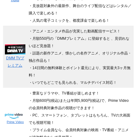
・見放題対象外の最新作、舞台のライブ配信などはレンタル／
購入で楽しめる！
・人気の電子コミックを、都度課金で楽しめる！
・アニメ・エンタメ作品が充実した動画配信サービス！
・月額550円の「DMMプレミアム」に登録すると 、見切れな
いほど見放題！
・話題の新作アニメ、懐かしの名作アニメ、オリジナル作品・
DMM TVプ
独占作品も！
レミアム
・14日間の無料体験とポイント還元により、実質最大3ヶ月無
料！
・いつでもどこでも見られる、マルチデバイス対応！
・豊富なドラマや、TV番組が楽しめます！
・月額600円(税込)または年間5,900円(税込)で、Prime Video
の会員特典対象作品の視聴ができます！
・PC、スマートフォン、タブレットはもちろん、TVの大画面
Prime Video
でも視聴可能！
・プライム会員なら、会員特典対象の映画・TV番組・アニメ