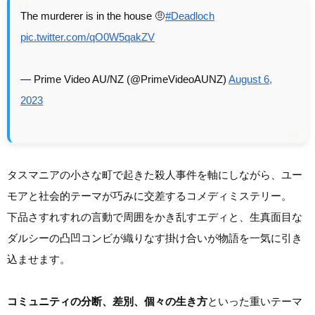
The murderer is in the house 🤨
#Deadloch
pic.twitter.com/qO0W5qakZV
— Prime Video AU/NZ (@PrimeVideoAUNZ)
August 6,
2023
タスマニアの小さな町で起きた殺人事件を軸にしながら、ユー
モアと社会的テーマが巧みに交差するコメディミステリー。
下品さすれすれの言動で周囲をかき乱すエディと、生真面目な
ダルシーの凸凹コンビが織りなす掛け合いが物語を一気に引き
込ませます。
コミュニティの分断、差別、個々の生き方
といった重いテーマ