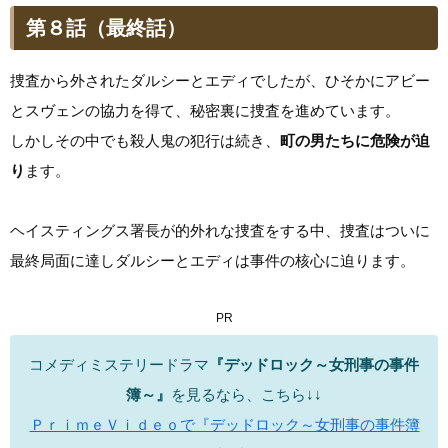
第８話（最終話）
捜査から外されたダルシーとエディでしたが、ひそかにアビー
とスヴェンの協力を得て、秘密裏に捜査を進めています。
しかしその中でも殺人鬼の犯行は続き、
町の男たちに危険が迫
り
ます。
ヘイスティングス署長が的外れな捜査をする中、捜査はついに
最終局面に達しダルシーとエディは事件の核心に迫ります。
PR
コメディミステリードラマ
『デッドロック～女刑事の事件
簿～』
を見るなら、こちら↓↓
ＰｒｉｍｅＶｉｄｅｏで『デッドロック～女刑事の事件簿