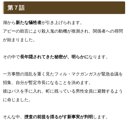
第７話
湖から
新たな犠牲者
が引き上げられます。
アビーの助言により殺人鬼の動機が推測され、関係者への尋問
が始まりました。
その中で
長年隠されてきた秘密が、明らかに
なります。
一方事態の混乱を重く見たフィル・マクガンガスが緊急会議を
招集、自分が暫定市長になることを決めます。
彼はバスを手に入れ、町に残っている男性全員に避難するよう
に命じました。
そんな中、
捜査の前提を揺るがす新事実が判明
します。