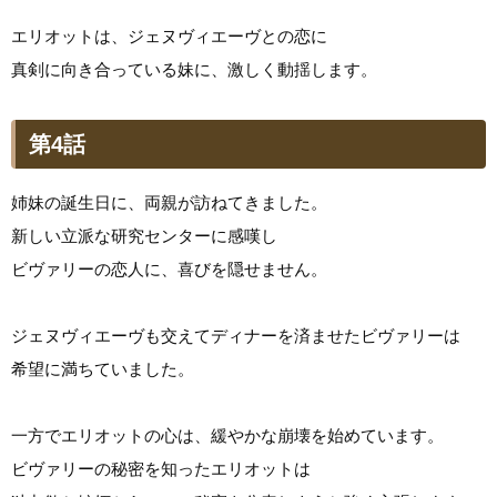
エリオットは、ジェヌヴィエーヴとの恋に
真剣に向き合っている妹に、激しく動揺します。
第4話
姉妹の誕生日に、両親が訪ねてきました。
新しい立派な研究センターに感嘆し
ビヴァリーの恋人に、喜びを隠せません。
ジェヌヴィエーヴも交えてディナーを済ませたビヴァリーは
希望に満ちていました。
一方でエリオットの心は、緩やかな崩壊を始めています。
ビヴァリーの秘密を知ったエリオットは