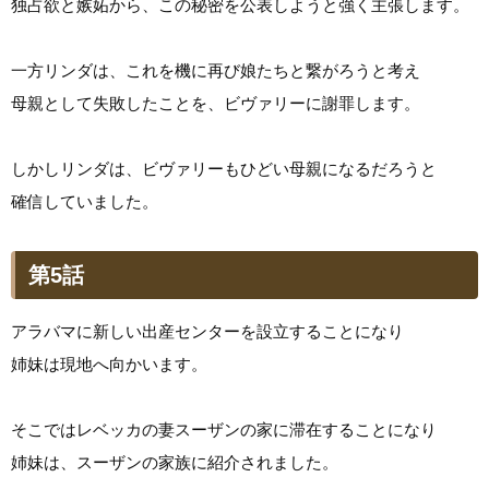
独占欲と嫉妬から、この秘密を公表しようと強く主張します。
一方リンダは、これを機に再び娘たちと繋がろうと考え
母親として失敗したことを、ビヴァリーに謝罪します。
しかしリンダは、ビヴァリーもひどい母親になるだろうと
確信していました。
第5話
アラバマに新しい出産センターを設立することになり
姉妹は現地へ向かいます。
そこではレベッカの妻スーザンの家に滞在することになり
姉妹は、スーザンの家族に紹介されました。