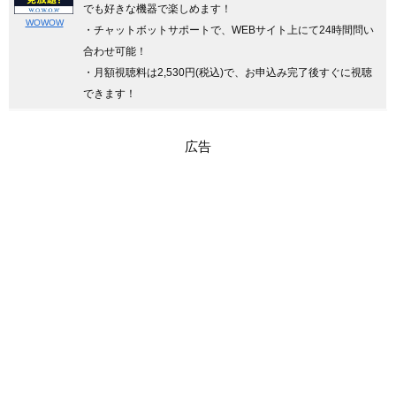
でも好きな機器で楽しめます！
WOWOW
・チャットボットサポートで、WEBサイト上にて24時間問い
合わせ可能！
・月額視聴料は2,530円(税込)で、お申込み完了後すぐに視聴
できます！
広告