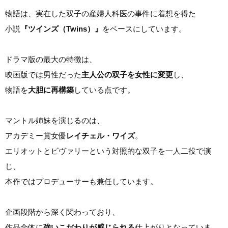
物語は、実在した双子の産婦人科医の事件に着想を得た
小説
『ツインズ（Twins）』
をベースにしています。
ドラマ版の最大の特徴は、
映画版では男性だった
主人公の双子を女性に変更
し、
物語を
大胆に再構築
している点です。
マントル姉妹を演じるのは、
アカデミー賞女優
レイチェル・ワイズ
。
エリオットとビヴァリーという対照的な双子を一人二役で演
じ、
本作ではプロデューサーも兼任しています。
企画段階から深く関わっており、
作品全体に
強いこだわりが感じられる
仕上がりとなっていま