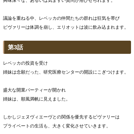
興味深々な、あるいは気まずい質問が浴びせられます。
議論を重ねる中、レベッカの仲間たちの群れは狂気を帯び
ビヴァリーは体調を崩し、エリオットは波に飲み込まれます。
第3話
レベッカの投資を受け
姉妹は念願だった、研究医療センターの開設にこぎつけます。
盛大な開業パーティーが開かれ
姉妹は、順風満帆に見えました。
しかしジェヌヴィエーヴとの関係を優先するビヴァリーは
プライベートの生活も、大きく変化させていきます。