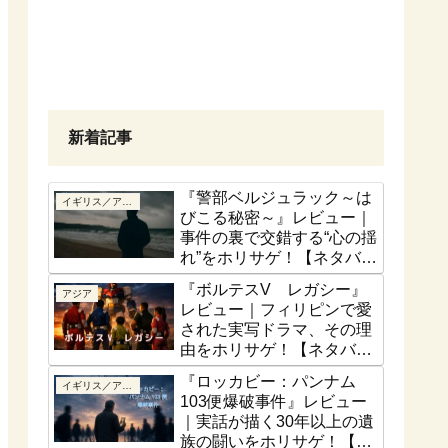
新着記事
『警部ベルジュラック～は
イギリス／アイルランド
びこる秘密～』レビュー｜
事件の裏で交錯する“心の揺
れ”をホリサゲ！【ネタバレ
控えめ】
『ボルテスV レガシー』
アジア
レビュー｜フィリピンで愛
された実写ドラマ、その理
由をホリサゲ！【ネタバレ
控えめ】
『ロッカビー：パンナム
イギリス／アイルランド
103便爆破事件』レビュー
｜実話が描く30年以上の遺
族の闘いをホリサゲ！【実