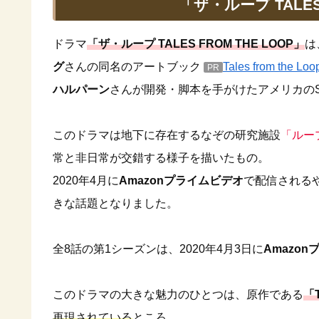
「ザ・ループ TALES
ドラマ
「ザ・ループ TALES FROM THE LOOP」
は
グ
さんの同名のアートブック
Tales from t
PR
ハルパーン
さんが開発・脚本を手がけたアメリカの
このドラマは地下に存在するなぞの研究施設
「ルー
常と非日常が交錯する様子を描いたもの。
2020年4月に
Amazonプライムビデオ
で配信される
きな話題となりました。
全8話の第1シーズンは、2020年4月3日に
Amazo
このドラマの大きな魅力のひとつは、原作である
「T
再現されている
ところ。