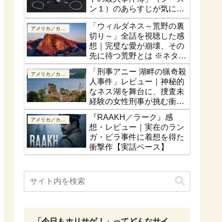
ン１）のあらすじが気にな
る！最終話はどうなるの？
「ウィルダネス～荒野の裏
アメリカ／カナダ
切り～」全話を視聴した感
想｜完璧な愛が崩壊、その
先に待つ荒野とは ※ネタバ
レなし
「刑事アニー 湖畔の猟奇殺
アメリカ／カナダ
人事件」レビュー｜神秘的
なネス湖を舞台に、捜査未
経験の女性刑事が挑む衝撃
の猟奇殺人【ネタバレな
『RAAKH／ラーク』感
アメリカ／カナダ
し】
想・レビュー｜実在のラン
ガ・ビラ事件に着想を得た
衝撃作【実話ベース】
「今日もホリサゲ！」ってどんなサイ