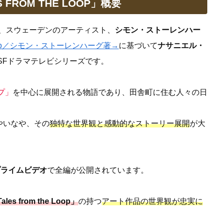
 FROM THE LOOP」概要
、スウェーデンのアーティスト、
シモン・ストーレンハー
he Loop／シモン・ストーレンハーグ著→
に基づいて
ナサニエル・
SFドラマテレビシリーズです。
プ」
を中心に展開される物語であり、田舎町に住む人々の日
やいなや、その
独特な世界観と感動的なストーリー展開
が大
nプライムビデオ
で全編が公開されています。
ales from the Loop」
の持つ
アート作品の世界観が忠実に