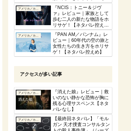
話ベース】
『NCIS：トニー＆ジヴ
アメリカ／カナダ
ァ』レビュー｜家族として
歩む二人の新たな物語をホ
リサゲ！【ネタバレ控え
め】
『PAN AM／パンナム』レ
アメリカ／カナダ
ビュー｜60年代の空の旅と
女性たちの生き方をホリサ
ゲ！【ネタバレ控えめ】
アクセスが多い記事
『消えた娘』レビュー｜救
アメリカ／カナダ
いのない静かな恐怖が胸に
残る心理サスペンス【ネタ
バレなし】
【最終回ネタバレ】「モル
アメリカ／カナダ
ガン 天才捜査コンサルタン
トの殺人事件簿」（シーズ