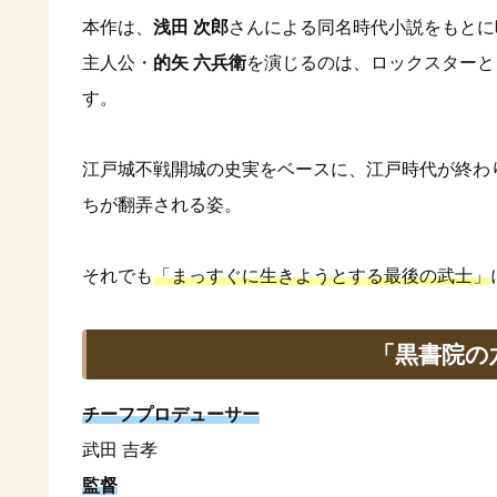
本作は、
浅田 次郎
さんによる同名時代小説をもとに
主人公・
的矢 六兵衛
を演じるのは、ロックスターと
す。
江戸城不戦開城の史実をベースに、江戸時代が終わ
ちが翻弄される姿。
それでも
「まっすぐに生きようとする最後の武士」
「黒書院の
チーフプロデューサー
武田 吉孝
監督