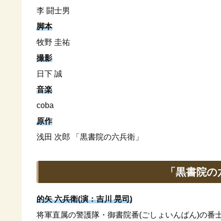
李 闘士男
脚本
牧野 圭祐
撮影
日下 誠
音楽
coba
原作
浅田 次郎 「黒書院の六兵衛」
「黒書院の
的矢 六兵衛(演：吉川 晃司)
将軍直属の警護隊・御書院番(ごしょいんばん)の番