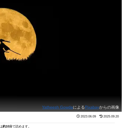
Yatheesh Gowda
による
Pixabay
からの画像
2023.06.09
2025.09.20
は
約10分
で読めます。