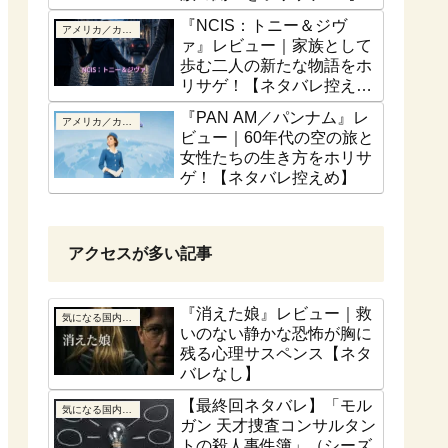
話ベース】
『NCIS：トニー＆ジヴ
アメリカ／カナダ
ァ』レビュー｜家族として
歩む二人の新たな物語をホ
リサゲ！【ネタバレ控え
め】
『PAN AM／パンナム』レ
アメリカ／カナダ
ビュー｜60年代の空の旅と
女性たちの生き方をホリサ
ゲ！【ネタバレ控えめ】
アクセスが多い記事
『消えた娘』レビュー｜救
気になる国内ドラマ
いのない静かな恐怖が胸に
残る心理サスペンス【ネタ
バレなし】
【最終回ネタバレ】「モル
気になる国内ドラマ
ガン 天才捜査コンサルタン
トの殺人事件簿」（シーズ