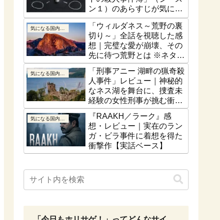
ン１）のあらすじが気にな
る！最終話はどうなるの？
「ウィルダネス～荒野の裏
気になる国内ドラマ
切り～」全話を視聴した感
想｜完璧な愛が崩壊、その
先に待つ荒野とは ※ネタバ
レなし
「刑事アニー 湖畔の猟奇殺
気になる国内ドラマ
人事件」レビュー｜神秘的
なネス湖を舞台に、捜査未
経験の女性刑事が挑む衝撃
の猟奇殺人【ネタバレな
『RAAKH／ラーク』感
気になる国内ドラマ
し】
想・レビュー｜実在のラン
ガ・ビラ事件に着想を得た
衝撃作【実話ベース】
「今日もホリサゲ！」ってどんなサイ