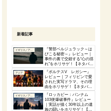
新着記事
『警部ベルジュラック～は
イギリス／アイルランド
びこる秘密～』レビュー｜
事件の裏で交錯する“心の揺
れ”をホリサゲ！【ネタバレ
控えめ】
『ボルテスV レガシー』
アジア
レビュー｜フィリピンで愛
された実写ドラマ、その理
由をホリサゲ！【ネタバレ
控えめ】
『ロッカビー：パンナム
イギリス／アイルランド
103便爆破事件』レビュー
｜実話が描く30年以上の遺
族の闘いをホリサゲ！【実