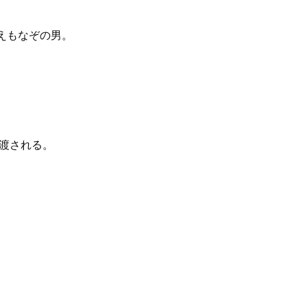
えもなぞの男。
い渡される。