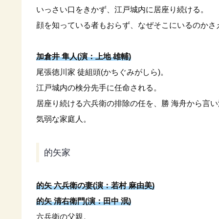
いっさい口をきかず、江戸城内に居座り続ける。
顔を知っている者もおらず、なぜそこにいるのかさ
加倉井 隼人(演：上地 雄輔)
尾張徳川家 徒組頭(かちぐみがしら)。
江戸城内の検分先手に任命される。
居座り続ける六兵衛の排除の任を、勝 海舟から言
気弱な家庭人。
的矢家
的矢 六兵衛の妻(演：若村 麻由美)
的矢 清右衛門(演：田中 泯)
六兵衛の父親。