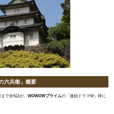
の六兵衛」概要
6日まで全6話が、
WOWOWプライム
の「連続ドラマW」枠に