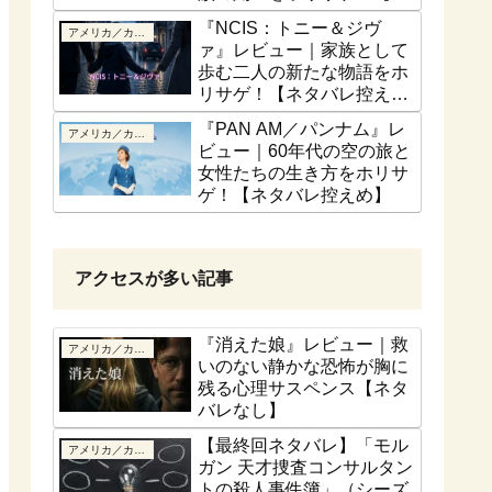
話ベース】
『NCIS：トニー＆ジヴ
アメリカ／カナダ
ァ』レビュー｜家族として
歩む二人の新たな物語をホ
リサゲ！【ネタバレ控え
め】
『PAN AM／パンナム』レ
アメリカ／カナダ
ビュー｜60年代の空の旅と
女性たちの生き方をホリサ
ゲ！【ネタバレ控えめ】
アクセスが多い記事
『消えた娘』レビュー｜救
アメリカ／カナダ
いのない静かな恐怖が胸に
残る心理サスペンス【ネタ
バレなし】
【最終回ネタバレ】「モル
アメリカ／カナダ
ガン 天才捜査コンサルタン
トの殺人事件簿」（シーズ