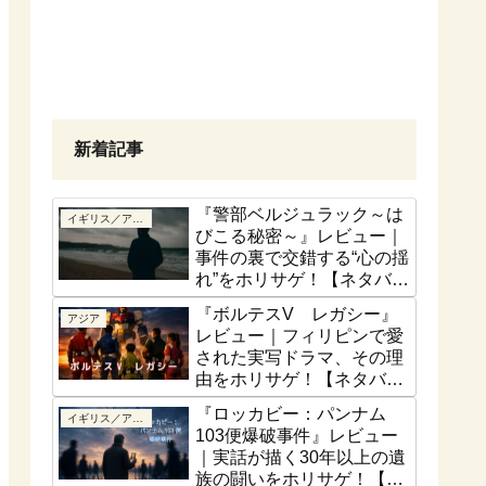
新着記事
『警部ベルジュラック～は
イギリス／アイルランド
びこる秘密～』レビュー｜
事件の裏で交錯する“心の揺
れ”をホリサゲ！【ネタバレ
控えめ】
『ボルテスV レガシー』
アジア
レビュー｜フィリピンで愛
された実写ドラマ、その理
由をホリサゲ！【ネタバレ
控えめ】
『ロッカビー：パンナム
イギリス／アイルランド
103便爆破事件』レビュー
｜実話が描く30年以上の遺
族の闘いをホリサゲ！【実