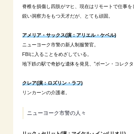
脊椎を損傷し四肢がマヒ、現在はリモートで仕事を
鋭い洞察力をもつ天才だが、とても頑固。
アメリア・サックス(演：アリエル・ケベル)
ニューヨーク市警の新人制服警官。
FBIに入ることをめざしている。
地下鉄の駅で奇妙な遺体を発見、”ボーン・コレクタ
クレア(演：ロズリン・ラフ)
リンカーンの介護者。
ニューヨーク市警の人々
リック・セリット(演：マイケル・インペリオリ)