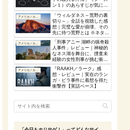
ン１）のあらすじが気にな
る！最終話はどうなるの？
「ウィルダネス～荒野の裏
アメリカ／カナダ
切り～」全話を視聴した感
想｜完璧な愛が崩壊、その
先に待つ荒野とは ※ネタバ
レなし
「刑事アニー 湖畔の猟奇殺
アメリカ／カナダ
人事件」レビュー｜神秘的
なネス湖を舞台に、捜査未
経験の女性刑事が挑む衝撃
の猟奇殺人【ネタバレな
『RAAKH／ラーク』感
アメリカ／カナダ
し】
想・レビュー｜実在のラン
ガ・ビラ事件に着想を得た
衝撃作【実話ベース】
「今日もホリサゲ！」ってどんなサイ