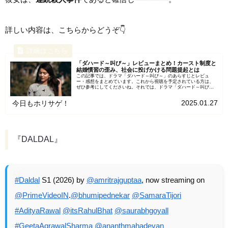
詳しい内容は、こちらからどうぞ👇
「ダハード～叫び～」レビューまとめ！カースト制度と
結婚慣習の歪み、社会に投げかける問題提起とは
この記事では、ドラマ「ダハード～叫び～」のあらすじとレビュ
ー・感想をまとめています。これから視聴を予定されている方は、
ぜひ参考にしてくださいね。それでは、ドラマ「ダハード～叫び
～」について詳しくご紹介します！「ダハード～叫び～」とは
Pres...
2025.01.27
今日もホリサゲ！
『DALDAL』
#Daldal
S1 (2026) by
@amritrajguptaa
, now streaming on
@PrimeVideoIN
.
@bhumipednekar
@SamaraTijori
#AdityaRawal
@itsRahulBhat
@saurabhgoyall
#GeetaAgrawalSharma
@ananthmahadevan