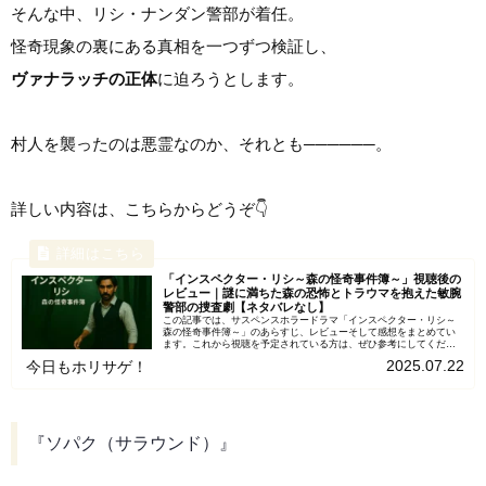
そんな中、リシ・ナンダン警部が着任。
怪奇現象の裏にある真相を一つずつ検証し、
ヴァナラッチの正体
に迫ろうとします。
村人を襲ったのは悪霊なのか、それとも──────。
詳しい内容は、こちらからどうぞ👇
「インスペクター・リシ～森の怪奇事件簿～」視聴後の
レビュー｜謎に満ちた森の恐怖とトラウマを抱えた敏腕
警部の捜査劇【ネタバレなし】
この記事では、サスペンスホラードラマ「インスペクター・リシ～
森の怪奇事件簿～」のあらすじ、レビューそして感想をまとめてい
ます。これから視聴を予定されている方は、ぜひ参考にしてくださ
い。ネタバレはありませんので、最後まで安心してお読みいただ
2025.07.22
今日もホリサゲ！
け...
『ソパク（サラウンド）』