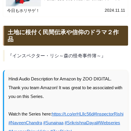
タ～恐怖のメッセージ～」について詳しくご紹介します！「ドゥ
ー...
2024.11.11
今日もホリサゲ！
土地に根付く民間伝承や信仰のドラマ２作
品
『インスペクター・リシ～森の怪奇事件簿～』
Hindi Audio Description for Amazon by ZOO DIGITAL.
Thank you team Amazon! It was great to be associated with
you on this Series.
Watch the Series here:
https://t.co/erHLlIc56d
#InspectorRishi
#NaveenChandra
#Sunainaa
#SrikrishnaDayal
#Webseries