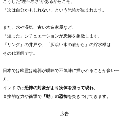
こうした“理不尽さ”があるからこそ、
「次は自分かもしれない」という恐怖が生まれます。
また、水や湿気、古い木造家屋など、
「湿った」シチュエーションが恐怖を象徴します。
『リング』の井戸や、『仄暗い水の底から』の貯水槽は
その代表例です。
日本では幽霊は輪郭が曖昧で不気味に描かれることが多い一
方、
インドでは
恐怖の対象がより実体を持って現れ
、
直接的な力や衝撃で
「動」の恐怖
を突きつけてきます。
広告