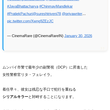
#JayaBhattacharya
#ChinmayMandlekar
#PratiekPachuri
@sureshtriveni78
@priyawriter
…
pic.twitter.com/Xwng9ZEzJC
— CinemaRare (@CinemaRareIN)
January 30, 2026
ムンバイ市警で最年少の副警視（DCP）に昇進した
女性警察官リタ・フェレイラ。
着任早々、彼女は残忍な手口で犯行を重ねる
シリアルキラー
と対峙することになります。