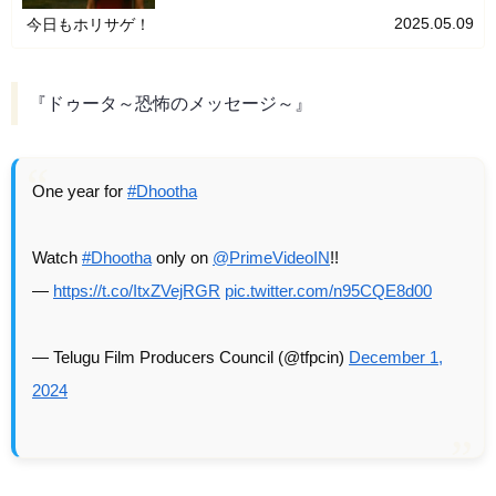
ホステルの女たち～」について詳しくご紹介します！「カウフ～
ホ...
2025.05.09
今日もホリサゲ！
『ドゥータ～恐怖のメッセージ～』
One year for
#Dhootha
Watch
#Dhootha
only on
@PrimeVideoIN
!!
—
https://t.co/ItxZVejRGR
pic.twitter.com/n95CQE8d00
— Telugu Film Producers Council (@tfpcin)
December 1,
2024