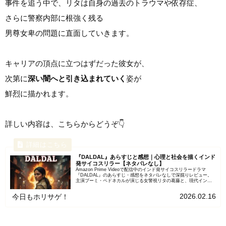
事件を追う中で、リタは自身の過去のトラウマや依存症、
さらに警察内部に根強く残る
男尊女卑の問題に直面していきます。
キャリアの頂点に立つはずだった彼女が、
次第に
深い闇へと引き込まれていく
姿が
鮮烈に描かれます。
詳しい内容は、こちらからどうぞ👇
『DALDAL』あらすじと感想｜心理と社会を描くインド
発サイコスリラー【ネタバレなし】
Amazon Prime Videoで配信中のインド発サイコスリラードラマ
『DALDAL』のあらすじ・感想をネタバレなしで深掘りレビュー。
主演ブーミ・ペドネカルが演じる女警視リタの葛藤と、現代インド
社会が抱えるジェンダー格差や組織の歪みに迫り、本作の真の見ど
ころを解説します。
2026.02.16
今日もホリサゲ！