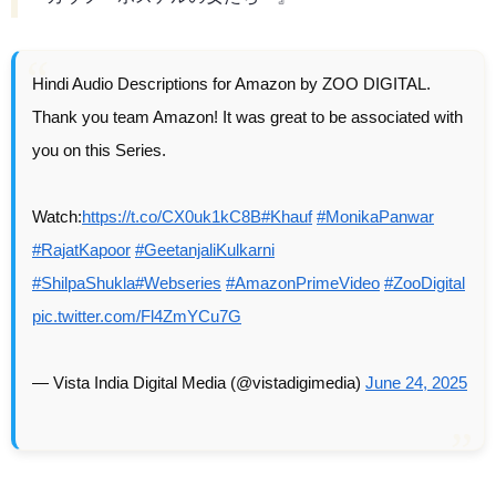
Hindi Audio Descriptions for Amazon by ZOO DIGITAL.
Thank you team Amazon! It was great to be associated with
you on this Series.
Watch:
https://t.co/CX0uk1kC8B
#Khauf
#MonikaPanwar
#RajatKapoor
#GeetanjaliKulkarni
#ShilpaShukla
#Webseries
#AmazonPrimeVideo
#ZooDigital
pic.twitter.com/Fl4ZmYCu7G
— Vista India Digital Media (@vistadigimedia)
June 24, 2025