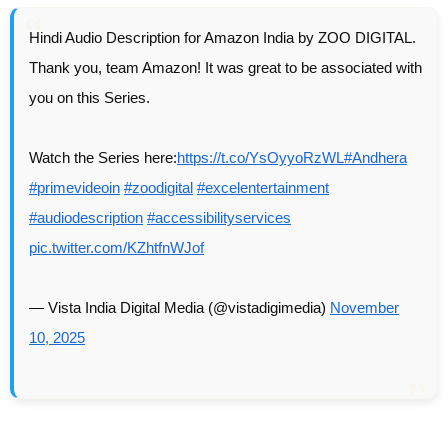
Hindi Audio Description for Amazon India by ZOO DIGITAL.
Thank you, team Amazon! It was great to be associated with
you on this Series.
Watch the Series here:
https://t.co/YsOyyoRzWL
#Andhera
#primevideoin
#zoodigital
#excelentertainment
#audiodescription
#accessibilityservices
pic.twitter.com/KZhtfnWJof
— Vista India Digital Media (@vistadigimedia)
November
10, 2025