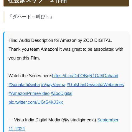
社会派スリラー２作品
『ダハード～叫び～』
Hindi Audio Description for Amazon by ZOO DIGITAL.
Thank you team Amazon! It was great to be associated with
you on this Film.
Watch the Series here:
https://t.co/Dr0OBqR1OJ
#Dahaad
#SonakshiSinha
#VijayVarma
#GulshanDevaiah
#Webseries
#AmazonPrimeVideo
#ZooDigital
pic.twitter.com/UGtS4KJ3kx
— Vista India Digital Media (@vistadigimedia)
September
11, 2024