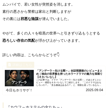
ムンバイで、若い女性が突然姿を消します。
素行の悪さから警察は家出と判断しますが
その裏には
邪悪な陰謀
が潜んでいました。
やがて、多くの人々を暗黒の世界へと引きずり込もうとする
恐ろしい存在の気配
が浮かび上がっていきます。
詳しい内容は、こちらからどうぞ👇
「アンデーラ～生ける闇～」全話視聴後のレビューまと
め｜独自の世界観を持ったホラードラマの魅力を深堀り
【ネタバレなし】
この記事では、ドラマ「アンデーラ～生ける闇～」のあらすじとレ
ビュー・感想をネタバレなしでご紹介します。「このドラマはおも
しろいの？」「見る価値はあるの？」と、視聴を迷っているなら、
ぜひ最後まで読んでみてください。きっとあなたも、このドラマ
2025.09.04
今日もホリサゲ！
を...
『カウフ～ホステルの女たち～』