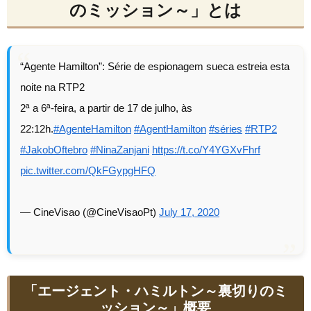
のミッション～」とは
“Agente Hamilton”: Série de espionagem sueca estreia esta
noite na RTP2
2ª a 6ª-feira, a partir de 17 de julho, às
22:12h.
#AgenteHamilton
#AgentHamilton
#séries
#RTP2
#JakobOftebro
#NinaZanjani
https://t.co/Y4YGXvFhrf
pic.twitter.com/QkFGypgHFQ
— CineVisao (@CineVisaoPt)
July 17, 2020
「エージェント・ハミルトン～裏切りのミ
ッション～」概要