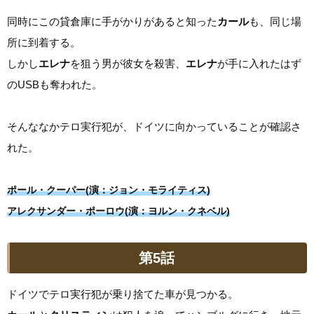
同時にこの貸倉庫に手がかりがあると知った
カール
も、同じ場
所に到着する。
しかし
エレナ
を狙う男が彼女を殺害、
エレナ
が手に入れたはず
のUSBも奪われた。
そんななかテロ実行犯が、ドイツに向かっていることが確認さ
れた。
ポール・クーパー(演：ジョン・モライティス)
アレクサンダー・ポーロウ(演：ヨルン・クネベル)
第5話
ドイツでテロ実行犯が乗り捨てた車が見つかる。