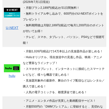
(2026年7月1日現在)
・月額プラン2,189円(税込)が31日間無料！
・無料トライアル申し込みで、600円分のU-NEXTポイントを
プレゼント！
・無料期間後は月額2,189円(税込)で毎月1,200円分のポイント
U-NEXT
が付いてお得！
・テレビ、スマホ、タブレット、パソコン、PS4などで視聴可
能！
・月額1,026円(税込)で14万本以上の見放題作品が楽しめる！
・Huluオリジナル、現在放送中の見逃し作品、映画・アニメ
など豊富なラインナップ！
・スマホやタブレット、インターネットに接続したスマートテ
レビなど、様々な機器で楽しめる！
hulu
・見放題対象外の最新作、舞台のライブ配信などはレンタル／
購入で楽しめる！
・人気の電子コミックを、都度課金で楽しめる！
・アニメ・エンタメ作品が充実した動画配信サービス！
・月額550円の「DMMプレミアム」に登録すると 、見切れな