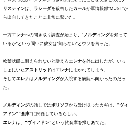
リスティン
は、
ラシーダ
を殺害した
カール
が軍情報部”MUST”か
ら出向してきたことに非常に驚いた。
一方
エレナ
への聞き取り調査が始まり、”
ノルディング
を知って
いるか”という問いに彼女は”知らない”とウソを言った。
軟禁状態に耐えられないと訴える
エレナ
を外に出したが、いっ
しょにいた
アストリッド
は
エレナ
にまかれてしまう。
そして
エレナ
は
ノルディング
が入院する病院へ向かったのだっ
た。
ノルディング
の話しでは
ボリソフ
から受け取ったカギは、
“ヴィ
アドン””倉庫”
に関係しているらしい。
エレナ
は、
“ヴィアドン”
という貸倉庫を探しあてた。