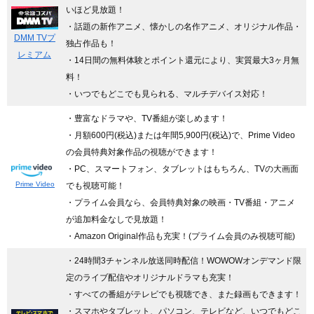
いほど見放題！
・話題の新作アニメ、懐かしの名作アニメ、オリジナル作品・
DMM TVプ
独占作品も！
レミアム
・14日間の無料体験とポイント還元により、実質最大3ヶ月無
料！
・いつでもどこでも見られる、マルチデバイス対応！
・豊富なドラマや、TV番組が楽しめます！
・月額600円(税込)または年間5,900円(税込)で、Prime Video
の会員特典対象作品の視聴ができます！
・PC、スマートフォン、タブレットはもちろん、TVの大画面
Prime Video
でも視聴可能！
・プライム会員なら、会員特典対象の映画・TV番組・アニメ
が追加料金なしで見放題！
・Amazon Original作品も充実！(プライム会員のみ視聴可能)
・24時間3チャンネル放送同時配信
！WOWOWオンデマンド限
定のライブ配信やオリジナルドラマも充実！
・すべての番組がテレビでも視聴でき、また録画もできます！
・スマホやタブレット、パソコン、テレビなど、いつでもどこ