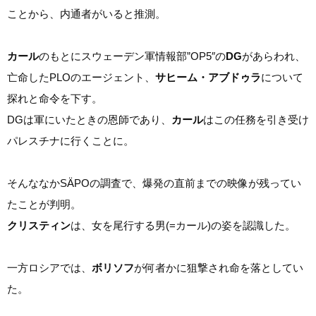
ことから、内通者がいると推測。
カール
のもとにスウェーデン軍情報部”OP5″の
DG
があらわれ、
亡命したPLOのエージェント、
サヒーム・アブドゥラ
について
探れと命令を下す。
DGは軍にいたときの恩師であり、
カール
はこの任務を引き受け
パレスチナに行くことに。
そんななかSÄPOの調査で、爆発の直前までの映像が残ってい
たことが判明。
クリスティン
は、女を尾行する男(=カール)の姿を認識した。
一方ロシアでは、
ボリソフ
が何者かに狙撃され命を落としてい
た。