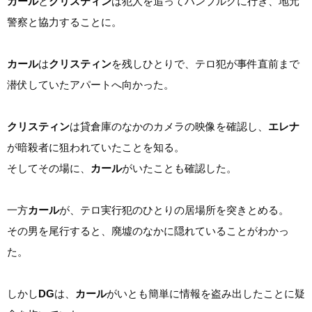
カール
と
クリスティン
は犯人を追ってハンブルグに行き、地元
警察と協力することに。
カール
は
クリスティン
を残しひとりで、テロ犯が事件直前まで
潜伏していたアパートへ向かった。
クリスティン
は貸倉庫のなかのカメラの映像を確認し、
エレナ
が暗殺者に狙われていたことを知る。
そしてその場に、
カール
がいたことも確認した。
一方
カール
が、テロ実行犯のひとりの居場所を突きとめる。
その男を尾行すると、廃墟のなかに隠れていることがわかっ
た。
しかし
DG
は、
カール
がいとも簡単に情報を盗み出したことに疑