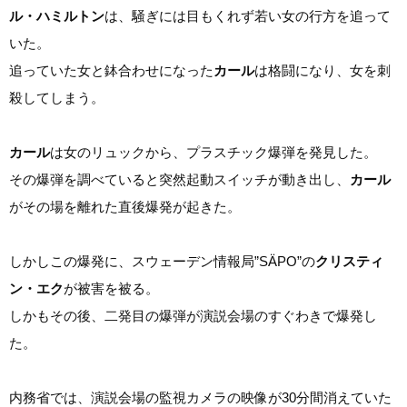
ル・ハミルトン
は、騒ぎには目もくれず若い女の行方を追って
いた。
追っていた女と鉢合わせになった
カール
は格闘になり、女を刺
殺してしまう。
カール
は女のリュックから、プラスチック爆弾を発見した。
その爆弾を調べていると突然起動スイッチが動き出し、
カール
がその場を離れた直後爆発が起きた。
しかしこの爆発に、スウェーデン情報局”SÄPO”の
クリスティ
ン・エク
が被害を被る。
しかもその後、二発目の爆弾が演説会場のすぐわきで爆発し
た。
内務省では、演説会場の監視カメラの映像が30分間消えていた