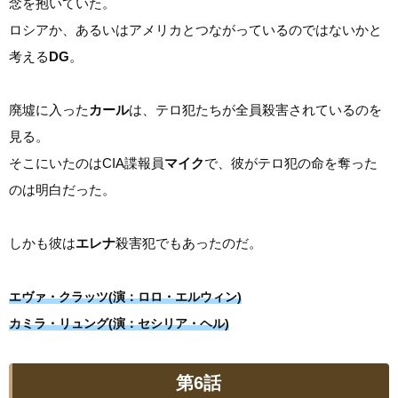
念を抱いていた。
ロシアか、あるいはアメリカとつながっているのではないかと
考える
DG
。
廃墟に入った
カール
は、テロ犯たちが全員殺害されているのを
見る。
そこにいたのはCIA諜報員
マイク
で、彼がテロ犯の命を奪った
のは明白だった。
しかも彼は
エレナ
殺害犯でもあったのだ。
エヴァ・クラッツ(演：ロロ・エルウィン)
カミラ・リュング(演：セシリア・ヘル)
第6話