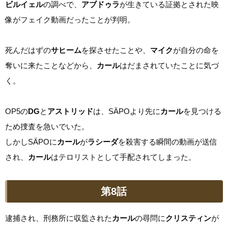
ビルイェル
の調べで、
アブドゥラ
が生きている証拠とされた映
像がフェイク動画だったことが判明。
死んだはずの
サヒーム
を探させたことや、
マイク
が自分の命を
奪いに来たことなどから、
カール
はだまされていたことに気づ
く。
OP5の
DG
と
アストリッド
は、SÄPOより先に
カール
を見つける
ため捜査を急いでいた。
しかしSÄPOに
カール
が
ラシーダ
を殺害する瞬間の動画が送信
され、
カール
はテロリストとして手配されてしまった。
第8話
逮捕され、刑務所に収監された
カール
の尋問に
クリスティン
が