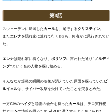
第3話
スウェーデンに帰国した
カール
を、尾行する
クリスティン
。
また
エレナ
を隠れ家に連れて行く
DG
も、何者かに尾行されてい
た。
エレナ
は隠れ家に着くなり、
ボリソフ
に言われた通り
“ノルディ
ング”
という名の人物を探し始める。
そんななか爆発の瞬間の映像が消えていた原因を探っていた
ビ
ルイェル
は、サイバー攻撃を受けていたことを突きとめた。
一方CIAの
ヘイグ
と秘密の会合を持った
カール
は、テロ実行犯
サヒーム
の情報を得るためSÄPOに潜入するよう命じられた。