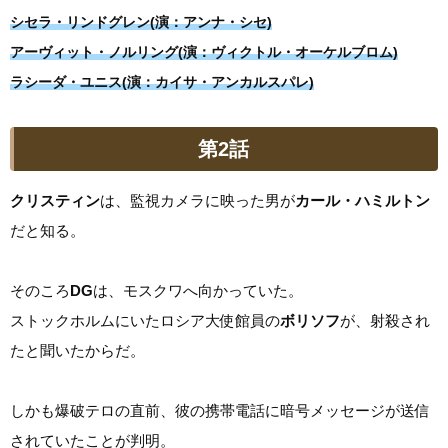
シセラ・リンドグレン(演：アンナ・シセ)
アーヴィット・ノルリング(演：ヴィクトル・オーケルブロム)
ラシーダ・ユニス(演：カイサ・アンカルスパレ)
第2話
クリスティン
は、監視カメラに映った男が
カール・ハミルトン
だと知る。
そのころ
DG
は、モスクワへ向かっていた。
ストックホルムにいたロシア大使館員の
ボリソフ
が、射殺され
たと聞いたからだ。
しかも爆破テロの直前、彼の携帯電話に暗号メッセージが送信
されていたことが判明。