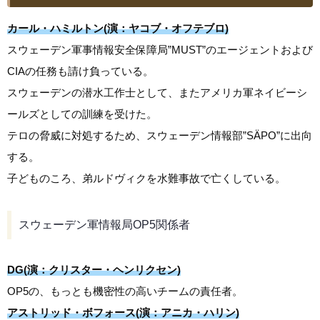
カール・ハミルトン(演：ヤコブ・オフテブロ)
スウェーデン軍事情報安全保障局”MUST”のエージェントおよび
CIAの任務も請け負っている。
スウェーデンの潜水工作士として、またアメリカ軍ネイビーシ
ールズとしての訓練を受けた。
テロの脅威に対処するため、スウェーデン情報部”SÄPO”に出向
する。
子どものころ、弟ルドヴィクを水難事故で亡くしている。
スウェーデン軍情報局OP5関係者
DG(演：クリスター・ヘンリクセン)
OP5の、もっとも機密性の高いチームの責任者。
アストリッド・ボフォース(演：アニカ・ハリン)