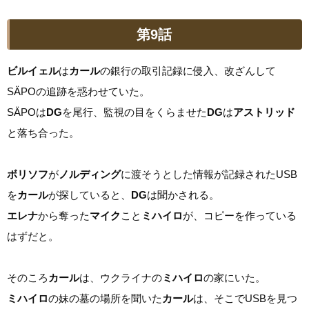
第9話
ビルイェル
は
カール
の銀行の取引記録に侵入、改ざんして
SÄPOの追跡を惑わせていた。
SÄPOは
DG
を尾行、監視の目をくらませた
DG
は
アストリッド
と落ち合った。
ボリソフ
が
ノルディング
に渡そうとした情報が記録されたUSB
を
カール
が探していると、
DG
は聞かされる。
エレナ
から奪った
マイク
こと
ミハイロ
が、コピーを作っている
はずだと。
そのころ
カール
は、ウクライナの
ミハイロ
の家にいた。
ミハイロ
の妹の墓の場所を聞いた
カール
は、そこでUSBを見つ