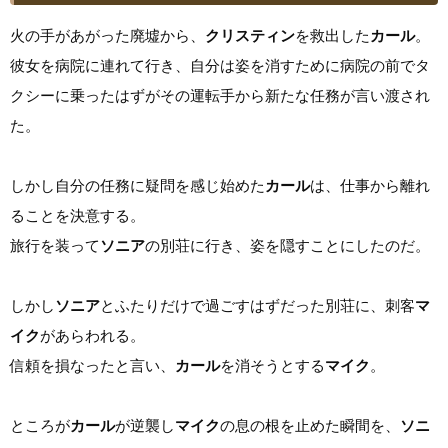
火の手があがった廃墟から、
クリスティン
を救出した
カール
。
彼女を病院に連れて行き、自分は姿を消すために病院の前でタ
クシーに乗ったはずがその運転手から新たな任務が言い渡され
た。
しかし自分の任務に疑問を感じ始めた
カール
は、仕事から離れ
ることを決意する。
旅行を装って
ソニア
の別荘に行き、姿を隠すことにしたのだ。
しかし
ソニア
とふたりだけで過ごすはずだった別荘に、刺客
マ
イク
があらわれる。
信頼を損なったと言い、
カール
を消そうとする
マイク
。
ところが
カール
が逆襲し
マイク
の息の根を止めた瞬間を、
ソニ