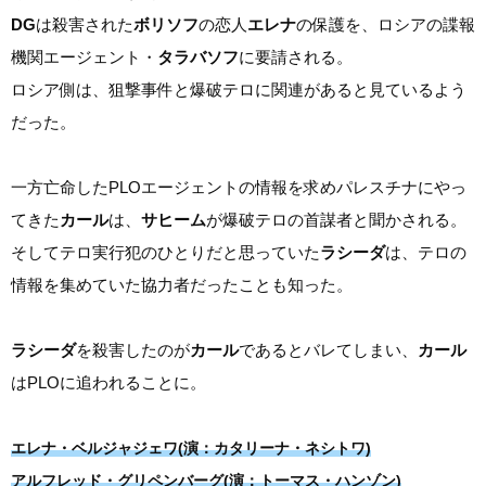
DG
は殺害された
ボリソフ
の恋人
エレナ
の保護を、ロシアの諜報
機関エージェント・
タラバソフ
に要請される。
ロシア側は、狙撃事件と爆破テロに関連があると見ているよう
だった。
一方亡命したPLOエージェントの情報を求めパレスチナにやっ
てきた
カール
は、
サヒーム
が爆破テロの首謀者と聞かされる。
そしてテロ実行犯のひとりだと思っていた
ラシーダ
は、テロの
情報を集めていた協力者だったことも知った。
ラシーダ
を殺害したのが
カール
であるとバレてしまい、
カール
はPLOに追われることに。
エレナ・ベルジャジェワ(演：カタリーナ・ネシトワ)
アルフレッド・グリペンバーグ(演：トーマス・ハンゾン)