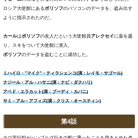
ロシア大使館にある
ボリソフ
のパソコンのデータを、盗み出す
ように指示されたのだ。
カール
は
ボリソフ
の友人だという大使館員
アレクセイ
に薬を盛
り、スキをついて大使館に潜入。
ボリソフ
のデータを盗むことに成功した。
ミハイロ・”マイク”・ティラシェンコ(演：レイモ・サゴール)
ナジール・アル・ハサニ(演：ナビ・ダクハリ)
アベド・エラカット(演：ブーディ・カバニ)
サミ・アル・アフィズ(演：クリス・オースティン)
第4話
テロ実行犯がハンブルグ行きの船に乗ったことを突きとめた
ク