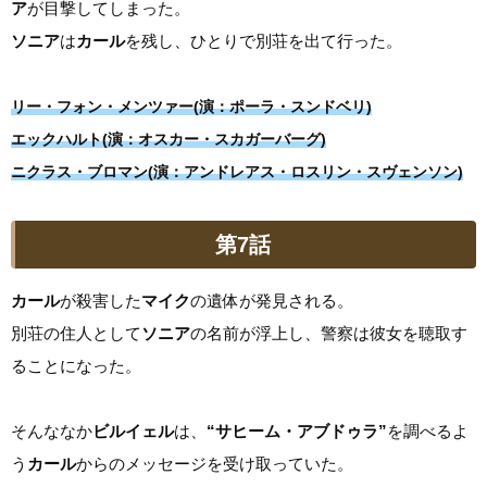
ア
が目撃してしまった。
ソニア
は
カール
を残し、ひとりで別荘を出て行った。
リー・フォン・メンツァー(演：ポーラ・スンドベリ)
エックハルト(演：オスカー・スカガーバーグ)
ニクラス・ブロマン(演：アンドレアス・ロスリン・スヴェンソン)
第7話
カール
が殺害した
マイク
の遺体が発見される。
別荘の住人として
ソニア
の名前が浮上し、警察は彼女を聴取す
ることになった。
そんななか
ビルイェル
は、
“サヒーム・アブドゥラ”
を調べるよ
う
カール
からのメッセージを受け取っていた。