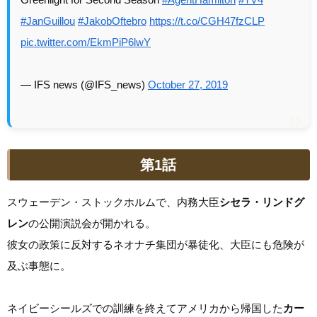
#JanGuillou
#JakobOftebro
https://t.co/CGH47fzCLP
pic.twitter.com/EkmPiP6lwY
— IFS news (@IFS_news)
October 27, 2019
第1話
スウェーデン・ストックホルムで、内務大臣
シセラ・リンドグ
レン
の公開演説会が開かれる。
彼女の政策に反対するネオナチ集団が暴徒化、大臣にも危険が
及ぶ事態に。
ネイビーシールズでの訓練を終えてアメリカから帰国した
カー