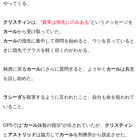
やってくる。
クリスティン
は、
“真実は指先にのみある”
というメッセージを
カール
から受け取っていた。
カール
の指先に集中して尋問を始めると、ウソを言っていると
きに指先でグラスを軽く叩くのがわかる。
独房に戻る
カール
にさらに質問すると、ようやく
カール
は真意
を話し始めた。
ラシーダ
を殺害するように言われたこと、自分も命を狙われて
いること。
OP5では”
カール
抹殺の指示”が出されていたが、
クリスティン
と
アストリッド
は協力して
カール
を刑務所から脱走させた。