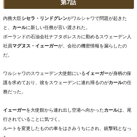
第7話
内務大臣
シセラ・リンドグレン
がワルシャワで問題が起きた
と、
カール
に新しい任務が言い渡された。
ポーランドの石油会社ナフタポレスカに勤めるスウェーデン人
社員
マグヌス・イェーガー
が、会社の機密情報を漏らしたの
だ。
ワルシャワのスウェーデン大使館にいる
イェーガー
が身柄の保
護を求めており、彼をスウェーデンに連れ帰るのが
カール
の任
務だった。
イェーガー
を大使館から連れ出し空港へ向かった
カール
は、尾
行されていることに気づく。
ルートを変更したものの車をはさみうちにされ、銃撃戦となっ