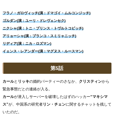
フラノ・ガロヴィッチ(演：ドマゴイ・ムルコンジッチ)
ゴルダン(演：ユーリ・ドレヴェンセク)
ニクシャ(演：トニ・プリンス・トヴルトコビッチ)
アリョーシャ(演：ブランコ・スミリャニッチ)
リディア(演：ニカ・ロズマン)
イェンス・レアンダー(演：マグヌス・ルースマン)
第5話
カール
と
リッキ
の婚約パーティーのさなか、
クリスティン
から
緊急事態だとの連絡が入る。
カール
が潜入しサーバーを破壊したはずのハッカー
“マキシマ
ス”
が、中国系の研究者
リン・チェン
に関するチャットを残して
いたのだ。