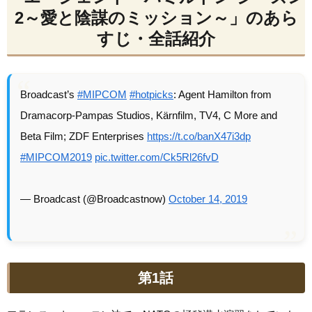
2～愛と陰謀のミッション～」のあら
すじ・全話紹介
Broadcast’s
#MIPCOM
#hotpicks
: Agent Hamilton from
Dramacorp-Pampas Studios, Kärnfilm, TV4, C More and
Beta Film; ZDF Enterprises
https://t.co/banX47i3dp
#MIPCOM2019
pic.twitter.com/Ck5Rl26fvD
— Broadcast (@Broadcastnow)
October 14, 2019
第1話