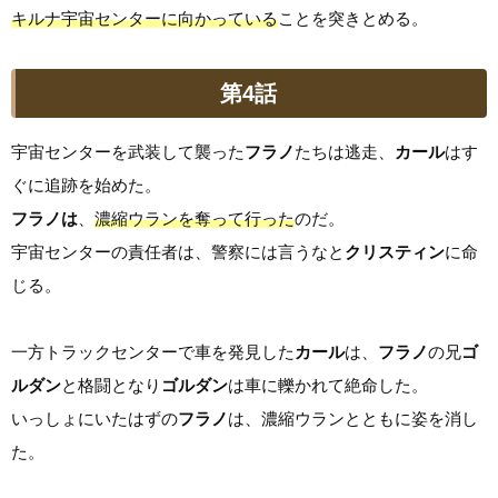
キルナ宇宙センターに向かっている
ことを突きとめる。
第4話
宇宙センターを武装して襲った
フラノ
たちは逃走、
カール
はす
ぐに追跡を始めた。
フラノは
、
濃縮ウランを奪って行った
のだ。
宇宙センターの責任者は、警察には言うなと
クリスティン
に命
じる。
一方トラックセンターで車を発見した
カール
は、
フラノ
の兄
ゴ
ルダン
と格闘となり
ゴルダン
は車に轢かれて絶命した。
いっしょにいたはずの
フラノ
は、濃縮ウランとともに姿を消し
た。