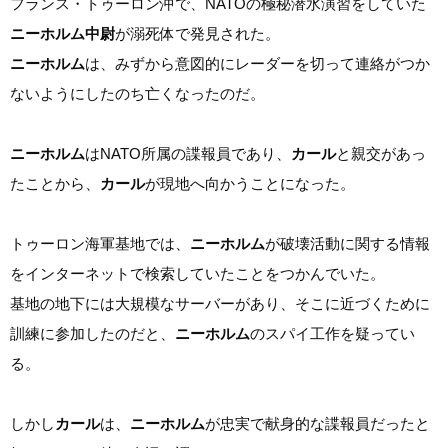
フランス・トゥーロン沖で、NATOの極秘潜水演習をしていた
ニーホルム中尉
が溺死体で発見された。
ニーホルム
は、みずから意図的にレーダーを切って連絡がつか
ないようにしたのち亡くなったのだ。
ニーホルム
はNATO所属の諜報員であり、
カール
と親交があっ
たことから、
カール
が現地へ向かうことになった。
トゥーロン海軍基地では、
ニーホルム
が破壊活動に関する情報
をインターネットで検索していたことをつかんでいた。
基地の地下には大規模なサーバーがあり、そこに近づくために
訓練に参加したのだと、
ニーホルム
のスパイ工作を疑ってい
る。
しかし
カール
は、
ニーホルム
が忠実で献身的な諜報員だったと