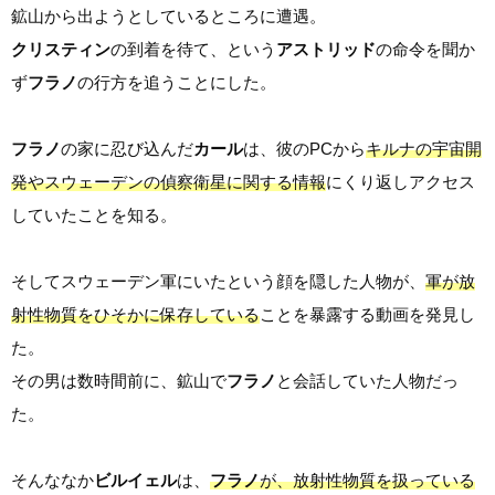
鉱山から出ようとしているところに遭遇。
クリスティン
の到着を待て、という
アストリッド
の命令を聞か
ず
フラノ
の行方を追うことにした。
フラノ
の家に忍び込んだ
カール
は、彼のPCから
キルナの宇宙開
発やスウェーデンの偵察衛星に関する情報
にくり返しアクセス
していたことを知る。
そしてスウェーデン軍にいたという顔を隠した人物が、
軍が放
射性物質をひそかに保存している
ことを暴露する動画を発見し
た。
その男は数時間前に、鉱山で
フラノ
と会話していた人物だっ
た。
そんななか
ビルイェル
は、
フラノ
が、放射性物質を扱っている