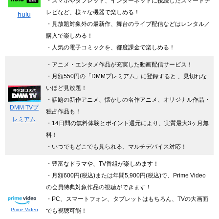
・スマホやタブレット、インターネットに接続したスマートテ
レビなど、様々な機器で楽しめる！
hulu
・見放題対象外の最新作、舞台のライブ配信などはレンタル／
購入で楽しめる！
・人気の電子コミックを、都度課金で楽しめる！
・アニメ・エンタメ作品が充実した動画配信サービス！
・月額550円の「DMMプレミアム」に登録すると 、見切れな
いほど見放題！
・話題の新作アニメ、懐かしの名作アニメ、オリジナル作品・
DMM TVプ
独占作品も！
レミアム
・14日間の無料体験とポイント還元により、実質最大3ヶ月無
料！
・いつでもどこでも見られる、マルチデバイス対応！
・豊富なドラマや、TV番組が楽しめます！
・月額600円(税込)または年間5,900円(税込)で、Prime Video
の会員特典対象作品の視聴ができます！
・PC、スマートフォン、タブレットはもちろん、TVの大画面
Prime Video
でも視聴可能！