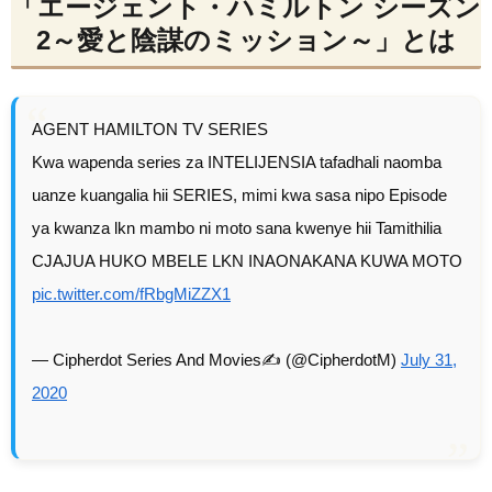
「エージェント・ハミルトン シーズン
2～愛と陰謀のミッション～」とは
AGENT HAMILTON TV SERIES
Kwa wapenda series za INTELIJENSIA tafadhali naomba
uanze kuangalia hii SERIES, mimi kwa sasa nipo Episode
ya kwanza lkn mambo ni moto sana kwenye hii Tamithilia
CJAJUA HUKO MBELE LKN INAONAKANA KUWA MOTO
pic.twitter.com/fRbgMiZZX1
— Cipherdot Series And Movies✍️ (@CipherdotM)
July 31,
2020