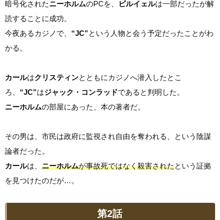
暗号化された
ニーホルム
のPCを、
ビルイェル
は一部だったが解
読することに成功。
今夜あるカジノで、
“JC”
という人物と会う予定だったことがわ
かる。
カール
は
クリスティン
とともにカジノへ潜入したとこ
ろ、
“JC”
は
ジャック・コンラッド
であると判明した。
ニーホルム
の部屋にあった、本の著者だ。
その男は、市民は政府に監視され自由を奪われる、という陰謀
論者だった。
カール
は、
ニーホルム
が事故死ではなく殺害された
という証拠
を見つけたのだが…。
第2話