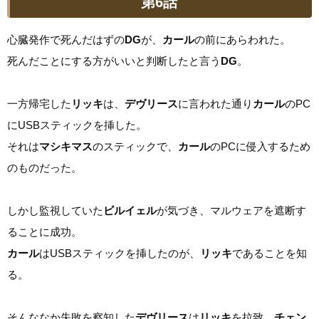
第6話
心臓発作で死んだはずの
DG
が、
カール
の前にあらわれた。
死んだことにする方がいいと判断したと言う
DG
。
一方帰宅した
リッキ
は、
デヴリース
に言われた通り
カール
のPC
にUSBスティックを挿した。
それは
マシキマス
のスティックで、
カール
のPCに侵入するため
のものだった。
しかし監視していた
ビルイェル
が気づき、マルウェアを遮断す
ることに成功。
カール
はUSBスティックを挿したのが、
リッキ
であることを知
る。
そんななか失敗を察知した
デヴリース
は
リッキ
を拉致、
チェン