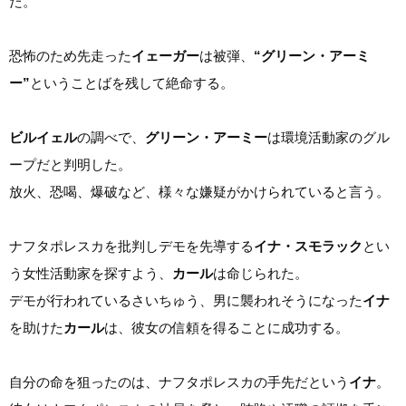
た。
恐怖のため先走った
イェーガー
は被弾、
“グリーン・アーミ
ー”
ということばを残して絶命する。
ビルイェル
の調べで、
グリーン・アーミー
は環境活動家のグル
ープだと判明した。
放火、恐喝、爆破など、様々な嫌疑がかけられていると言う。
ナフタポレスカを批判しデモを先導する
イナ・スモラック
とい
う女性活動家を探すよう、
カール
は命じられた。
デモが行われているさいちゅう、男に襲われそうになった
イナ
を助けた
カール
は、彼女の信頼を得ることに成功する。
自分の命を狙ったのは、ナフタポレスカの手先だという
イナ
。