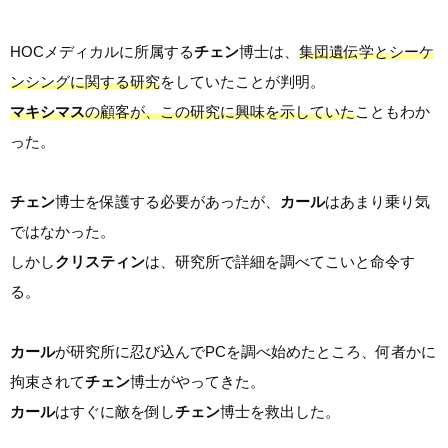
HOCメディカルに所属する
チェン
博士は、
集団遺伝学とシーケ
ンシングに関する研究
をしていたことが判明。
マキシマス
の顧客が、この研究に興味を示していた
こともわか
った。
チェン
博士を保護する必要があったが、
カール
はあまり乗り気
ではなかった。
しかし
クリスティン
は、研究所で詳細を調べてこいと命令す
る。
カール
が研究所に忍び込んでPCを調べ始めたところ、何者かに
拘束されて
チェン
博士がやってきた。
カール
はすぐに敵を倒し
チェン
博士を救出した。