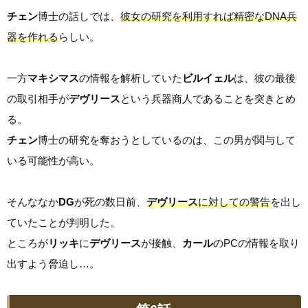
チェン
博士の話しでは、
彼女の研究を利用すれば精密なDNA兵
器を作れる
らしい。
一方
マキシマス
の情報を解析していた
ビルイェル
は、彼の最後
の取引相手が
デヴリース
という兵器商人であることを突きとめ
る。
チェン
博士の研究を奪おうとしているのは、この男が関与して
いる可能性が高い。
そんななか
DG
が死の数日前、
デヴリース
に対しての警告
を出し
ていたことが判明した。
ところが
リッキ
に
デヴリース
が接触、
カール
のPCの情報を取り
出すよう脅迫し…。