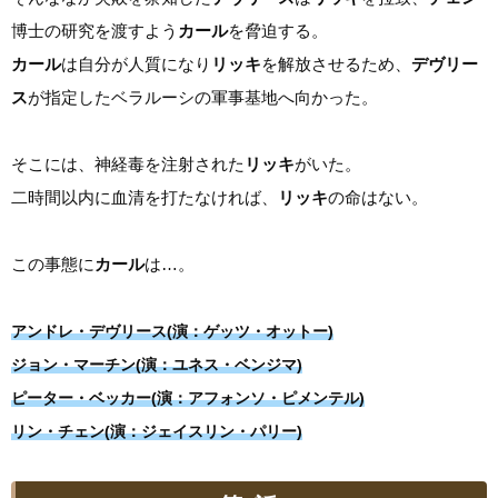
博士の研究を渡すよう
カール
を脅迫する。
カール
は自分が人質になり
リッキ
を解放させるため、
デヴリー
ス
が指定したベラルーシの軍事基地へ向かった。
そこには、神経毒を注射された
リッキ
がいた。
二時間以内に血清を打たなければ、
リッキ
の命はない。
この事態に
カール
は…。
アンドレ・デヴリース(演：ゲッツ・オットー)
ジョン・マーチン(演：ユネス・ベンジマ)
ピーター・ベッカー(演：アフォンソ・ピメンテル)
リン・チェン(演：ジェイスリン・パリー)