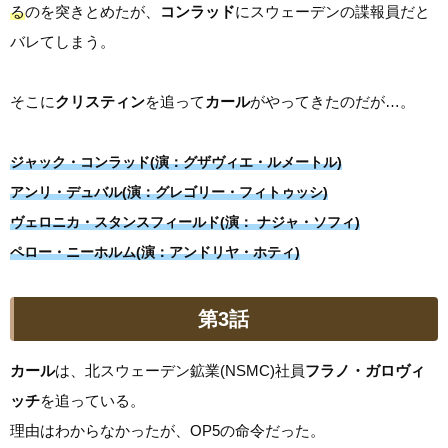
る
のを突きとめたが、
コンラッド
にスウェーデンの諜報員だと
バレてしまう。
そこに
クリスティン
を追って
カール
がやってきたのだが…。
ジャック・コンラッド(演：グザヴィエ・ルメートル)
アンリ・デュバル(演：グレゴリー・フィトゥッシ)
ヴェロニカ・スタンスフィールド(演： ナジャ・ソフィ)
ペロー・ニーホルム(演：アンドリヤ・ホティ)
第3話
カール
は、北スウェーデン鉱業(NSMC)社員
フラノ・ガロヴィ
ッチ
を追っている。
理由はわからなかったが、OP5の命令だった。