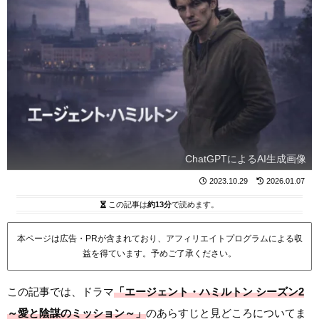
ChatGPTによるAI生成画像
2023.10.29
2026.01.07
この記事は
約13分
で読めます。
本ページは広告・PRが含まれており、アフィリエイトプログラムによる収
益を得ています。予めご了承ください。
この記事では、ドラマ
「エージェント・ハミルトン シーズン2
～愛と陰謀のミッション～」
のあらすじと見どころについてま