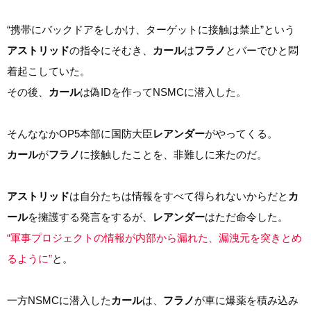
“携帯にバックドアをしかけ、ターゲットに接触は禁止”という
アストリッド
の指令にそむき、
カール
は
フラノ
とバーでひと悶
着起こしていた。
その後、
カール
は偽IDを作ってNSMCに潜入した。
そんななかOP5本部に国防大臣
レアンダー
がやってくる。
カール
が
フラノ
に接触したことを、非難しに来たのだ。
アストリッド
は自分たちは情報をすべて得られないからだと
カ
ール
を擁護する発言をするが、
レアンダー
はただ命令した。
“軍事プロジェクトの情報が内部から漏れた、漏洩元を突きとめ
るように”
と。
一方NSMCに潜入した
カール
は、
フラノ
が車に爆薬を積み込み