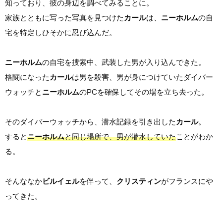
知っており、彼の身辺を調べてみることに。
家族とともに写った写真を見つけた
カール
は、
ニーホルム
の自
宅を特定しひそかに忍び込んだ。
ニーホルム
の自宅を捜索中、武装した男が入り込んできた。
格闘になった
カール
は男を殺害、男が身につけていたダイバー
ウォッチと
ニーホルム
のPCを確保してその場を立ち去った。
そのダイバーウォッチから、潜水記録を引き出した
カール
。
すると
ニーホルム
と同じ場所で、男が潜水していた
ことがわか
る。
そんななか
ビルイェル
を伴って、
クリスティン
がフランスにや
ってきた。