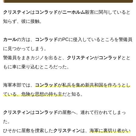
クリスティン
は
コンラッド
が
ニーホルム
殺害に関与していると
知らず、彼に接触。
カール
の方は、
コンラッド
のPCに侵入しているところを警備員
に見つかってしまう。
警備員をまきカジノを出ると、
クリスティン
が
コンラッド
とと
もに車に乗り込むところだった。
海軍本部では、
コンラッド
が私兵を集め新共和国を作ろうとし
ている、危険な思想の持ち主
だと知る。
クリスティン
は
コンラッド
の屋敷へ、連れて行かれてしまっ
た。
ひそかに屋敷を捜索した
クリスティン
は、
海軍に裏切り者がい