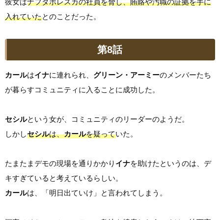
彼女は
ナフタポレスカの社員を脅し、賄賂や汚職の証拠を手に
入れていた
とのことだった。
第8話
カール
は
イナ
に連れられ、
グリーン・アーミー
のメンバーたち
が暮らすコミュニティに入ることに成功した。
セシル
という女が、コミュニティのリーダーのようだ。
しかし
セシル
は、
カール
を疑って
いた。
たまたまデモの現場を通りかかり
イナ
を助けたというのは、デ
キすぎていると考えているらしい。
カール
は、「明日出ていけ」と言われてしまう。