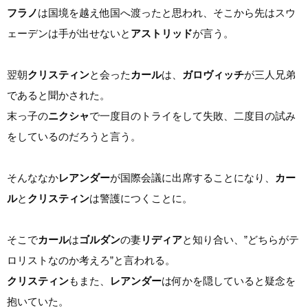
フラノ
は国境を越え他国へ渡ったと思われ、そこから先はスウ
ェーデンは手が出せないと
アストリッド
が言う。
翌朝
クリスティン
と会った
カール
は、
ガロヴィッチ
が三人兄弟
であると聞かされた。
末っ子の
ニクシャ
で一度目のトライをして失敗、二度目の試み
をしているのだろうと言う。
そんななか
レアンダー
が国際会議に出席することになり、
カー
ル
と
クリスティン
は警護につくことに。
そこで
カール
は
ゴルダン
の妻
リディア
と知り合い、”どちらがテ
ロリストなのか考えろ”と言われる。
クリスティン
もまた、
レアンダー
は何かを隠していると疑念を
抱いていた。