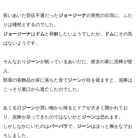
長いあいだ音信不通だった
ジョージーナ
の突然の出現に、ふた
りは唖然とするのでした。
ジョージーナ
は
ドム
と和解したいようでしたが、
ドム
にその気
はないようです。
そんなおり
ジーン
が眠っているあいだに、彼女の家に泥棒が侵
入。
部屋の装飾品が床に落ちた音で
ジーン
が目を覚ますと、泥棒は
こっそり裏口から逃亡したのでした。
あくる日
ジーン
が買い物から帰るとドアが大きく開かれてお
り、泥棒が戻ってきたのではないかと
ジーン
は恐れます。
しかしなかにいたのは
バーバラ
で、
ジーン
はほっと胸をなでお
ろしました。