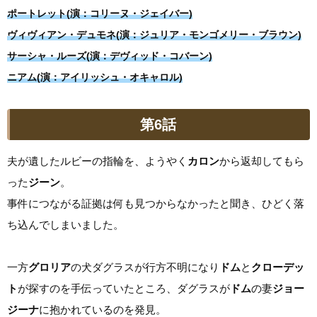
ポートレット(演：コリーヌ・ジェイバー)
ヴィヴィアン・デュモネ(演：ジュリア・モンゴメリー・ブラウン)
サーシャ・ルーズ(演：デヴィッド・コバーン)
ニアム(演：アイリッシュ・オキャロル)
第6話
夫が遺したルビーの指輪を、ようやく
カロン
から返却してもら
った
ジーン
。
事件につながる証拠は何も見つからなかったと聞き、ひどく落
ち込んでしまいました。
一方
グロリア
の犬ダグラスが行方不明になり
ドム
と
クローデッ
ト
が探すのを手伝っていたところ、ダグラスが
ドム
の妻
ジョー
ジーナ
に抱かれているのを発見。