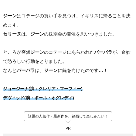
ジーン
はコテージの買い手を見つけ、イギリスに帰ることを決
めます。
セリーヌ
は、
ジーン
の送別会の開催を思いつきました。
ところが突然
ジーン
のコテージにあらわれた
バーバラ
が、奇妙
で恐ろしい行動をとりました。
なんと
バーバラ
は、
ジーン
に銃を向けたのです…！
ジョージーナ(演：クレリア・マーフィー)
デヴィッド(演：ポール・オグレディ)
話題の人気作・最新作を、録画して楽しみたい！
PR