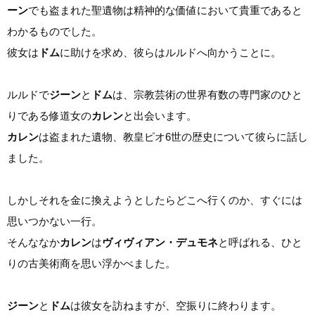
ーン
でも盗まれた聖遺物は精神的な価値において貴重であると
わかるものでした。
彼女は
ドム
に助けを求め、彼らはルルドへ向かうことに。
ルルドで
ジーン
と
ドム
は、宗教芸術の世界有数の専門家のひと
りである修道女の
カレン
と出会います。
カレン
は盗まれた遺物、教皇ピオ6世の歴史について彼らに話し
ました。
しかしそれを金に換えようとしたらどこへ行くのか、すぐには
思いつかない一行。
そんななか
カレン
は
ヴィヴィアン・デュモネ
と呼ばれる、ひと
りの古美術商を思い浮かべました。
ジーン
と
ドム
は彼女を訪ねますが、空振りに終わります。