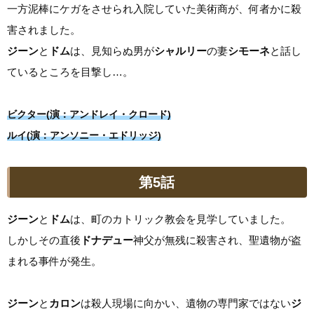
一方泥棒にケガをさせられ入院していた美術商が、何者かに殺
害されました。
ジーン
と
ドム
は、見知らぬ男が
シャルリー
の妻
シモーネ
と話し
ているところを目撃し…。
ビクター(演：アンドレイ・クロード)
ルイ(演：アンソニー・エドリッジ)
第5話
ジーン
と
ドム
は、町のカトリック教会を見学していました。
しかしその直後
ドナデュー
神父が無残に殺害され、聖遺物が盗
まれる事件が発生。
ジーン
と
カロン
は殺人現場に向かい、遺物の専門家ではない
ジ