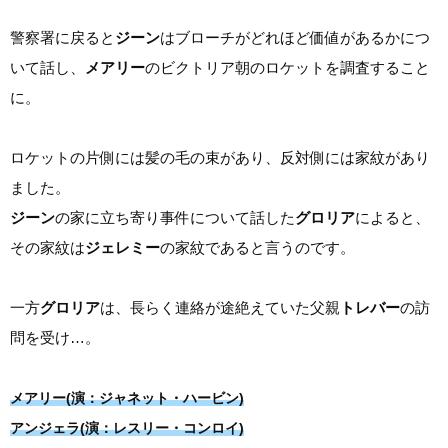
警察署に戻ると
ジーン
はブローチがどれほど価値があるかにつ
いて話し、
メアリー
のビクトリア朝のロケットを調査すること
に。
ロケットの片側には髪の毛の束があり、反対側には家紋があり
ました。
ジーン
の家に立ち寄り事件について話した
グロリア
によると、
その家紋は
ジェレミー
の家紋であると言うのです。
一方
グロリア
は、長らく連絡が途絶えていた父親
トレバー
の訪
問を受け…。
メアリー(演：ジャネット・ハービン)
アンジェラ(演：レスリー・コンロイ)