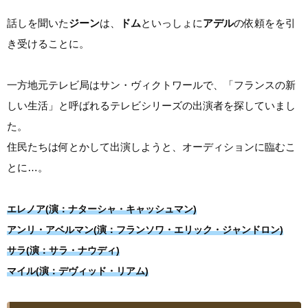
話しを聞いた
ジーン
は、
ドム
といっしょに
アデル
の依頼をを引
き受けることに。
一方地元テレビ局はサン・ヴィクトワールで、「フランスの新
しい生活」と呼ばれるテレビシリーズの出演者を探していまし
た。
住民たちは何とかして出演しようと、オーディションに臨むこ
とに…。
エレノア(演：ナターシャ・キャッシュマン)
アンリ・アベルマン(演：フランソワ・エリック・ジャンドロン)
サラ(演：サラ・ナウディ)
マイル(演：デヴィッド・リアム)