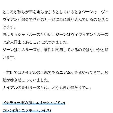
ところが彼らが車を走らせようとしているとき
ジーン
は、
ヴィ
ヴィアン
が教会で見た男と一緒に車に乗り込んでいるのを見つ
けます。
男は
サッシャ・ルーズ
といい、
ジーン
は
ヴィヴィアン
と
ルーズ
は恋人同士であることに気づきました。
ジーン
はこの
ルーズ
が、事件に関与しているのではないかと疑
います。
一方町では
ナイアル
の母親である
ニアム
が突然やってきて、騒
動が巻き起こっていました。
ナイアル
の妻
セリーヌ
とは、どうも仲が悪そうで…。
ドナデュー神父(演：エリック・ゴドン)
カレン(演：ニッキー・ルイス)