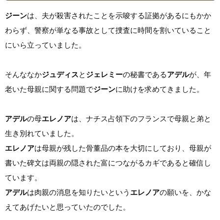
ジーン
は、夫が殺害されたことを示唆する証拠があるにもかか
わらず、警察が単なる事故として捜査に時間を割いていること
にいら立っていました。
そんななか
ジュディス
と
ジェレミー
の秘書である
アデル
が、年
老いた母親に関する問題で
ジーン
に助けを求めてきました。
アデル
の母
エレノア
は、ナチス占領下のフランスで母親と弟と
生き別れていました。
エレノア
は母親が残した骨董品の本を大切にしており、母親が
書いた碑文は両親の隠された富につながるカギであると確信し
ています。
アデル
は肉親の消息を知りたいという
エレノア
の願いを、かな
えてあげたいと思っていたのでした。