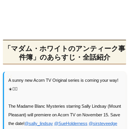
「マダム・ホワイトのアンティーク事
件簿」のあらすじ・全話紹介
A sunny new Acorn TV Original series is coming your way!
☀️🕵️‍♀️
The Madame Blanc Mysteries starring Sally Lindsay (Mount
Pleasant) will premiere on Acorn TV on November 15. Save
the date!
@sally_lindsay
@SueHolderness
@sirsteveedge