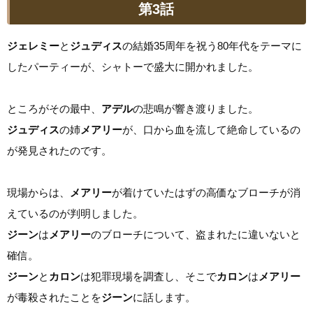
第3話
ジェレミー
と
ジュディス
の結婚35周年を祝う80年代をテーマに
したパーティーが、シャトーで盛大に開かれました。
ところがその最中、
アデル
の悲鳴が響き渡りました。
ジュディス
の姉
メアリー
が、口から血を流して絶命しているの
が発見されたのです。
現場からは、
メアリー
が着けていたはずの高価なブローチが消
えているのが判明しました。
ジーン
は
メアリー
のブローチについて、盗まれたに違いないと
確信。
ジーン
と
カロン
は犯罪現場を調査し、そこで
カロン
は
メアリー
が毒殺されたことを
ジーン
に話します。