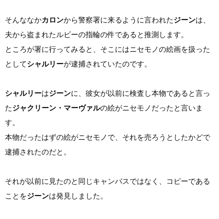
そんななか
カロン
から警察署に来るように言われた
ジーン
は、
夫から盗まれたルビーの指輪の件であると推測します。
ところが署に行ってみると、そこにはニセモノの絵画を扱った
として
シャルリー
が逮捕されていたのです。
シャルリー
は
ジーン
に、彼女が以前に検査し本物であると言っ
た
ジャクリーン・マーヴァル
の絵がニセモノだったと言いま
す。
本物だったはずの絵がニセモノで、それを売ろうとしたかどで
逮捕されたのだと。
それが以前に見たのと同じキャンバスではなく、コピーである
ことを
ジーン
は発見しました。