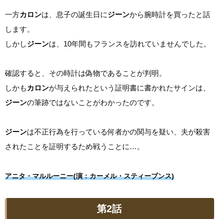
一方
カロン
は、息子の誕生日に
ジーン
から腕時計を買ったと話
します。
しかし
ジーン
は、10年間もフランスを訪れていませんでした。
確認すると、その時計は偽物であることが判明。
しかも
カロン
が与えられたという証明書に書かれたサインは、
ジーン
の筆跡ではないことがわかったのです。
ジーン
は不正行為を行っている何者かの関与を疑い、夫が殺害
されたことを証明するため戦うことに…。
アニタ・マルルーニー(演：カーメル・スティーブンス)
第2話