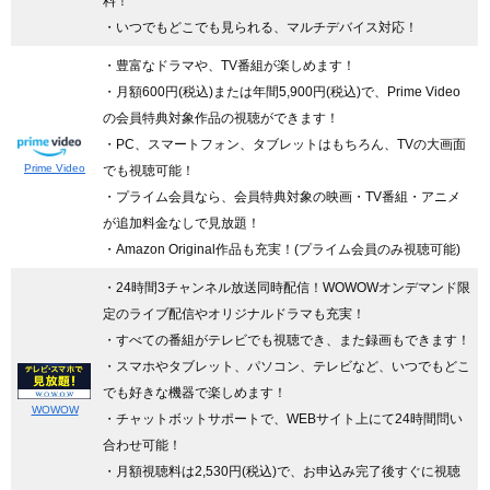
料！
・いつでもどこでも見られる、マルチデバイス対応！
・豊富なドラマや、TV番組が楽しめます！
・月額600円(税込)または年間5,900円(税込)で、Prime Video
の会員特典対象作品の視聴ができます！
・PC、スマートフォン、タブレットはもちろん、TVの大画面
Prime Video
でも視聴可能！
・プライム会員なら、会員特典対象の映画・TV番組・アニメ
が追加料金なしで見放題！
・Amazon Original作品も充実！(プライム会員のみ視聴可能)
・24時間3チャンネル放送同時配信
！WOWOWオンデマンド限
定のライブ配信やオリジナルドラマも充実！
・すべての番組がテレビでも視聴でき、また録画もできます！
・スマホやタブレット、パソコン、テレビなど、いつでもどこ
でも好きな機器で楽しめます！
WOWOW
・チャットボットサポートで、WEBサイト上にて24時間問い
合わせ可能！
・月額視聴料は2,530円(税込)で、お申込み完了後すぐに視聴