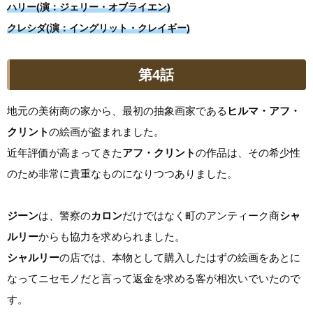
ハリー(演：ジェリー・オブライエン)
クレシダ(演：イングリット・クレイギー)
第4話
地元の美術商の家から、最初の抽象画家である
ヒルマ・アフ・
クリント
の絵画が盗まれました。
近年評価が高まってきた
アフ・クリント
の作品は、その希少性
のため非常に貴重なものになりつつありました。
ジーン
は、警察の
カロン
だけではなく町のアンティーク商
シャ
ルリー
からも協力を求められました。
シャルリー
の店では、本物として購入したはずの絵画をあとに
なってニセモノだと言って返金を求める客が相次いでいたので
す。