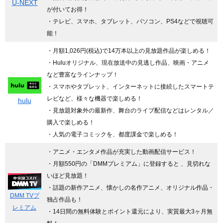
U-NEXT
が付いてお得！
・テレビ、スマホ、タブレット、パソコン、PS4などで視聴可
能！
・月額1,026円(税込)で14万本以上の見放題作品が楽しめる！
・Huluオリジナル、現在放送中の見逃し作品、映画・アニメ
など豊富なラインナップ！
・スマホやタブレット、インターネットに接続したスマートテ
レビなど、様々な機器で楽しめる！
hulu
・見放題対象外の最新作、舞台のライブ配信などはレンタル／
購入で楽しめる！
・人気の電子コミックを、都度課金で楽しめる！
・アニメ・エンタメ作品が充実した動画配信サービス！
・月額550円の「DMMプレミアム」に登録すると 、見切れな
いほど見放題！
・話題の新作アニメ、懐かしの名作アニメ、オリジナル作品・
DMM TVプ
独占作品も！
レミアム
・14日間の無料体験とポイント還元により、実質最大3ヶ月無