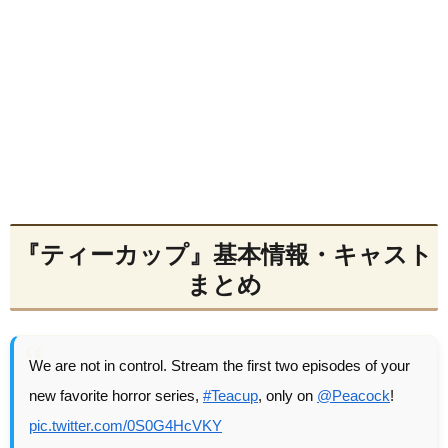
『ティーカップ』基本情報・キャスト
まとめ
We are not in control. Stream the first two episodes of your
new favorite horror series,
#Teacup
, only on
@Peacock
!
pic.twitter.com/0S0G4HcVKY