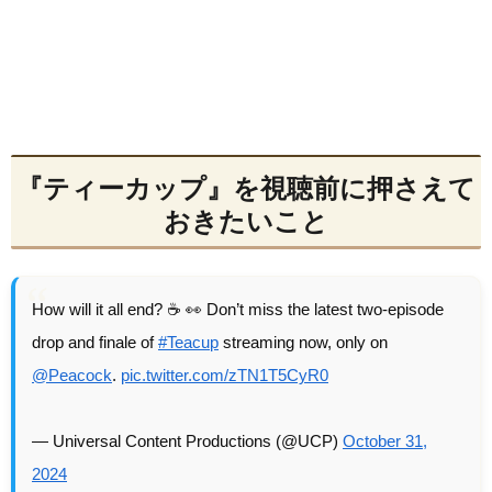
『ティーカップ』を視聴前に押さえて
おきたいこと
How will it all end? ☕ 👀 Don’t miss the latest two-episode
drop and finale of
#Teacup
streaming now, only on
@Peacock
.
pic.twitter.com/zTN1T5CyR0
— Universal Content Productions (@UCP)
October 31,
2024