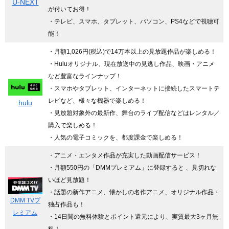
U-NEXT
が付いてお得！
・テレビ、スマホ、タブレット、パソコン、PS4などで視聴可
能！
・月額1,026円(税込)で14万本以上の見放題作品が楽しめる！
・Huluオリジナル、現在放送中の見逃し作品、映画・アニメ
など豊富なラインナップ！
・スマホやタブレット、インターネットに接続したスマートテ
レビなど、様々な機器で楽しめる！
hulu
・見放題対象外の最新作、舞台のライブ配信などはレンタル／
購入で楽しめる！
・人気の電子コミックを、都度課金で楽しめる！
・アニメ・エンタメ作品が充実した動画配信サービス！
・月額550円の「DMMプレミアム」に登録すると 、見切れな
いほど見放題！
・話題の新作アニメ、懐かしの名作アニメ、オリジナル作品・
DMM TVプ
独占作品も！
レミアム
・14日間の無料体験とポイント還元により、実質最大3ヶ月無
料！