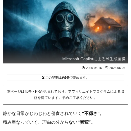
Microsoft CopilotによるAI生成画像
2026.06.16
2026.06.26
この記事は
約9分
で読めます。
本ページは広告・PRが含まれており、アフィリエイトプログラムによる収
益を得ています。予めご了承ください。
静かな日常がじわじわと侵食されていく
“不穏さ”
。
積み重なっていく、理由の分からない
“異変”
。