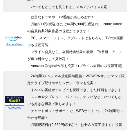
・いつでもどこでも見られる、マルチデバイス対応！
・豊富なドラマや、TV番組が楽しめます！
・月額600円(税込)または年間5,900円(税込)で、Prime Video
の会員特典対象作品の視聴ができます！
・PC、スマートフォン、タブレットはもちろん、TVの大画面
Prime Video
でも視聴可能！
・プライム会員なら、会員特典対象の映画・TV番組・アニメ
が追加料金なしで見放題！
・Amazon Original作品も充実！(プライム会員のみ視聴可能)
・24時間3チャンネル放送同時配信
！WOWOWオンデマンド限
定のライブ配信やオリジナルドラマも充実！
・すべての番組がテレビでも視聴でき、また録画もできます！
・スマホやタブレット、パソコン、テレビなど、いつでもどこ
でも好きな機器で楽しめます！
WOWOW
・チャットボットサポートで、WEBサイト上にて24時間問い
合わせ可能！
・月額視聴料は2,530円(税込)で、お申込み完了後すぐに視聴