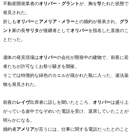
不動産開発業者の
オリバー・グラント
が、胸を撃たれた状態で
発見された。
折しも
オリバー
と
アメリア・メラー
との婚約が発表され、
グラ
ント
家の長
サリタ
が後継者として
オリバー
を指名した直後のこ
とだった。
遺体の発見現場は
オリバー
の会社が開発中の建物で、前夜に若
者たちが許可なくお祭り騒ぎを開催。
そこでは特徴的な緑色のカエルが描かれた瓶に入った、違法薬
物も発見された。
前夜の
レイヴ
出席者に話しを聞いたところ、
オリバー
は盛り上
がっている途中でなぞめいた電話を受け、退席していたことが
明らかになる。
婚約者
アメリア
が言うには、仕事に関する電話だったとのこと