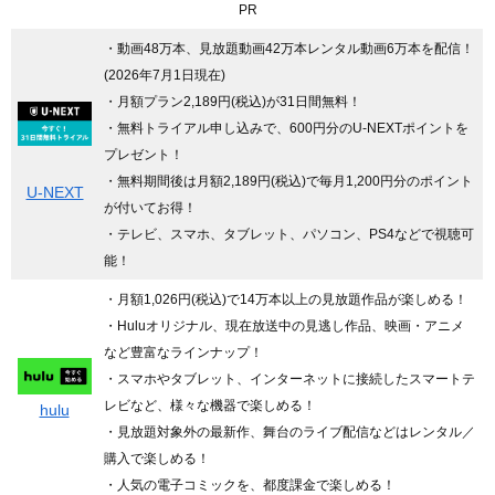
PR
・動画48万本、見放題動画42万本レンタル動画6万本を配信！
(2026年7月1日現在)
・月額プラン2,189円(税込)が31日間無料！
・無料トライアル申し込みで、600円分のU-NEXTポイントを
プレゼント！
・無料期間後は月額2,189円(税込)で毎月1,200円分のポイント
U-NEXT
が付いてお得！
・テレビ、スマホ、タブレット、パソコン、PS4などで視聴可
能！
・月額1,026円(税込)で14万本以上の見放題作品が楽しめる！
・Huluオリジナル、現在放送中の見逃し作品、映画・アニメ
など豊富なラインナップ！
・スマホやタブレット、インターネットに接続したスマートテ
レビなど、様々な機器で楽しめる！
hulu
・見放題対象外の最新作、舞台のライブ配信などはレンタル／
購入で楽しめる！
・人気の電子コミックを、都度課金で楽しめる！