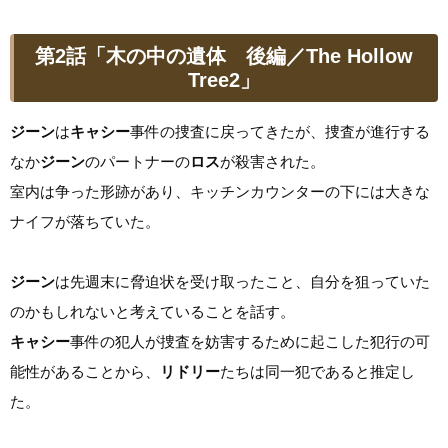
第2話「木の中の遺体 後編／The Hollow
Tree2」
ジーン
は
キャシー
事件の捜査に戻ってきたが、捜査が進行する
なか
ジーン
のパートナーの
ロス
が殺害された。
室内は争った形跡があり、キッチンカウンターの下には大きな
ナイフが落ちていた。
ジーン
は先週末に脅迫状を受け取ったこと、自分を狙っていた
のかもしれないと考えていることを話す。
キャシー
事件の犯人が捜査を妨害するために起こした犯行の可
能性があることから、
リドリー
たちは同一犯であると推定し
た。