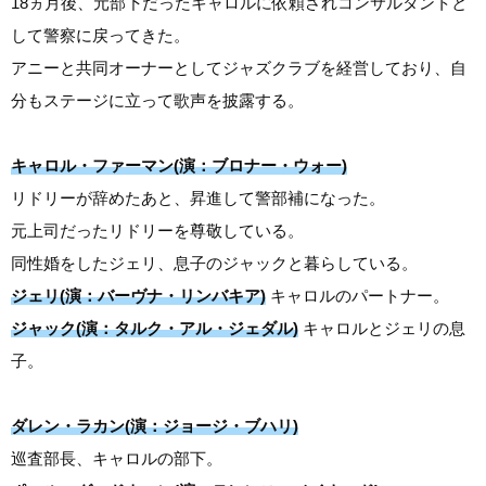
18ヵ月後、元部下だったキャロルに依頼されコンサルタントと
して警察に戻ってきた。
アニーと共同オーナーとしてジャズクラブを経営しており、自
分もステージに立って歌声を披露する。
キャロル・ファーマン(演：ブロナー・ウォー)
リドリーが辞めたあと、昇進して警部補になった。
元上司だったリドリーを尊敬している。
同性婚をしたジェリ、息子のジャックと暮らしている。
ジェリ(演：バーヴナ・リンバキア)
キャロルのパートナー。
ジャック(演：タルク・アル・ジェダル)
キャロルとジェリの息
子。
ダレン・ラカン(演：ジョージ・ブハリ)
巡査部長、キャロルの部下。