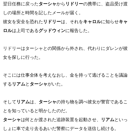
翌日任務に戻った
ターシャ
から
リドリー
の携帯に、盗品受け渡
しの場所と時間を記したメールが届く。
彼女を安全を恐れた
リドリー
は、それを
キャロル
に知らせ
キャ
ロル
は上司である
グッドウィン
に報告した。
リドリーはターシャとの関係から外され、代わりにダレンが彼
女を探しに行った。
そこには仕事全体を考えなおし、金を持って逃げることを議論
する
リアム
と
ターシャ
がいた。
そして
リアム
は、
ターシャ
の持ち物を調べ彼女が警官であるこ
とを知っていると明かしたのだ。
ターシャ
は何とか渡された追跡装置を起動させ、
リアム
といっ
しょに車で走り去るあいだ警察にデータを送信し続ける。