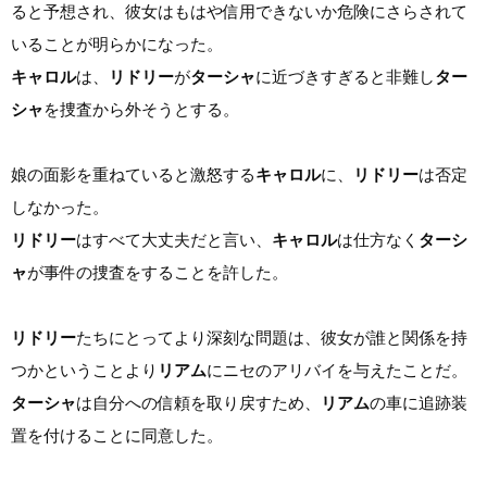
ると予想され、彼女はもはや信用できないか危険にさらされて
いることが明らかになった。
キャロル
は、
リドリー
が
ターシャ
に近づきすぎると非難し
ター
シャ
を捜査から外そうとする。
娘の面影を重ねていると激怒する
キャロル
に、
リドリー
は否定
しなかった。
リドリー
はすべて大丈夫だと言い、
キャロル
は仕方なく
ターシ
ャ
が事件の捜査をすることを許した。
リドリー
たちにとってより深刻な問題は、彼女が誰と関係を持
つかということより
リアム
にニセのアリバイを与えたことだ。
ターシャ
は自分への信頼を取り戻すため、
リアム
の車に追跡装
置を付けることに同意した。