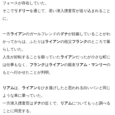
フォースが存在していた。
そこで
リドリー
を通じて、若い潜入捜査官が送り込まれること
に。
一方
ライアン
のガールフレンドの
ドナ
が妊娠していることがわ
かってからは、ふたりは
ライアン
の祖父
フランク
のところで暮
らしていた。
人生が好転することを願っていた
ライアン
だったが小さな町に
は仕事もなく、
フランク
は
ライアン
の親友
リアム・マンリー
の
もとへ行かせたことが判明。
リアム
は、
ライアン
をひき逃げしたと思われる白いバンと同じ
ような車に乗っていた。
一方潜入捜査官は
ドナ
の近くで、
リアム
についてもっと調べる
ことに同意する。