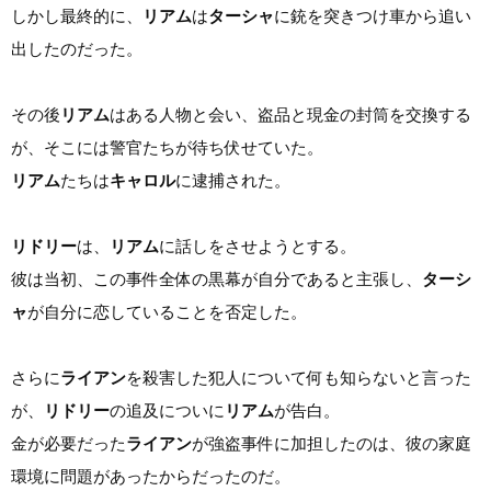
しかし最終的に、
リアム
は
ターシャ
に銃を突きつけ車から追い
出したのだった。
その後
リアム
はある人物と会い、盗品と現金の封筒を交換する
が、そこには警官たちが待ち伏せていた。
リアム
たちは
キャロル
に逮捕された。
リドリー
は、
リアム
に話しをさせようとする。
彼は当初、この事件全体の黒幕が自分であると主張し、
ターシ
ャ
が自分に恋していることを否定した。
さらに
ライアン
を殺害した犯人について何も知らないと言った
が、
リドリー
の追及についに
リアム
が告白。
金が必要だった
ライアン
が強盗事件に加担したのは、彼の家庭
環境に問題があったからだったのだ。