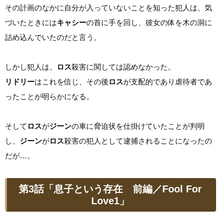
その計画のなかに自分が入っていないことを知った犯人は、気
づいたときには
キャシー
の首に手を回し、彼女の体を木の洞に
詰め込んでいたのだと言う。
しかし犯人は、
ロス
殺害に関しては認めなかった。
リドリー
はこれを信じ、その後
ロス
が支配的であり虐待者であ
ったことが明らかになる。
そして
ロス
が
ジーン
の車に脅迫状を仕掛けていたことが判明
し、
ジーン
が
ロス
殺害の犯人として逮捕されることになったの
だが…。
第3話「息子という存在 前編／Fool For
Love1」