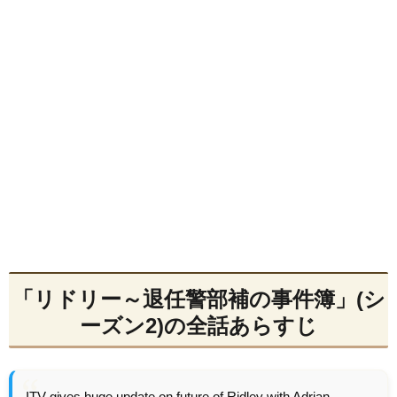
「リドリー～退任警部補の事件簿」(シ
ーズン2)の全話あらすじ
ITV gives huge update on future of Ridley with Adrian