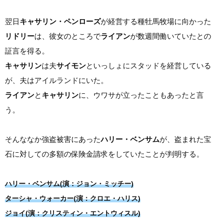
翌日
キャサリン・ペンローズ
が経営する種牡馬牧場に向かった
リドリー
は、彼女のところで
ライアン
が数週間働いていたとの
証言を得る。
キャサリン
は夫
サイモン
といっしょにスタッドを経営している
が、夫はアイルランドにいた。
ライアン
と
キャサリン
に、ウワサが立ったこともあったと言
う。
そんななか強盗被害にあった
ハリー・ベンサム
が、盗まれた宝
石に対しての多額の保険金請求をしていたことが判明する。
ハリー・ベンサム(演：ジョン・ミッチー)
ターシャ・ウォーカー(演：クロエ・ハリス)
ジョイ(演：クリスティン・エントウィスル)