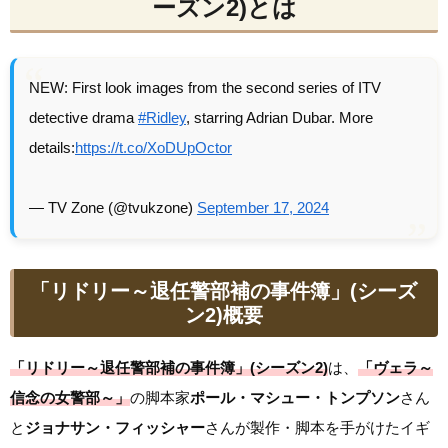
ーズン2)とは
NEW: First look images from the second series of ITV
detective drama
#Ridley
, starring Adrian Dubar. More
details:
https://t.co/XoDUpOctor
— TV Zone (@tvukzone)
September 17, 2024
「リドリー～退任警部補の事件簿」(シーズ
ン2)概要
「リドリー～退任警部補の事件簿」(シーズン2)
は、
「ヴェラ～
信念の女警部～」
の脚本家
ポール・マシュー・トンプソン
さん
と
ジョナサン・フィッシャー
さんが製作・脚本を手がけたイギ