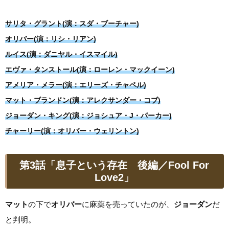
サリタ・グラント(演：スダ・ブーチャー)
オリバー(演：リシ・リアン)
ルイス(演：ダニヤル・イスマイル)
エヴァ・タンストール(演：ローレン・マックイーン)
アメリア・メラー(演：エリーズ・チャペル)
マット・ブランドン(演：アレクサンダー・コブ)
ジョーダン・キング(演：ジョシュア・J・パーカー)
チャーリー(演：オリバー・ウェリントン)
第3話「息子という存在 後編／Fool For
Love2」
マット
の下で
オリバー
に麻薬を売っていたのが、
ジョーダン
だ
と判明。