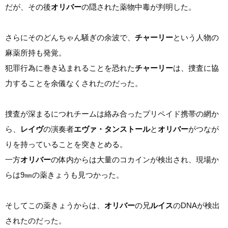
だが、その後
オリバー
の隠された薬物中毒が判明した。
さらにそのどんちゃん騒ぎの余波で、
チャーリー
という人物の
麻薬所持も発覚。
犯罪行為に巻き込まれることを恐れた
チャーリー
は、捜査に協
力することを余儀なくされたのだった。
捜査が深まるにつれチームは絡み合ったプリペイド携帯の網か
ら、
レイヴ
の演奏者
エヴァ・タンストール
と
オリバー
がつなが
りを持っていることを突きとめる。
一方
オリバー
の体内からは大量のコカインが検出され、現場か
らは9㎜の薬きょうも見つかった。
そしてこの薬きょうからは、
オリバー
の兄
ルイス
のDNAが検出
されたのだった。