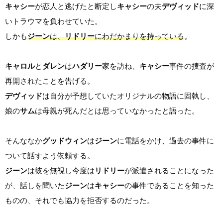
キャシー
が恋人と逃げたと断定し
キャシー
の夫
デヴィッド
に深
いトラウマを負わせていた。
しかも
ジーン
は、
リドリー
にわだかまりを持っている
。
キャロル
と
ダレン
は
ハダリー
家を訪ね、
キャシー
事件の捜査が
再開されたことを告げる。
デヴィッド
は自分が予想していたオリジナルの物語に固執し、
娘の
サム
は母親が死んだとは思っていなかったと語った。
そんななか
グッドウィン
は
ジーン
に電話をかけ、過去の事件に
ついて話すよう依頼する。
ジーン
は彼を無視し今度は
リドリー
が派遣されることになった
が、話しを聞いた
ジーン
は
キャシー
の事件であることを知った
ものの、それでも協力を拒否するのだった。