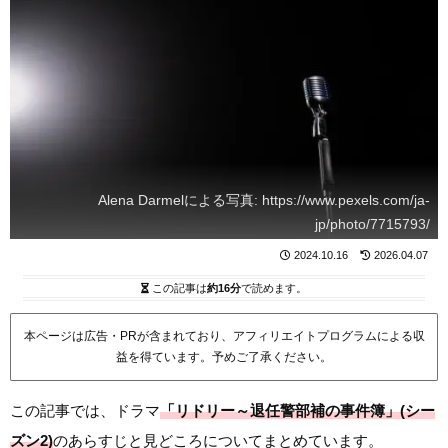
Alena Darmelによる写真: https://www.pexels.com/ja-
jp/photo/7715793/
2024.10.16
2026.04.07
この記事は
約16分
で読めます。
本ページは広告・PRが含まれており、アフィリエイトプログラムによる収
益を得ています。予めご了承ください。
この記事では、ドラマ
「リドリー～退任警部補の事件簿」(シー
ズン2)
のあらすじと見どころについてまとめています。