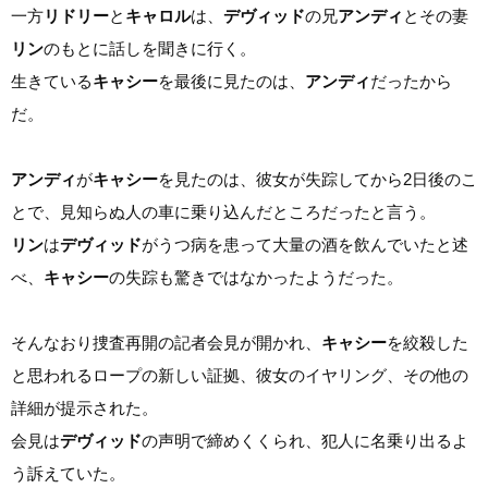
一方
リドリー
と
キャロル
は、
デヴィッド
の兄
アンディ
とその妻
リン
のもとに話しを聞きに行く。
生きている
キャシー
を最後に見たのは、
アンディ
だったから
だ。
アンディ
が
キャシー
を見たのは、彼女が失踪してから2日後のこ
とで、見知らぬ人の車に乗り込んだところだったと言う。
リン
は
デヴィッド
がうつ病を患って大量の酒を飲んでいたと述
べ、
キャシー
の失踪も驚きではなかったようだった。
そんなおり捜査再開の記者会見が開かれ、
キャシー
を絞殺した
と思われるロープの新しい証拠、彼女のイヤリング、その他の
詳細が提示された。
会見は
デヴィッド
の声明で締めくくられ、犯人に名乗り出るよ
う訴えていた。