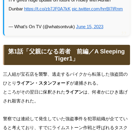
Dunbar
https://t.co/zb7JF0A7kK
pic.twitter.com/hrrBl7iRnm
— What’s On TV (@whatsontvuk)
June 15, 2023
第1話「父親になる若者 前編／A Sleeping
Tiger1」
三人組が宝石店を襲撃、逃走するバイクから転落した強盗団の
ひとり
ライアン・スタンフォード
が逮捕される。
ところがその翌日に保釈された
ライアン
は、何者かにひき逃げ
され殺害された。
警察では連続して発生していた強盗事件を犯罪組織が企ててい
ると考えており、すでにライムストーン作戦と呼ばれるタスク