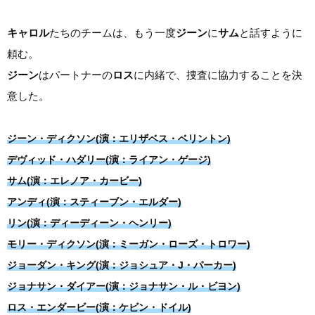
キャロル
たちのチームは、もう一度
ジーン
に
サム
と話すように
頼む。
ジーン
はパートナーの
ロス
に内緒で、捜査に協力することを決
意した。
ジーン・ディクソン(演：エリザベス・ベリントン)
デヴィッド・ハダリー(演：ライアン・ゲージ)
サム(演：エレノア・カービー)
アンディ(演：スティーブン・エルダー)
リン(演：ディーディーン・ヘンリー)
モリー・ディクソン(演：ミーガン・ローズ・トロワー)
ジョーダン・キング(演：ジョシュア・J・パーカー)
ジョナサン・ダイアー(演：ジョナサン・ル・ビヨン)
ロス・エンダービー(演：ケビン・ドイル)