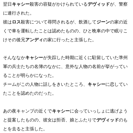
翌日
キャシー
殺害の容疑がかけられている
デヴィッド
が、警察
に連行された。
彼は
ロス
殺害について尋問されるが、飲酒して
ジーン
の家の近
くで車を運転したことは認めたものの、ひと晩車の中で眠りこ
けその後兄
アンディ
の家に行ったと主張した。
そんななか
キャシー
が失踪した時期に近くに駐留していた準州
軍の兵士たちの名簿のなかに、意外な人物の名前が挙がってい
ることが明らかになった。
チームがこの人物に話しをきいたところ、
キャシー
に恋してい
たことを認めたのだった。
あの夜キャンプの近くで
キャシー
に会っていっしょに逃げよう
と提案したものの、彼女は拒否、娘とふたりで
デヴィッド
のも
とを去ると主張した。