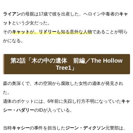
ライアン
の母親は17歳で彼を出産した、ヘロイン中毒者の
キャ
ット
という少女だった。
その
キャット
が、
リドリー
も知る意外な人物
であることが明ら
かになる。
第2話「木の中の遺体 前編／The Hollow
Tree1」
森の奥深くで、木の空洞から腐敗した女性の遺体が発見され
た。
遺体のポケットには、6年前に失踪し行方不明になっていた
キャ
シー・ハダリー
のIDが入っている。
当時
キャシー
の事件を担当した
ジーン・ディクソン
元警部は、