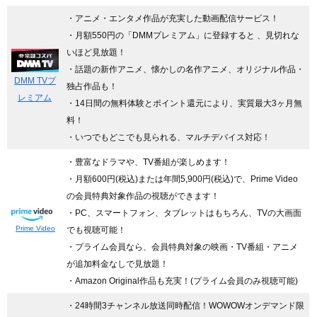
・アニメ・エンタメ作品が充実した動画配信サービス！
・月額550円の「DMMプレミアム」に登録すると 、見切れな
いほど見放題！
・話題の新作アニメ、懐かしの名作アニメ、オリジナル作品・
DMM TVプ
独占作品も！
レミアム
・14日間の無料体験とポイント還元により、実質最大3ヶ月無
料！
・いつでもどこでも見られる、マルチデバイス対応！
・豊富なドラマや、TV番組が楽しめます！
・月額600円(税込)または年間5,900円(税込)で、Prime Video
の会員特典対象作品の視聴ができます！
・PC、スマートフォン、タブレットはもちろん、TVの大画面
Prime Video
でも視聴可能！
・プライム会員なら、会員特典対象の映画・TV番組・アニメ
が追加料金なしで見放題！
・Amazon Original作品も充実！(プライム会員のみ視聴可能)
・24時間3チャンネル放送同時配信
！WOWOWオンデマンド限