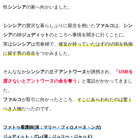
性
シンシア
の家へ向かいました。
シンシア
の贅沢な暮らしぶりに疑念を抱いた
ファルコ
は、
シン
シア
の姉
ジュディット
のところへ事情を聞きに行くことに。
実は
シンシア
は売春婦で、
彼女が持っていたはずのUSBを執拗
に探す男の存在
をつかみました。
そんななか
シンシア
の息子
アントワーヌ
が誘拐され、
「USBを
渡さないとアントワーヌの命を奪う」
と電話がかかってきまし
た。
ファルコ
が取引に向かったところ、
そこにあらわれたのは驚く
べき人物
だったのです。
ファトゥ看護師(演：マリー・フィロメーヌ・ンガ)
ジュディット・グレ(演：ジュリー・ジャッド)