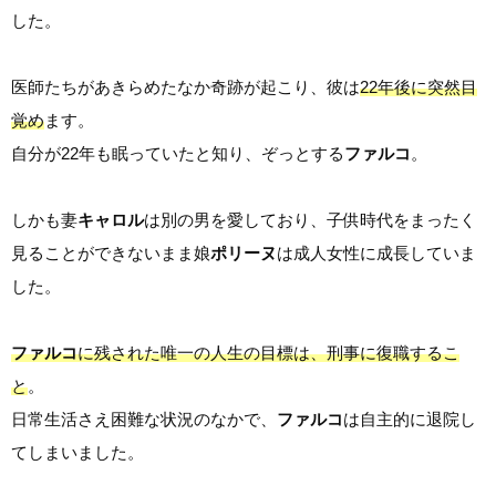
した。
医師たちがあきらめたなか奇跡が起こり、彼は
22年後に突然目
覚め
ます。
自分が22年も眠っていたと知り、ぞっとする
ファルコ
。
しかも妻
キャロル
は別の男を愛しており、子供時代をまったく
見ることができないまま娘
ポリーヌ
は成人女性に成長していま
した。
ファルコ
に残された唯一の人生の目標は、刑事に復職するこ
と
。
日常生活さえ困難な状況のなかで、
ファルコ
は自主的に退院し
てしまいました。