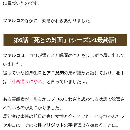
に気づいたのです。
ファルコ
のなかに、疑念がわきあがりました。
第6話「死との対面」(シーズン1最終話)
ファルコ
は、自分が撃たれた瞬間のことを少しずつ思い出して
いました。
追っていた凶悪犯
ロビアニ兄弟
の弟が誰かと話しており、相手
は
「計画通りにやれ」
と言っていました…。
ある霊能者が、明らかにプロのしわざと思われる状況で殺害さ
れているのが見つかりました。
霊能者は事件の前日の夜に女性と会っていたことをつかんだ
フ
ァルコ
は、その女性
ブリジット
の事情聴取を始めることに。