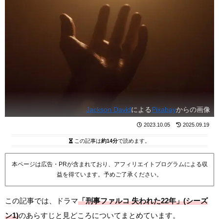
Jackson David
による
Pixabay
からの画像
2023.10.05
2025.09.19
この記事は
約14分
で読めます。
本ページは広告・PRが含まれており、アフィリエイトプログラムによる収
益を得ています。予めご了承ください。
この記事では、ドラマ
「刑事ファルコ 失われた22年」(シーズ
ン1)
のあらすじと見どころについてまとめています。