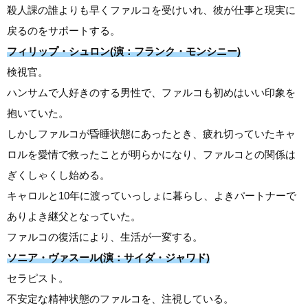
殺人課の誰よりも早くファルコを受けいれ、彼が仕事と現実に
戻るのをサポートする。
フィリップ・シュロン(演：フランク・モンシニー)
検視官。
ハンサムで人好きのする男性で、ファルコも初めはいい印象を
抱いていた。
しかしファルコが昏睡状態にあったとき、疲れ切っていたキャ
ロルを愛情で救ったことが明らかになり、ファルコとの関係は
ぎくしゃくし始める。
キャロルと10年に渡っていっしょに暮らし、よきパートナーで
ありよき継父となっていた。
ファルコの復活により、生活が一変する。
ソニア・ヴァスール(演：サイダ・ジャワド)
セラピスト。
不安定な精神状態のファルコを、注視している。