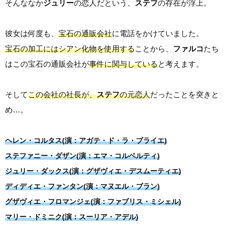
そんななか
ジュリー
の恋人だという、
ステフ
の存在が浮上。
彼女は何度も、
宝石の通販会社
に電話をかけていました。
宝石の加工にはシアン化物を使用する
ことから、
ファルコ
たち
はこの宝石の通販会社が
事件に関与している
と考えます。
そして
この会社の社長が、
ステフ
の元恋人
だったことを突きと
め…。
ヘレン・コルタス(演：アガテ・ド・ラ・ブライエ)
ステファニー・ダザン(演：エマ・コルベルティ)
ジュリー・ダックス(演：グザヴィエ・デスムーティエ)
ディディエ・ファンタン(演：マヌエル・ブラン)
グザヴィエ・フロマンジェ(演：ファブリス・ミシェル)
マリー・ドミニク(演：スーリア・アデル)