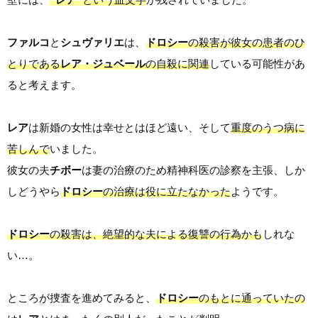
ファルコ
と
シュヴァリエ
は、
ドロシー
の殺害が彼女の患者のひ
とりである
レア・ジュベール
の自殺に関連
している可能性があ
ると考えます。
レア
は新婚の女性は幸せとはほど遠い、そして
重度のうつ病に
苦しんで
いました。
彼女の夫
チボー
は妻の治療のため精神科医の診察を主張、しか
しどうやら
ドロシー
の治療は役に立たなかった
ようです。
ドロシー
の殺害は、絶望的な夫による復讐の行為かも
しれな
い…。
ところが捜査を進めてみると、
ドロシー
のもとに通っていたの