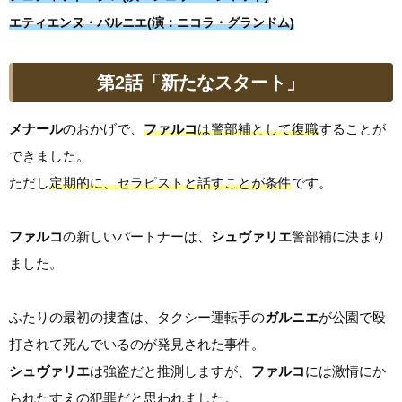
エティエンヌ・バルニエ(演：ニコラ・グランドム)
第2話「新たなスタート」
メナール
のおかげで、
ファルコ
は警部補として復職
することが
できました。
ただし
定期的に、セラピストと話すことが条件
です。
ファルコ
の新しいパートナーは、
シュヴァリエ
警部補に決まり
ました。
ふたりの最初の捜査は、タクシー運転手の
ガルニエ
が公園で殴
打されて死んでいるのが発見された事件。
シュヴァリエ
は強盗だと推測しますが、
ファルコ
には激情にか
られたすえの犯罪だと思われました。