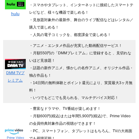
・スマホやタブレット、インターネットに接続したスマートテ
レビなど、様々な機器で楽しめる！
hulu
・見放題対象外の最新作、舞台のライブ配信などはレンタル／
購入で楽しめる！
・人気の電子コミックを、都度課金で楽しめる！
・アニメ・エンタメ作品が充実した動画配信サービス！
・月額550円の「DMMプレミアム」に登録すると 、見切れな
いほど見放題！
・話題の新作アニメ、懐かしの名作アニメ、オリジナル作品・
DMM TVプ
独占作品も！
レミアム
・14日間の無料体験とポイント還元により、実質最大3ヶ月無
料！
・いつでもどこでも見られる、マルチデバイス対応！
・豊富なドラマや、TV番組が楽しめます！
・月額600円(税込)または年間5,900円(税込)で、Prime Video
の会員特典対象作品の視聴ができます！
・PC、スマートフォン、タブレットはもちろん、TVの大画面
Prime Video
でも視聴可能！