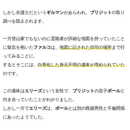
しかし弁護士だという
ギルマン
があらわれ、
ブリジット
の取り
調べを阻止されます。
一方登山家でもないのに霊能者が詳細な地図を持っていたこと
に疑念を抱いた
ファルコ
は、
地図に記された目印の場所
まで行
ってみることに。
するとそこには、
白骨化した身元不明の遺体が埋められていた
のです。
この遺体は
エリーズ
という女性で、
ブリジット
の息子
ポール
と
付き合っていたことがわかりました。
しかし一方で
エリーズ
は、
ポール
とは別の既婚男性と不倫関係
にあったようでした。