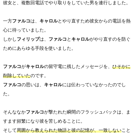
彼女と、複数回電話でやり取りをしていた男を連行しました。
一方
ファルコ
は、
キャロル
とやり直すため彼女からの電話を熱
心に待っていました。
しかし
フィリップ
は、
ファルコ
と
キャロル
がやり直すのを防ぐ
ためにあらゆる手段を使いました。
ファルコ
が
キャロル
の留守電に残したメッセージを、
ひそかに
削除していた
のです。
ファルコ
の思いは、
キャロル
には伝わっていなかったのでし
た。
そんななか
ファルコ
が撃たれた瞬間のフラッシュバックは、ま
すます頻繁になり彼を苦しめることに。
そして
周囲から教えられた物語と彼の記憶が、一致しない
こと