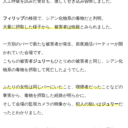
人工呼吸を試みた警官も、激しくせき込み昏倒しました。
フィリップ
の検視で、シアン化物系の毒物だと判明。
大量に摂取した様子から、被害者は他殺
とみられました。
一方別のバーで新たな被害者が発生、前夜婚活パーティーが開
かれていた会場です。
こちらの被害者
ジュリー
もひとりめの被害者と同じ、シアン化
物系の毒物を摂取して死亡したようでした。
ふたりの女性は同じバーにいた
こと、
喫煙者だった
ことなどの
事実から、毒物を摂取した経路が明らかに。
そして会場の監視カメラの映像から、
犯人の狙いは
ジュリー
だ
ったとわかりました。