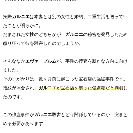
実際
ガルニエ
は本妻とは別の女性と婚約、二重生活を送ってい
たことが明らかに。
だまされた女性のどちらかが、
ガルニエ
の秘密を発見したため
怒り狂って彼を殺害したのでしょうか。
そんななか
エヴァ・ブルム
が、事件の捜査を新たな方向に向け
ました。
その手がかりは、数ヶ月前に起こった宝石店の強盗事件です。
指紋が照合され、
ガルニエ
が宝石店を襲った強盗犯だと判明
し
たのです。
この強盗事件が
ガルニエ
殺害とどう関係しているのか、突きと
める必要があります。