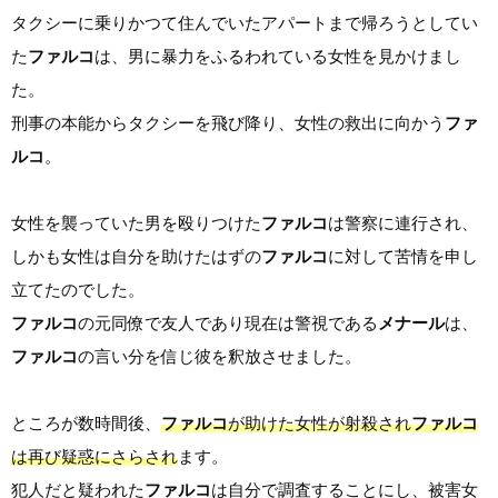
タクシーに乗りかつて住んでいたアパートまで帰ろうとしてい
た
ファルコ
は、男に暴力をふるわれている女性を見かけまし
た。
刑事の本能からタクシーを飛び降り、女性の救出に向かう
ファ
ルコ
。
女性を襲っていた男を殴りつけた
ファルコ
は警察に連行され、
しかも女性は自分を助けたはずの
ファルコ
に対して苦情を申し
立てたのでした。
ファルコ
の元同僚で友人であり現在は警視である
メナール
は、
ファルコ
の言い分を信じ彼を釈放させました。
ところが数時間後、
ファルコ
が助けた女性が射殺され
ファルコ
は再び疑惑にさらされ
ます。
犯人だと疑われた
ファルコ
は自分で調査することにし、被害女