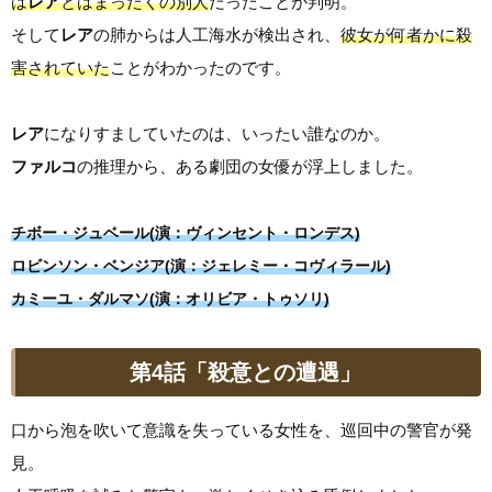
は
レア
とはまったくの別人
だったことが判明。
そして
レア
の肺からは人工海水が検出され、
彼女が何者かに殺
害されていた
ことがわかったのです。
レア
になりすましていたのは、いったい誰なのか。
ファルコ
の推理から、ある劇団の女優が浮上しました。
チボー・ジュベール(演：ヴィンセント・ロンデス)
ロビンソン・ベンジア(演：ジェレミー・コヴィラール)
カミーユ・ダルマソ(演：オリビア・トゥソリ)
第4話「殺意との遭遇」
口から泡を吹いて意識を失っている女性を、巡回中の警官が発
見。