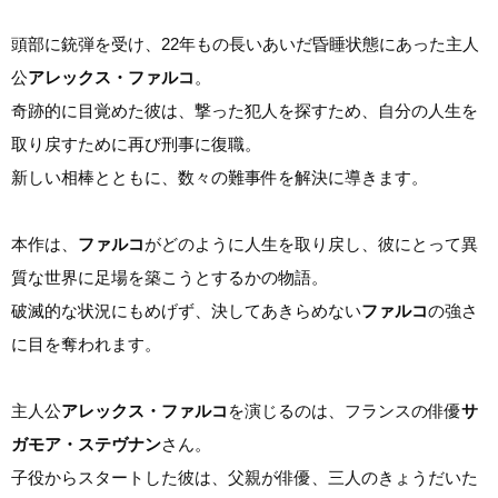
頭部に銃弾を受け、22年もの長いあいだ昏睡状態にあった主人
公
アレックス・ファルコ
。
奇跡的に目覚めた彼は、撃った犯人を探すため、自分の人生を
取り戻すために再び刑事に復職。
新しい相棒とともに、数々の難事件を解決に導きます。
本作は、
ファルコ
がどのように人生を取り戻し、彼にとって異
質な世界に足場を築こうとするかの物語。
破滅的な状況にもめげず、決してあきらめない
ファルコ
の強さ
に目を奪われます。
主人公
アレックス・ファルコ
を演じるのは、フランスの俳優
サ
ガモア・ステヴナン
さん。
子役からスタートした彼は、父親が俳優、三人のきょうだいた