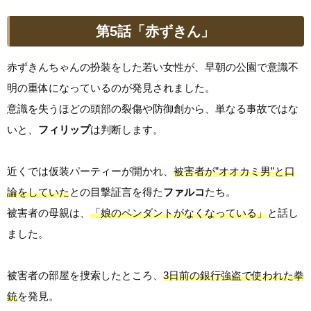
第5話「赤ずきん」
赤ずきんちゃんの扮装をした若い女性が、早朝の公園で意識不
明の重体になっているのが発見されました。
意識を失うほどの頭部の裂傷や防御創から、単なる事故ではな
いと、
フィリップ
は判断します。
近くでは仮装パーティーが開かれ、
被害者が”オオカミ男”と口
論をしていた
との目撃証言を得た
ファルコ
たち。
被害者の母親は、
「娘のペンダントがなくなっている」
と話し
ました。
被害者の部屋を捜索したところ、
3日前の銀行強盗で使われた拳
銃
を発見。