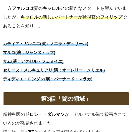
一方
ファルコ
は妻の
キャロル
との新たなスタートを望んでいま
したが、
キャロル
の新しいパートナーが検視官の
フィリップ
で
あることを知り…。
カティア・ガルニエ(演：ノエラ・デュサール)
マルゴ(演：ジャンヌ・ラフ)
サム(演：アクセル・フェヌイエ)
セリーヌ・メルキュリアリ(演：オーレリー・メリエル)
ディディエ・ロンダン(演：バーナード・マラカ)
第3話「闇の領域」
精神科医の
ドロシー・ダルマソ
が、アルセナル港で殺害されて
いるのが発見されました。
壁には、
“レア”
という血文字
が残されていました。