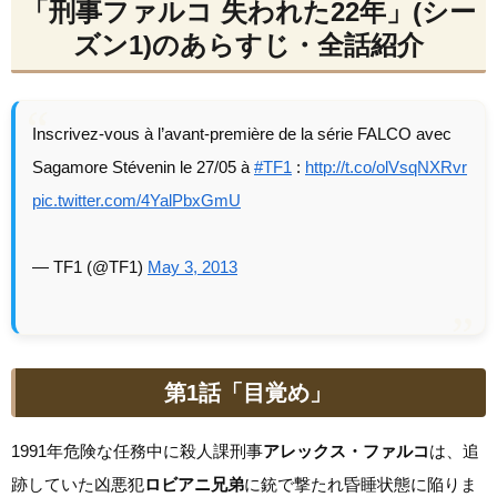
「刑事ファルコ 失われた22年」(シー
ズン1)のあらすじ・全話紹介
Inscrivez-vous à l’avant-première de la série FALCO avec
Sagamore Stévenin le 27/05 à
#TF1
:
http://t.co/olVsqNXRvr
pic.twitter.com/4YalPbxGmU
— TF1 (@TF1)
May 3, 2013
第1話「目覚め」
1991年危険な任務中に殺人課刑事
アレックス・ファルコ
は、追
跡していた凶悪犯
ロビアニ兄弟
に銃で撃たれ昏睡状態に陥りま