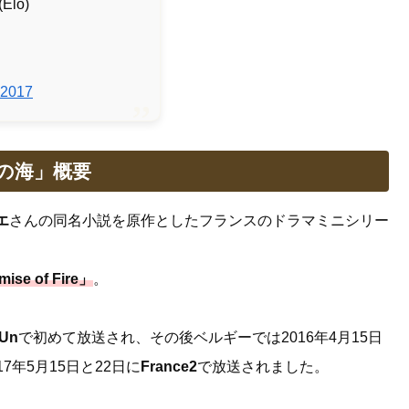
(Elo)
 2017
の海」概要
エ
さんの同名小説を原作としたフランスのドラマミニシリー
ise of Fire」
。
 Un
で初めて放送され、その後ベルギーでは2016年4月15日
7年5月15日と22日に
France2
で放送されました。