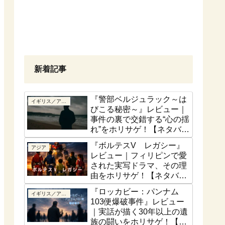
新着記事
『警部ベルジュラック～は
イギリス／アイルランド
びこる秘密～』レビュー｜
事件の裏で交錯する“心の揺
れ”をホリサゲ！【ネタバレ
控えめ】
『ボルテスV レガシー』
アジア
レビュー｜フィリピンで愛
された実写ドラマ、その理
由をホリサゲ！【ネタバレ
控えめ】
『ロッカビー：パンナム
イギリス／アイルランド
103便爆破事件』レビュー
｜実話が描く30年以上の遺
族の闘いをホリサゲ！【実