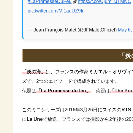
#LaPromesseDuFeu
🎬
https://t.co/Uj6mHJTMNC
pic.twitter.com/Mj1auUZ9fr
— Jean François Malet (@JFMaletOfficiel)
May 6,
「炎
「炎の海」
は、フランスの作家
ミカエル・オリヴィ
ズで、2つのエピソードで構成されています。
仏題は
「La Promesse du feu」
、英題は
「The Prom
このミニシリーズは2016年3月26日にスイスの
RTS
に
La Une
で放送、フランスでは撮影から2年後の201