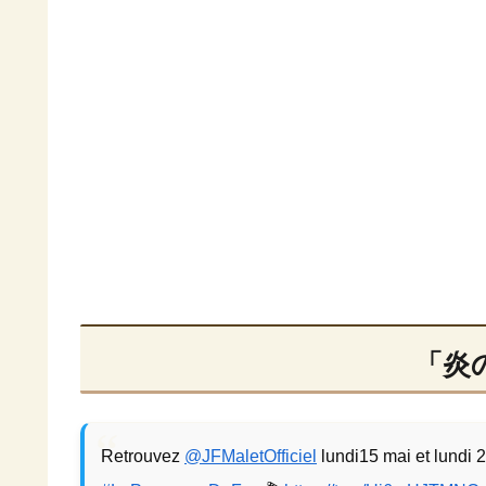
「炎
Retrouvez
@JFMaletOfficiel
lundi15 mai et lundi 