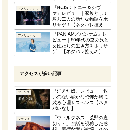
話ベース】
『NCIS：トニー＆ジヴ
アメリカ／カナダ
ァ』レビュー｜家族として
歩む二人の新たな物語をホ
リサゲ！【ネタバレ控え
め】
『PAN AM／パンナム』レ
アメリカ／カナダ
ビュー｜60年代の空の旅と
女性たちの生き方をホリサ
ゲ！【ネタバレ控えめ】
アクセスが多い記事
『消えた娘』レビュー｜救
フランス
いのない静かな恐怖が胸に
残る心理サスペンス【ネタ
バレなし】
「ウィルダネス～荒野の裏
フランス
切り～」全話を視聴した感
想｜完璧な愛が崩壊、その