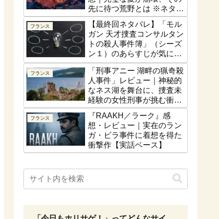
先に待つ荒野とは ※ネタバ
レなし
【最終回ネタバレ】「モル
フランス
ガン 天才捜査コンサルタン
トの殺人事件簿」（シーズ
ン１）のあらすじが気にな
る！最終話はどうなるの？
「刑事アニー 湖畔の猟奇殺
フランス
人事件」レビュー｜神秘的
なネス湖を舞台に、捜査未
経験の女性刑事が挑む衝撃
の猟奇殺人【ネタバレな
『RAAKH／ラーク』感
フランス
し】
想・レビュー｜実在のラン
ガ・ビラ事件に着想を得た
衝撃作【実話ベース】
「今日もホリサゲ！」ってどんなサイ