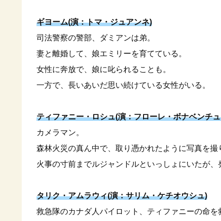
ギヨーム(演：トマ・ジュアンネ)
司法警察の警部、ダミアンは弟。
妻と離婚して、娘エミリーを育てている。
女性に奔放で、娘に叱られることも。
一方で、長いあいだ思い続けている女性がいる。
ティファニー・ロシュ(演：フローレ・ボナベンチュ
カメラマン。
森林火災の真ん中で、取り憑かれたように写真を撮
火事の寸前までルジャンドルといっしょにいたが、
タリク・アムラウィ(演：サリム・ケチオウシュ)
救急隊のカナダ人パイロット、ティファニーの命を