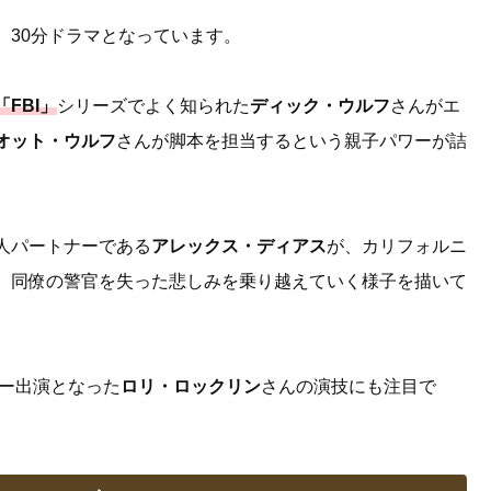
、30分ドラマとなっています。
「FBI」
シリーズでよく知られた
ディック・ウルフ
さんがエ
オット・ウルフ
さんが脚本を担当するという親子パワーが詰
人パートナーである
アレックス・ディアス
が、カリフォルニ
、同僚の警官を失った悲しみを乗り越えていく様子を描いて
ラー出演となった
ロリ・ロックリン
さんの演技にも注目で