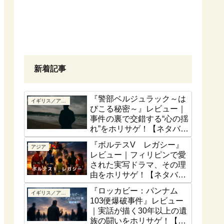
新着記事
『警部ベルジュラック～は
イギリス／アイルランド
びこる秘密～』レビュー｜
事件の裏で交錯する“心の揺
れ”をホリサゲ！【ネタバレ
控えめ】
『ボルテスV レガシー』
アジア
レビュー｜フィリピンで愛
された実写ドラマ、その理
由をホリサゲ！【ネタバレ
控えめ】
『ロッカビー：パンナム
イギリス／アイルランド
103便爆破事件』レビュー
｜実話が描く30年以上の遺
族の闘いをホリサゲ！【実