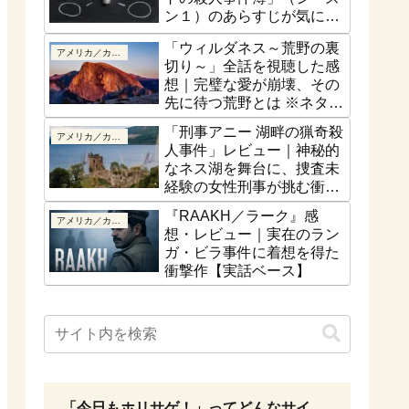
ン１）のあらすじが気にな
る！最終話はどうなるの？
「ウィルダネス～荒野の裏
アメリカ／カナダ
切り～」全話を視聴した感
想｜完璧な愛が崩壊、その
先に待つ荒野とは ※ネタバ
レなし
「刑事アニー 湖畔の猟奇殺
アメリカ／カナダ
人事件」レビュー｜神秘的
なネス湖を舞台に、捜査未
経験の女性刑事が挑む衝撃
の猟奇殺人【ネタバレな
『RAAKH／ラーク』感
アメリカ／カナダ
し】
想・レビュー｜実在のラン
ガ・ビラ事件に着想を得た
衝撃作【実話ベース】
「今日もホリサゲ！」ってどんなサイ