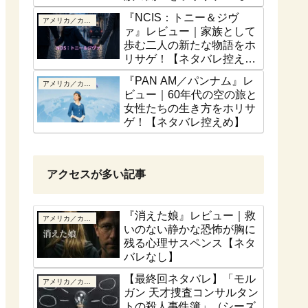
話ベース】
『NCIS：トニー＆ジヴ
アメリカ／カナダ
ァ』レビュー｜家族として
歩む二人の新たな物語をホ
リサゲ！【ネタバレ控え
め】
『PAN AM／パンナム』レ
アメリカ／カナダ
ビュー｜60年代の空の旅と
女性たちの生き方をホリサ
ゲ！【ネタバレ控えめ】
アクセスが多い記事
『消えた娘』レビュー｜救
アメリカ／カナダ
いのない静かな恐怖が胸に
残る心理サスペンス【ネタ
バレなし】
【最終回ネタバレ】「モル
アメリカ／カナダ
ガン 天才捜査コンサルタン
トの殺人事件簿」（シーズ