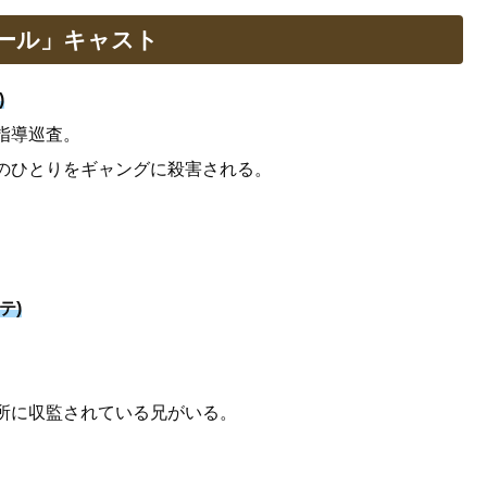
ール」キャスト
)
指導巡査。
のひとりをギャングに殺害される。
テ)
所に収監されている兄がいる。